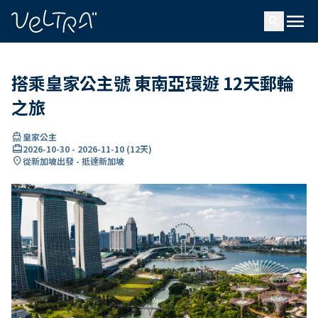
ading...
入
menu
…
search
搭乘皇家公主號 東南亞環遊 12天郵輪
之旅
directions_boat
皇家公主
card_travel
2026-10-30
-
2026-11-10
(
12天
)
location_on
從新加坡出發 - 抵達新加坡