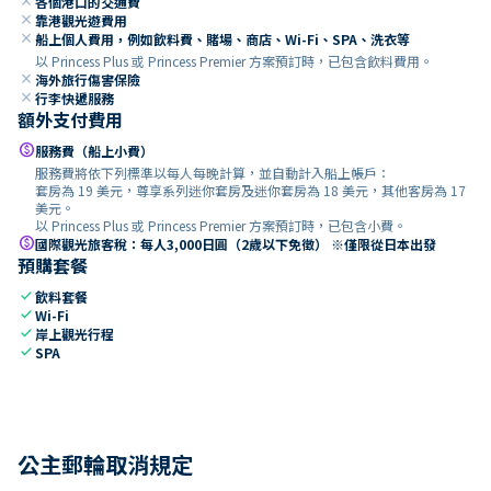
close
各個港口的交通費
close
靠港觀光遊費用
close
船上個人費用，例如飲料費、賭場、商店、Wi-Fi、SPA、洗衣等
以 Princess Plus 或 Princess Premier 方案預訂時，已包含飲料費用。
close
海外旅行傷害保險
close
行李快遞服務
額外支付費用
paid
服務費（船上小費）
服務費將依下列標準以每人每晚計算，並自動計入船上帳戶：
套房為 19 美元，尊享系列迷你套房及迷你套房為 18 美元，其他客房為 17
美元。
以 Princess Plus 或 Princess Premier 方案預訂時，已包含小費。
paid
國際觀光旅客稅：每人3,000日圓（2歲以下免徵） ※僅限從日本出發
預購套餐
check
飲料套餐
check
Wi-Fi
check
岸上觀光行程
check
SPA
公主郵輪取消規定