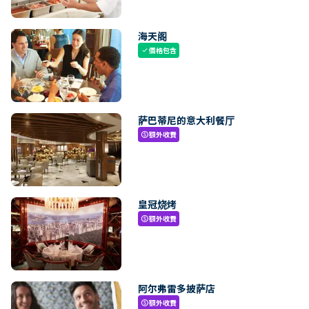
海天阁
價格包含
check
萨巴蒂尼的意大利餐厅
額外收費
paid
皇冠烧烤
額外收費
paid
阿尔弗雷多披萨店
額外收費
paid