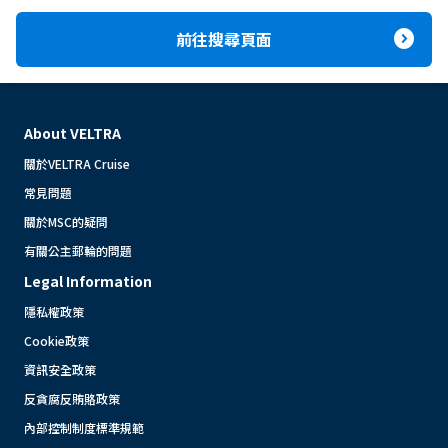
expand_circle_right
前往搜尋頁面
About VELTRA
關於VELTRA Cruise
常見問題
關於MSC的疑問
有關公主郵輪的問題
Legal Information
隱私權政策
Cookie政策
資訊安全政策
反貪腐反賄賂政策
內部控制制度標準規範