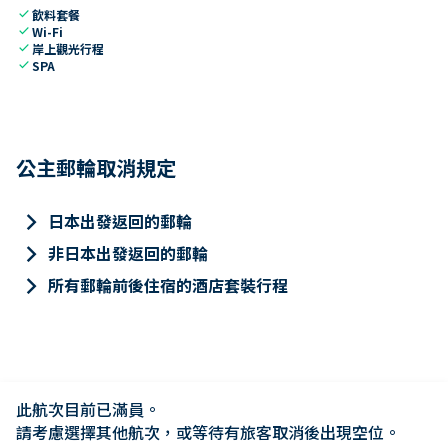
check
飲料套餐
check
Wi-Fi
check
岸上觀光行程
check
SPA
公主郵輪取消規定
keyboard_arrow_right
日本出發返回的郵輪
keyboard_arrow_right
非日本出發返回的郵輪
keyboard_arrow_right
所有郵輪前後住宿的酒店套裝行程
此航次目前已滿員。

請考慮選擇其他航次，或等待有旅客取消後出現空位。