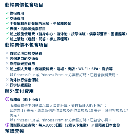
郵輪票價包含項目
check
住宿費用
check
交通費用
check
主餐廳和自助餐廳的早餐、午餐和晚餐
check
表演、活動等娛樂節目
check
船上設施使用費（健身中心、游泳池、按摩浴缸、俱樂部酒廊、圖書館等）
check
船上活動（遊戲、問答、手工課程等）
郵輪票價不包含項目
close
自家至港口的交通費
close
各個港口的交通費
close
靠港觀光遊費用
close
船上個人費用，例如飲料費、賭場、商店、Wi-Fi、SPA、洗衣等
以 Princess Plus 或 Princess Premier 方案預訂時，已包含飲料費用。
close
海外旅行傷害保險
close
行李快遞服務
額外支付費用
paid
服務費（船上小費）
服務費將依下列標準以每人每晚計算，並自動計入船上帳戶：
套房為 19 美元，尊享系列迷你套房及迷你套房為 18 美元，其他客房為 17
美元。
以 Princess Plus 或 Princess Premier 方案預訂時，已包含小費。
paid
國際觀光旅客稅：每人3,000日圓（2歲以下免徵） ※僅限從日本出發
預購套餐