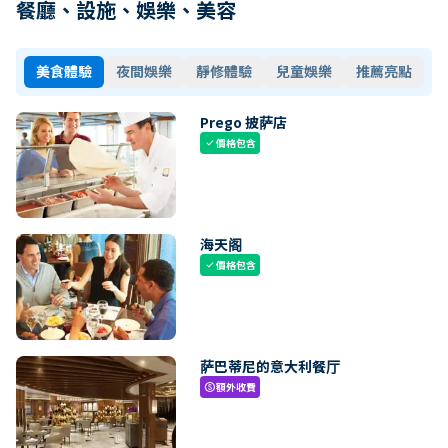
餐廳、設施、娛樂、美容
美食體驗
夜間娛樂
靜修體驗
兒童娛樂
推薦亮點
Prego 披萨店
價格包含
check
海天阁
價格包含
check
萨巴蒂尼的意大利餐厅
額外收費
paid