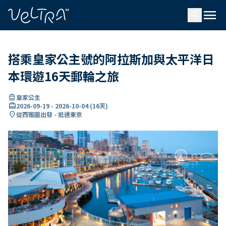
ading...
入
menu
…
search
搭乘皇家公主號的阿拉斯加與太平洋日
本環遊16天郵輪之旅
directions_boat
皇家公主
card_travel
2026-09-19
-
2026-10-04
(
16天
)
location_on
從西雅圖出發 - 抵達東京