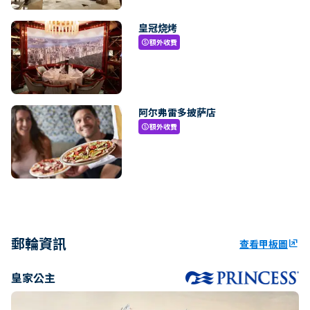
皇冠烧烤
額外收費
paid
阿尔弗雷多披萨店
額外收費
paid
郵輪資訊
查看甲板圖
ungroup
皇家公主