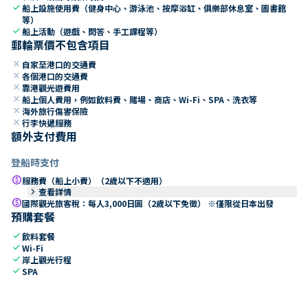
check
船上設施使用費（健身中心、游泳池、按摩浴缸、俱樂部休息室、圖書館
等）
check
船上活動（遊戲、問答、手工課程等）
郵輪票價不包含項目
close
自家至港口的交通費
close
各個港口的交通費
close
靠港觀光遊費用
close
船上個人費用，例如飲料費、賭場、商店、Wi-Fi、SPA、洗衣等
close
海外旅行傷害保險
close
行李快遞服務
額外支付費用
登船時支付
paid
服務費（船上小費）（2歲以下不適用）
keyboard_arrow_right
查看詳情
paid
國際觀光旅客稅：每人3,000日圓（2歲以下免徵） ※僅限從日本出發
預購套餐
check
飲料套餐
check
Wi-Fi
check
岸上觀光行程
check
SPA