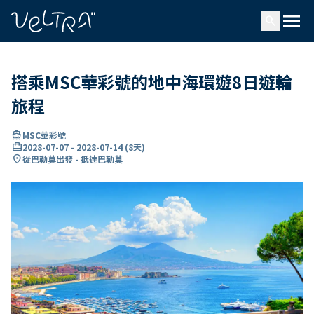
ading...
入
menu
…
search
搭乘MSC華彩號的地中海環遊8日遊輪
旅程
directions_boat
MSC華彩號
card_travel
2028-07-07
-
2028-07-14
(
8天
)
location_on
從巴勒莫出發 - 抵達巴勒莫