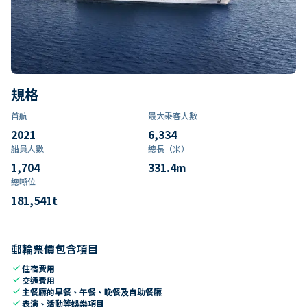
規格
首航
最大乘客人數
2021
6,334
船員人數
總長（米）
1,704
331.4
m
總噸位
181,541
t
郵輪票價包含項目
check
住宿費用
check
交通費用
check
主餐廳的早餐、午餐、晚餐及自助餐廳
check
表演、活動等娛樂項目