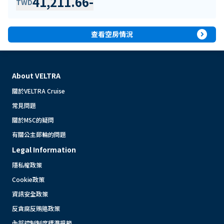
41,211.66
-
TWD
expand_circle_right
查看空房情況
About VELTRA
關於VELTRA Cruise
常見問題
關於MSC的疑問
有關公主郵輪的問題
Legal Information
隱私權政策
Cookie政策
資訊安全政策
反貪腐反賄賂政策
內部控制制度標準規範