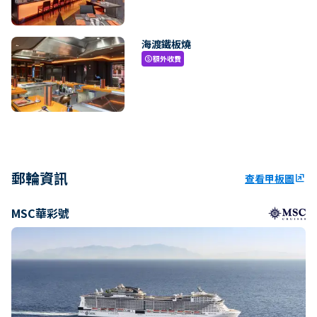
海渡鐵板燒
額外收費
paid
郵輪資訊
查看甲板圖
ungroup
MSC華彩號