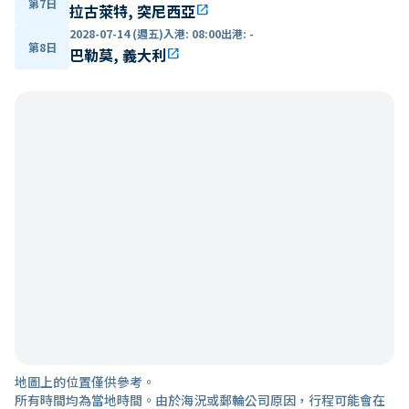
第7日
拉古萊特, 突尼西亞
open_in_new
2028-07-14 (週五)
入港
:
08:00
出港
:
-
第8日
巴勒莫, 義大利
open_in_new
地圖上的位置僅供參考。
所有時間均為當地時間。由於海況或郵輪公司原因，行程可能會在