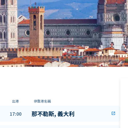
出港
停靠港名稱
那不勒斯, 義大利
17:00
open_in_new