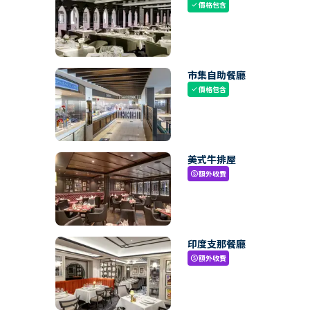
價格包含
check
市集自助餐廳
價格包含
check
美式牛排屋
額外收費
paid
印度支那餐廳
額外收費
paid