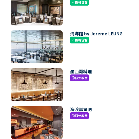
價格包含
check
海洋館 by Jereme LEUNG
價格包含
check
墨西哥料理
額外收費
paid
海渡壽司吧
額外收費
paid