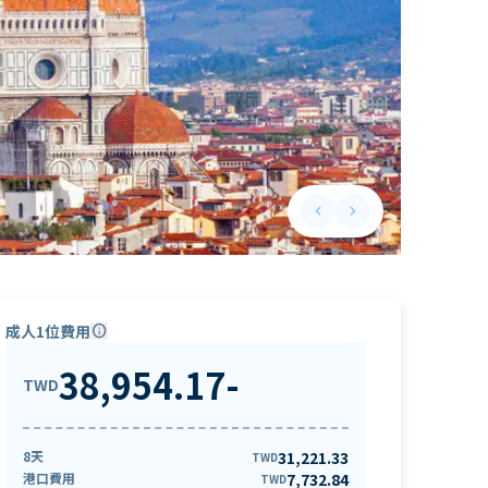
keyboard_arrow_left
keyboard_arrow_right
Previous slide
Next slide
成人1位費用
info
38,954.17
-
TWD
8天
31,221.33
TWD
港口費用
7,732.84
TWD