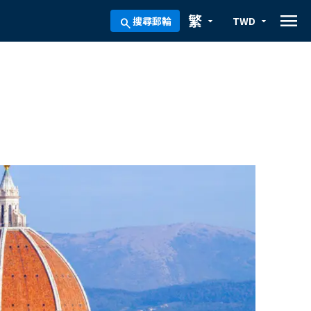
menu
繁
搜尋郵輪
TWD
arrow_drop_down
arrow_drop_down
search