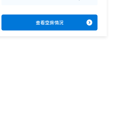
expand_circle_right
查看空房情況