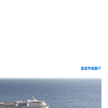
查看甲板圖
ungroup