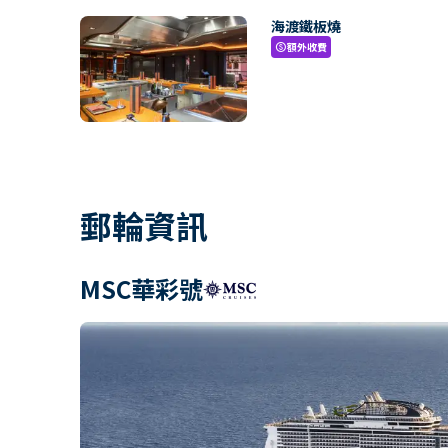
海渡鐵板燒
額外收費
paid
郵輪資訊
MSC華彩號