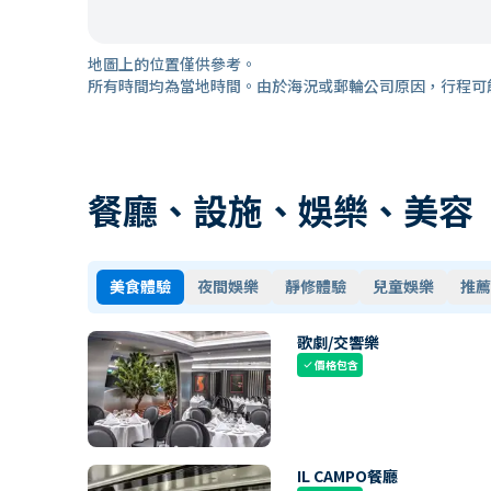
地圖上的位置僅供參考。
所有時間均為當地時間。由於海況或郵輪公司原因，行程可
餐廳、設施、娛樂、美容
美食體驗
夜間娛樂
靜修體驗
兒童娛樂
推薦
歌劇/交響樂
價格包含
check
IL CAMPO餐廳