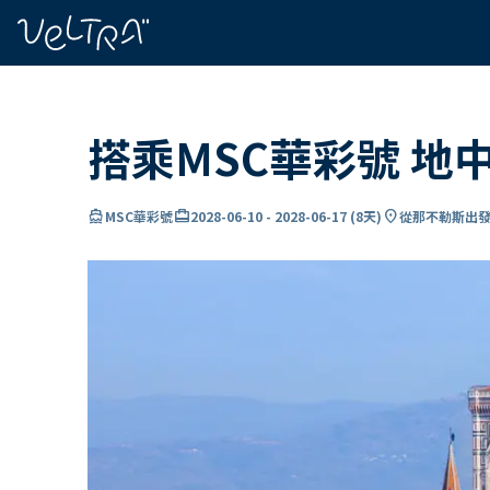
ading...
入
…
搭乘MSC華彩號 地
directions_boat
card_travel
location_on
MSC華彩號
2028-06-10
-
2028-06-17
(
8天
)
從那不勒斯出發