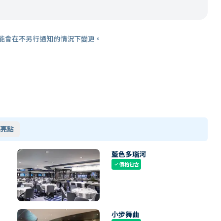
能會在不另行通知的情況下變更。
亮點
藍色多瑙河
價格包含
check
小步舞曲