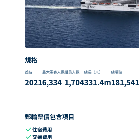
規格
首航
最大乘客人數
船員人數
總長（米）
總噸位
2021
6,334
1,704
331.4
m
181,54
郵輪票價包含項目
check
住宿費用
check
交通費用