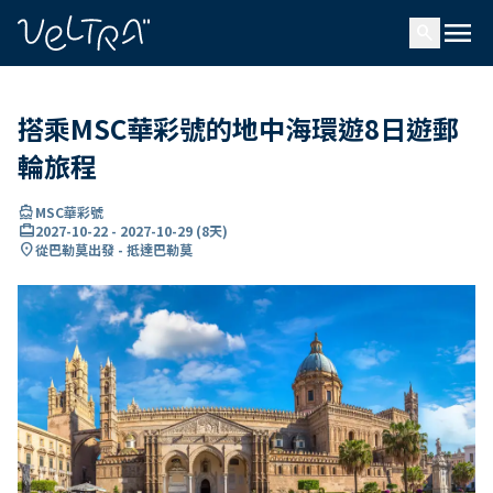
ading...
入
menu
…
search
搭乘MSC華彩號的地中海環遊8日遊郵
輪旅程
directions_boat
MSC華彩號
card_travel
2027-10-22
-
2027-10-29
(
8天
)
location_on
從巴勒莫出發 - 抵達巴勒莫