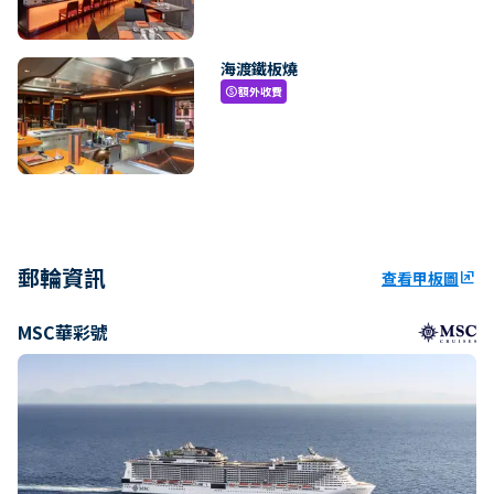
海渡鐵板燒
額外收費
paid
郵輪資訊
查看甲板圖
ungroup
MSC華彩號