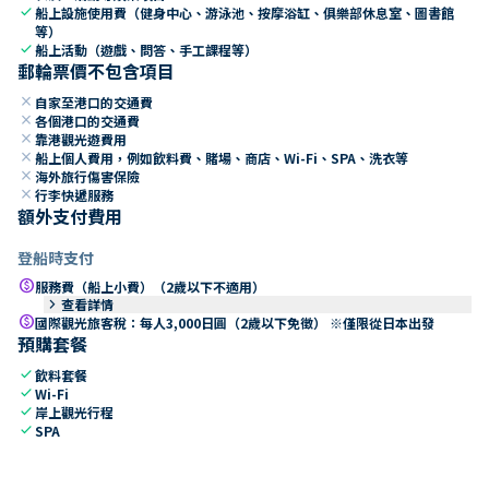
check
船上設施使用費（健身中心、游泳池、按摩浴缸、俱樂部休息室、圖書館
等）
check
船上活動（遊戲、問答、手工課程等）
郵輪票價不包含項目
close
自家至港口的交通費
close
各個港口的交通費
close
靠港觀光遊費用
close
船上個人費用，例如飲料費、賭場、商店、Wi-Fi、SPA、洗衣等
close
海外旅行傷害保險
close
行李快遞服務
額外支付費用
登船時支付
paid
服務費（船上小費）（2歲以下不適用）
keyboard_arrow_right
查看詳情
paid
國際觀光旅客稅：每人3,000日圓（2歲以下免徵） ※僅限從日本出發
預購套餐
check
飲料套餐
check
Wi-Fi
check
岸上觀光行程
check
SPA