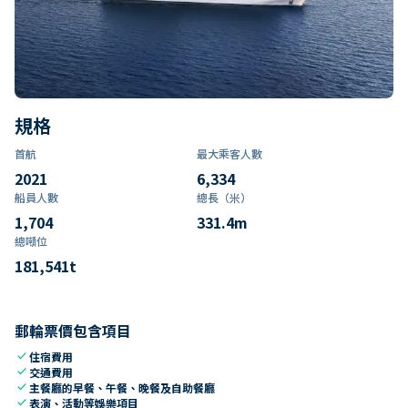
規格
首航
最大乘客人數
2021
6,334
船員人數
總長（米）
1,704
331.4
m
總噸位
181,541
t
郵輪票價包含項目
check
住宿費用
check
交通費用
check
主餐廳的早餐、午餐、晚餐及自助餐廳
check
表演、活動等娛樂項目