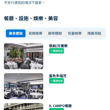
不另行通知的情況下變更。
餐廳、設施、娛樂、美容
美食體驗
夜間娛樂
靜修體驗
兒童娛樂
推薦亮點
歌劇/交響樂
價格包含
check
藍色多瑙河
價格包含
check
IL CAMPO餐廳