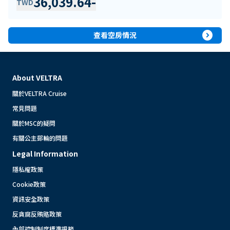
36,039.64
-
TWD
expand_circle_right
查看空房情況
About VELTRA
關於VELTRA Cruise
常見問題
關於MSC的疑問
有關公主郵輪的問題
Legal Information
隱私權政策
Cookie政策
資訊安全政策
反貪腐反賄賂政策
內部控制制度標準規範