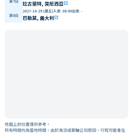
第7日
拉古萊特, 突尼西亞
open_in_new
2027-10-29 (週五)
入港
:
08:00
出港
:
-
第8日
巴勒莫, 義大利
open_in_new
地圖上的位置僅供參考。
所有時間均為當地時間。由於海況或郵輪公司原因，行程可能會在