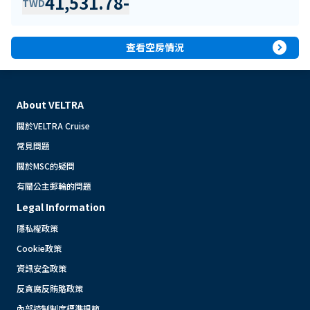
41,531.78
-
TWD
expand_circle_right
查看空房情況
About VELTRA
關於VELTRA Cruise
常見問題
關於MSC的疑問
有關公主郵輪的問題
Legal Information
隱私權政策
Cookie政策
資訊安全政策
反貪腐反賄賂政策
內部控制制度標準規範