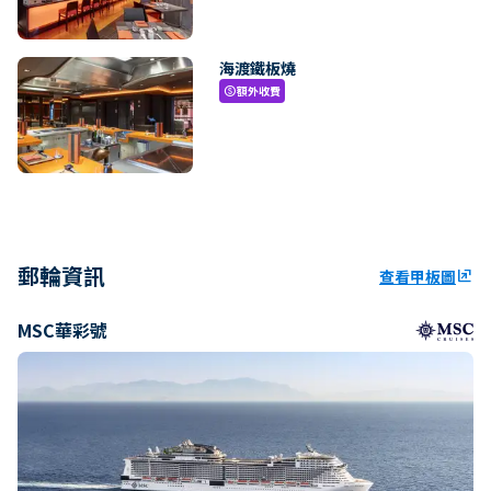
海渡鐵板燒
額外收費
paid
郵輪資訊
查看甲板圖
ungroup
MSC華彩號