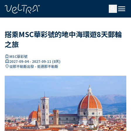
ading...
入
menu
…
search
搭乘MSC華彩號的地中海環遊8天郵輪
之旅
directions_boat
MSC華彩號
card_travel
2027-09-04
-
2027-09-11
(
8天
)
location_on
從那不勒斯出發 - 抵達那不勒斯