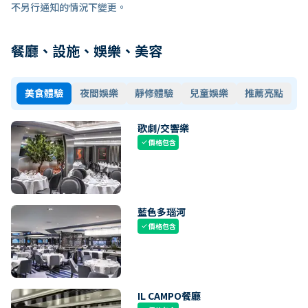
不另行通知的情況下變更。
餐廳、設施、娛樂、美容
美食體驗
夜間娛樂
靜修體驗
兒童娛樂
推薦亮點
歌劇/交響樂
價格包含
check
藍色多瑙河
價格包含
check
IL CAMPO餐廳