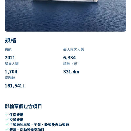
規格
首航
最大乘客人數
2021
6,334
船員人數
總長（米）
1,704
331.4
m
總噸位
181,541
t
郵輪票價包含項目
check
住宿費用
check
交通費用
check
主餐廳的早餐、午餐、晚餐及自助餐廳
check
表演、活動等娛樂項目