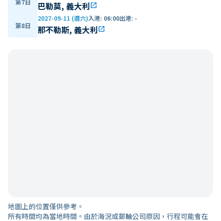
第7日
巴勒莫, 義大利
open_in_new
2027-09-11 (週六)
入港
:
06:00
出港
:
-
第8日
那不勒斯, 義大利
open_in_new
地圖上的位置僅供參考。
所有時間均為當地時間。由於海況或郵輪公司原因，行程可能會在