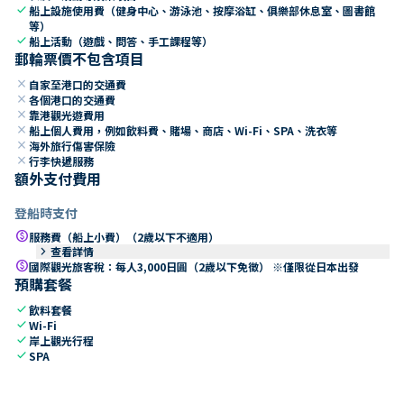
check
船上設施使用費（健身中心、游泳池、按摩浴缸、俱樂部休息室、圖書館
等）
check
船上活動（遊戲、問答、手工課程等）
郵輪票價不包含項目
close
自家至港口的交通費
close
各個港口的交通費
close
靠港觀光遊費用
close
船上個人費用，例如飲料費、賭場、商店、Wi-Fi、SPA、洗衣等
close
海外旅行傷害保險
close
行李快遞服務
額外支付費用
登船時支付
paid
服務費（船上小費）（2歲以下不適用）
keyboard_arrow_right
查看詳情
paid
國際觀光旅客稅：每人3,000日圓（2歲以下免徵） ※僅限從日本出發
預購套餐
check
飲料套餐
check
Wi-Fi
check
岸上觀光行程
check
SPA