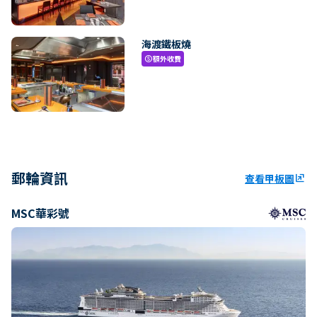
海渡鐵板燒
額外收費
paid
郵輪資訊
查看甲板圖
ungroup
MSC華彩號