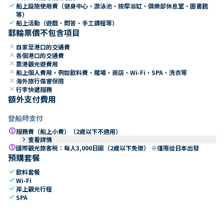
check
船上設施使用費（健身中心、游泳池、按摩浴缸、俱樂部休息室、圖書館
等）
check
船上活動（遊戲、問答、手工課程等）
郵輪票價不包含項目
close
自家至港口的交通費
close
各個港口的交通費
close
靠港觀光遊費用
close
船上個人費用，例如飲料費、賭場、商店、Wi-Fi、SPA、洗衣等
close
海外旅行傷害保險
close
行李快遞服務
額外支付費用
登船時支付
paid
服務費（船上小費）（2歲以下不適用）
keyboard_arrow_right
查看詳情
paid
國際觀光旅客稅：每人3,000日圓（2歲以下免徵） ※僅限從日本出發
預購套餐
check
飲料套餐
check
Wi-Fi
check
岸上觀光行程
check
SPA