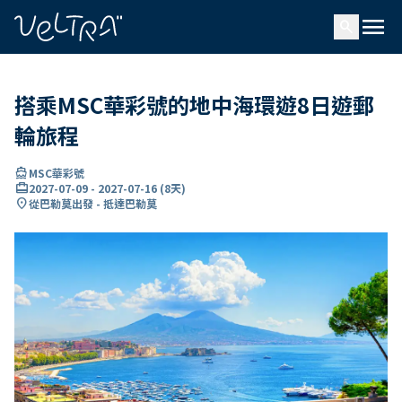
ading...
入
menu
…
search
搭乘MSC華彩號的地中海環遊8日遊郵
輪旅程
directions_boat
MSC華彩號
card_travel
2027-07-09
-
2027-07-16
(
8天
)
location_on
從巴勒莫出發 - 抵達巴勒莫