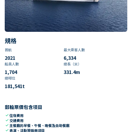
規格
首航
最大乘客人數
2021
6,334
船員人數
總長（米）
1,704
331.4
m
總噸位
181,541
t
郵輪票價包含項目
check
住宿費用
check
交通費用
check
主餐廳的早餐、午餐、晚餐及自助餐廳
check
表演、活動等娛樂項目