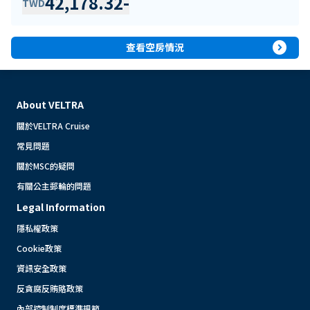
42,178.32
-
TWD
expand_circle_right
查看空房情況
About VELTRA
關於VELTRA Cruise
常見問題
關於MSC的疑問
有關公主郵輪的問題
Legal Information
隱私權政策
Cookie政策
資訊安全政策
反貪腐反賄賂政策
內部控制制度標準規範