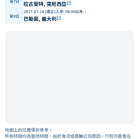
第7日
拉古萊特, 突尼西亞
open_in_new
2027-07-16 (週五)
入港
:
08:00
出港
:
-
第8日
巴勒莫, 義大利
open_in_new
地圖上的位置僅供參考。
所有時間均為當地時間。由於海況或郵輪公司原因，行程可能會在