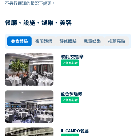
不另行通知的情況下變更。
餐廳、設施、娛樂、美容
美食體驗
夜間娛樂
靜修體驗
兒童娛樂
推薦亮點
歌劇/交響樂
價格包含
check
藍色多瑙河
價格包含
check
IL CAMPO餐廳