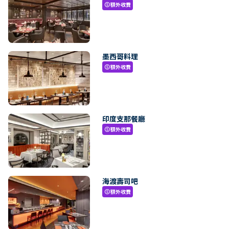
額外收費
paid
墨西哥料理
額外收費
paid
印度支那餐廳
額外收費
paid
海渡壽司吧
額外收費
paid