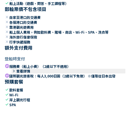
check
船上活動（遊戲、問答、手工課程等）
郵輪票價不包含項目
close
自家至港口的交通費
close
各個港口的交通費
close
靠港觀光遊費用
close
船上個人費用，例如飲料費、賭場、商店、Wi-Fi、SPA、洗衣等
close
海外旅行傷害保險
close
行李快遞服務
額外支付費用
登船時支付
paid
服務費（船上小費）（2歲以下不適用）
keyboard_arrow_right
查看詳情
paid
國際觀光旅客稅：每人3,000日圓（2歲以下免徵） ※僅限從日本出發
預購套餐
check
飲料套餐
check
Wi-Fi
check
岸上觀光行程
check
SPA