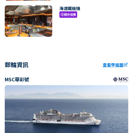
海渡鐵板燒
額外收費
paid
郵輪資訊
查看甲板圖
ungroup
MSC華彩號