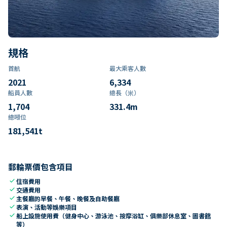
規格
首航
最大乘客人數
2021
6,334
船員人數
總長（米）
1,704
331.4
m
總噸位
181,541
t
郵輪票價包含項目
check
住宿費用
check
交通費用
check
主餐廳的早餐、午餐、晚餐及自助餐廳
check
表演、活動等娛樂項目
check
船上設施使用費（健身中心、游泳池、按摩浴缸、俱樂部休息室、圖書館
等）