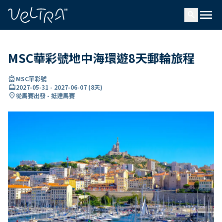
ading...
入
menu
…
search
MSC華彩號地中海環遊8天郵輪旅程
directions_boat
MSC華彩號
card_travel
2027-05-31
-
2027-06-07
(
8天
)
location_on
從馬賽出發 - 抵達馬賽