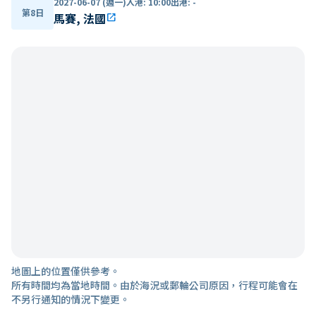
2027-06-07 (週一)
入港
:
10:00
出港
:
-
第8日
馬賽, 法國
open_in_new
地圖上的位置僅供參考。
所有時間均為當地時間。由於海況或郵輪公司原因，行程可能會在
不另行通知的情況下變更。