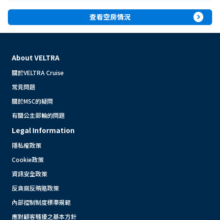
expand_circle_right
查看空房情況
About VELTRA
關於VELTRA Cruise
常見問題
關於MSC的疑問
有關公主郵輪的問題
Legal Information
隱私權政策
Cookie政策
資訊安全政策
反貪腐反賄賂政策
內部控制制度標準規範
應對顧客騷擾之基本方針