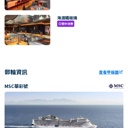
海渡鐵板燒
額外收費
paid
郵輪資訊
查看甲板圖
ungroup
MSC華彩號