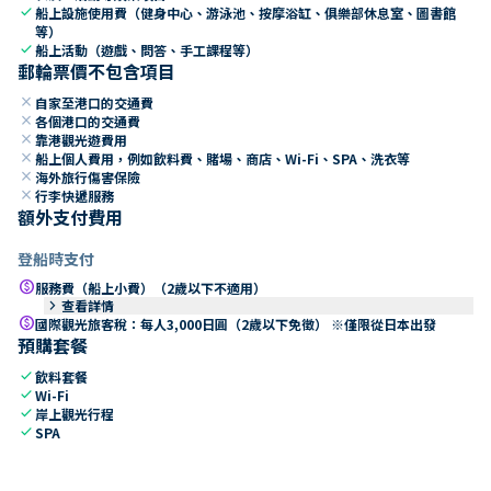
check
船上設施使用費（健身中心、游泳池、按摩浴缸、俱樂部休息室、圖書館
等）
check
船上活動（遊戲、問答、手工課程等）
郵輪票價不包含項目
close
自家至港口的交通費
close
各個港口的交通費
close
靠港觀光遊費用
close
船上個人費用，例如飲料費、賭場、商店、Wi-Fi、SPA、洗衣等
close
海外旅行傷害保險
close
行李快遞服務
額外支付費用
登船時支付
paid
服務費（船上小費）（2歲以下不適用）
keyboard_arrow_right
查看詳情
paid
國際觀光旅客稅：每人3,000日圓（2歲以下免徵） ※僅限從日本出發
預購套餐
check
飲料套餐
check
Wi-Fi
check
岸上觀光行程
check
SPA