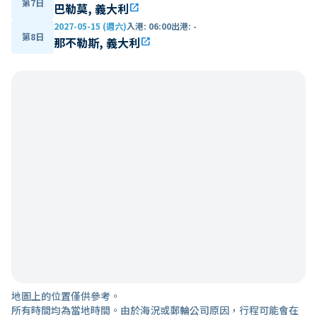
第7日
巴勒莫, 義大利
open_in_new
2027-05-15 (週六)
入港
:
06:00
出港
:
-
第8日
那不勒斯, 義大利
open_in_new
地圖上的位置僅供參考。
所有時間均為當地時間。由於海況或郵輪公司原因，行程可能會在