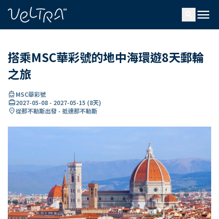
ading...
入
menu
…
search
搭乘MSC華彩號的地中海環遊8天郵輪
之旅
directions_boat
MSC華彩號
card_travel
2027-05-08
-
2027-05-15
(
8天
)
location_on
從那不勒斯出發 - 抵達那不勒斯