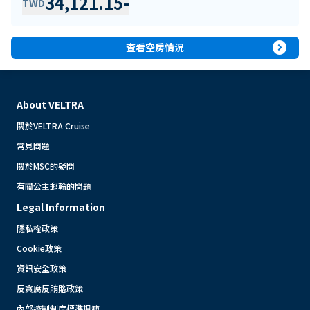
34,121.15
-
TWD
expand_circle_right
查看空房情況
About VELTRA
關於VELTRA Cruise
常見問題
關於MSC的疑問
有關公主郵輪的問題
Legal Information
隱私權政策
Cookie政策
資訊安全政策
反貪腐反賄賂政策
內部控制制度標準規範