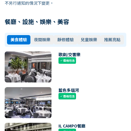
不另行通知的情況下變更。
餐廳、設施、娛樂、美容
美食體驗
夜間娛樂
靜修體驗
兒童娛樂
推薦亮點
歌劇/交響樂
價格包含
check
藍色多瑙河
價格包含
check
IL CAMPO餐廳