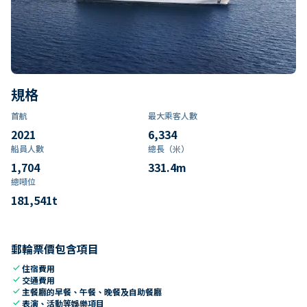
規格
首航
最大乘客人數
2021
6,334
船員人數
總長（米）
1,704
331.4
m
總噸位
181,541
t
郵輪票價包含項目
check
住宿費用
check
交通費用
check
主餐廳的早餐、午餐、晚餐及自助餐廳
check
表演、活動等娛樂項目