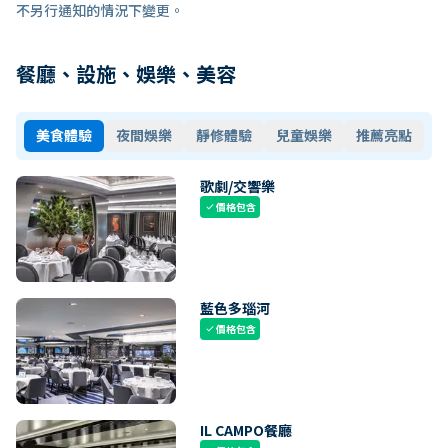
不另行通知的情況下變更。
餐廳、設施、娛樂、美容
美食體驗
夜間娛樂
靜修體驗
兒童娛樂
推薦亮點
歌劇/交響樂
價格包含
check
藍色多瑙河
價格包含
check
IL CAMPO餐廳