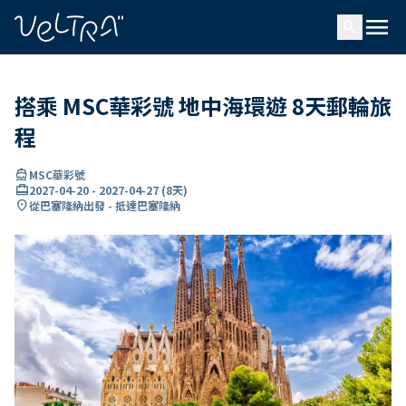
ading...
入
menu
…
search
搭乘 MSC華彩號 地中海環遊 8天郵輪旅
程
directions_boat
MSC華彩號
card_travel
2027-04-20
-
2027-04-27
(
8天
)
location_on
從巴塞隆納出發 - 抵達巴塞隆納