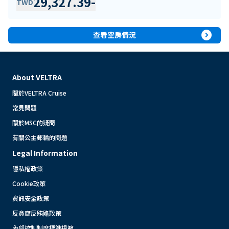
29,327.39
-
TWD
expand_circle_right
查看空房情況
About VELTRA
關於VELTRA Cruise
常見問題
關於MSC的疑問
有關公主郵輪的問題
Legal Information
隱私權政策
Cookie政策
資訊安全政策
反貪腐反賄賂政策
內部控制制度標準規範