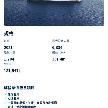
規格
首航
最大乘客人數
2021
6,334
船員人數
總長（米）
1,704
331.4
m
總噸位
181,541
t
郵輪票價包含項目
check
住宿費用
check
交通費用
check
主餐廳的早餐、午餐、晚餐及自助餐廳
check
表演、活動等娛樂項目