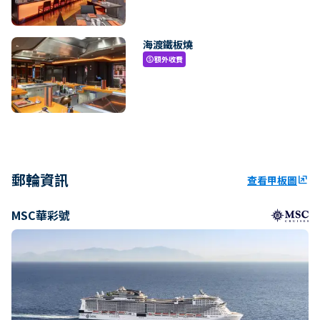
海渡鐵板燒
額外收費
paid
郵輪資訊
查看甲板圖
ungroup
MSC華彩號