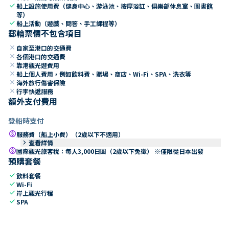
check
船上設施使用費（健身中心、游泳池、按摩浴缸、俱樂部休息室、圖書館
等）
check
船上活動（遊戲、問答、手工課程等）
郵輪票價不包含項目
close
自家至港口的交通費
close
各個港口的交通費
close
靠港觀光遊費用
close
船上個人費用，例如飲料費、賭場、商店、Wi-Fi、SPA、洗衣等
close
海外旅行傷害保險
close
行李快遞服務
額外支付費用
登船時支付
paid
服務費（船上小費）（2歲以下不適用）
keyboard_arrow_right
查看詳情
paid
國際觀光旅客稅：每人3,000日圓（2歲以下免徵） ※僅限從日本出發
預購套餐
check
飲料套餐
check
Wi-Fi
check
岸上觀光行程
check
SPA