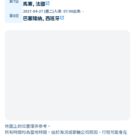
第7日
馬賽, 法國
open_in_new
2027-04-27 (週二)
入港
:
07:00
出港
:
-
第8日
巴塞隆納, 西班牙
open_in_new
地圖上的位置僅供參考。
所有時間均為當地時間。由於海況或郵輪公司原因，行程可能會在