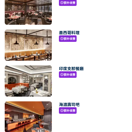
額外收費
paid
墨西哥料理
額外收費
paid
印度支那餐廳
額外收費
paid
海渡壽司吧
額外收費
paid