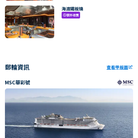
海渡鐵板燒
額外收費
paid
郵輪資訊
查看甲板圖
ungroup
MSC華彩號