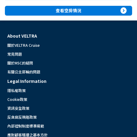
expand_circle_right
查看空房情況
About VELTRA
關於VELTRA Cruise
常見問題
關於MSC的疑問
有關公主郵輪的問題
Legal Information
隱私權政策
Cookie政策
資訊安全政策
反貪腐反賄賂政策
內部控制制度標準規範
應對顧客騷擾之基本方針