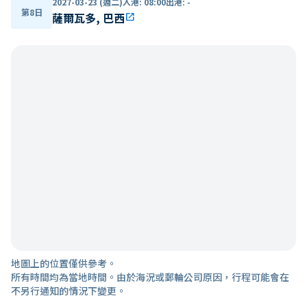
2027-03-23 (週二)
入港
:
08:00
出港
:
-
第8日
薩爾瓦多, 巴西
open_in_new
地圖上的位置僅供參考。
所有時間均為當地時間。由於海況或郵輪公司原因，行程可能會在
不另行通知的情況下變更。