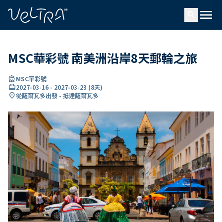
ading...
入
menu
…
search
MSC華彩號 南美洲沿岸8天郵輪之旅
directions_boat
MSC華彩號
card_travel
2027-03-16
-
2027-03-23
(
8天
)
location_on
從薩爾瓦多出發 - 抵達薩爾瓦多