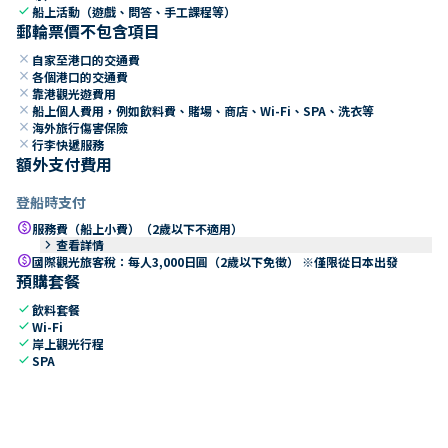
check
船上活動（遊戲、問答、手工課程等）
郵輪票價不包含項目
close
自家至港口的交通費
close
各個港口的交通費
close
靠港觀光遊費用
close
船上個人費用，例如飲料費、賭場、商店、Wi-Fi、SPA、洗衣等
close
海外旅行傷害保險
close
行李快遞服務
額外支付費用
登船時支付
paid
服務費（船上小費）（2歲以下不適用）
keyboard_arrow_right
查看詳情
paid
國際觀光旅客稅：每人3,000日圓（2歲以下免徵） ※僅限從日本出發
預購套餐
check
飲料套餐
check
Wi-Fi
check
岸上觀光行程
check
SPA