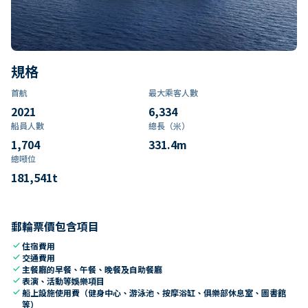
規格
首航
最大乘客人數
2021
6,334
船員人數
總長（米）
1,704
331.4
m
總噸位
181,541
t
郵輪票價包含項目
check
住宿費用
check
交通費用
check
主餐廳的早餐、午餐、晚餐及自助餐廳
check
表演、活動等娛樂項目
check
船上設施使用費（健身中心、游泳池、按摩浴缸、俱樂部休息室、圖書館
等）