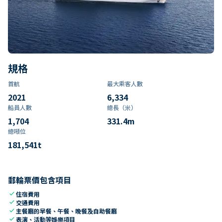
規格
首航
最大乘客人數
2021
6,334
船員人數
總長（米）
1,704
331.4
m
總噸位
181,541
t
郵輪票價包含項目
check
住宿費用
check
交通費用
check
主餐廳的早餐、午餐、晚餐及自助餐廳
check
表演、活動等娛樂項目