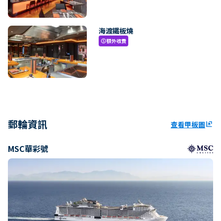
海渡鐵板燒
額外收費
paid
郵輪資訊
查看甲板圖
ungroup
MSC華彩號