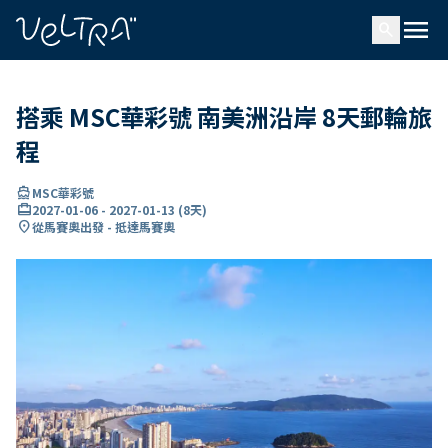
ading...
入
menu
…
search
搭乘 MSC華彩號 南美洲沿岸 8天郵輪旅
程
directions_boat
MSC華彩號
card_travel
2027-01-06
-
2027-01-13
(
8天
)
location_on
從馬賽奧出發 - 抵達馬賽奧