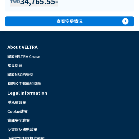
34,765.55
-
TWD
expand_circle_right
查看空房情況
About VELTRA
關於VELTRA Cruise
常見問題
關於MSC的疑問
有關公主郵輪的問題
Legal Information
隱私權政策
Cookie政策
資訊安全政策
反貪腐反賄賂政策
內部控制制度標準規範