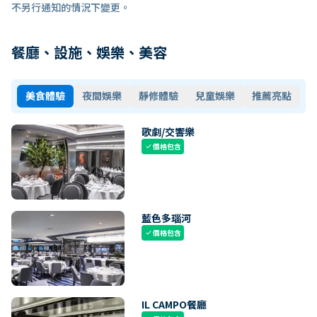
不另行通知的情況下變更。
餐廳、設施、娛樂、美容
美食體驗
夜間娛樂
靜修體驗
兒童娛樂
推薦亮點
歌劇/交響樂
價格包含
check
藍色多瑙河
價格包含
check
IL CAMPO餐廳