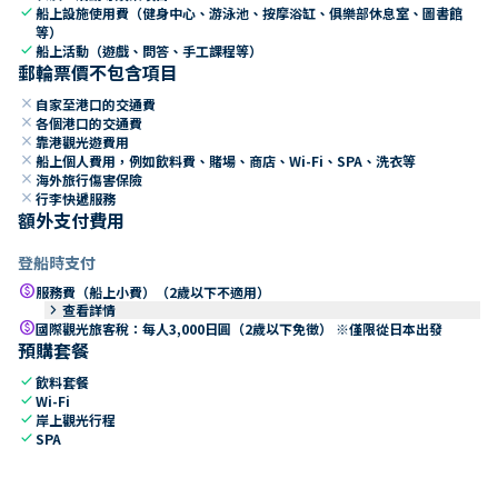
check
船上設施使用費（健身中心、游泳池、按摩浴缸、俱樂部休息室、圖書館
等）
check
船上活動（遊戲、問答、手工課程等）
郵輪票價不包含項目
close
自家至港口的交通費
close
各個港口的交通費
close
靠港觀光遊費用
close
船上個人費用，例如飲料費、賭場、商店、Wi-Fi、SPA、洗衣等
close
海外旅行傷害保險
close
行李快遞服務
額外支付費用
登船時支付
paid
服務費（船上小費）（2歲以下不適用）
keyboard_arrow_right
查看詳情
paid
國際觀光旅客稅：每人3,000日圓（2歲以下免徵） ※僅限從日本出發
預購套餐
check
飲料套餐
check
Wi-Fi
check
岸上觀光行程
check
SPA