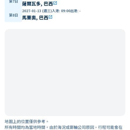
第7日
薩爾瓦多, 巴西
open_in_new
2027-01-13 (週三)
入港
:
09:00
出港
:
-
第8日
馬賽奧, 巴西
open_in_new
地圖上的位置僅供參考。
所有時間均為當地時間。由於海況或郵輪公司原因，行程可能會在