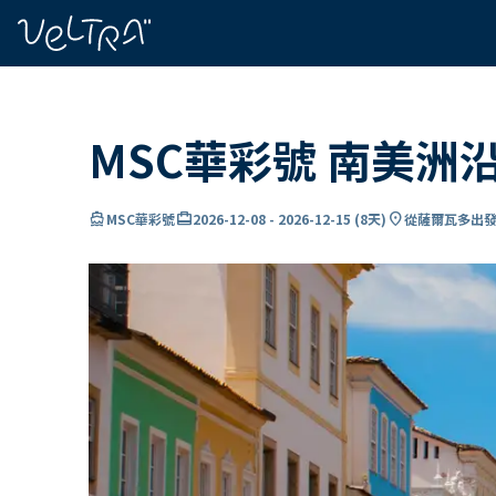
ading...
入
…
MSC華彩號 南美洲
directions_boat
card_travel
location_on
MSC華彩號
2026-12-08
-
2026-12-15
(
8天
)
從薩爾瓦多出發