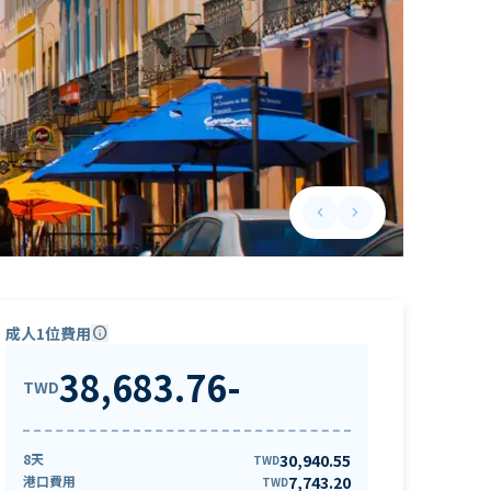
keyboard_arrow_left
keyboard_arrow_right
Previous slide
Next slide
成人1位費用
info
38,683.76
-
TWD
8天
30,940.55
TWD
港口費用
7,743.20
TWD