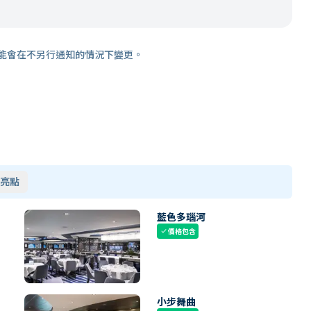
能會在不另行通知的情況下變更。
亮點
藍色多瑙河
價格包含
check
小步舞曲