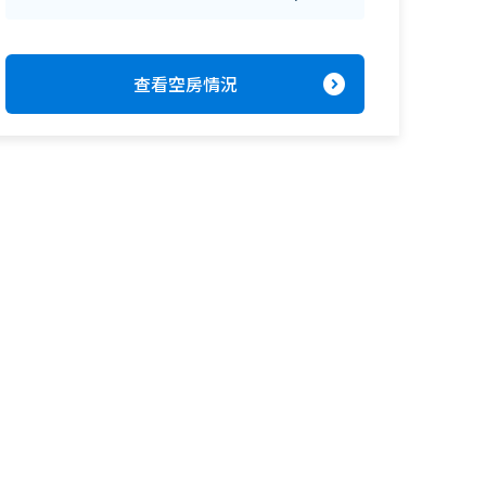
expand_circle_right
查看空房情況