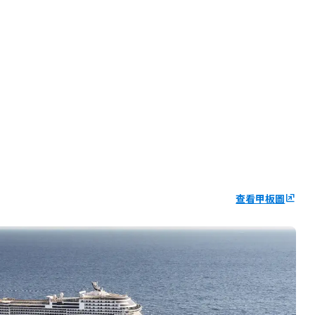
查看甲板圖
ungroup