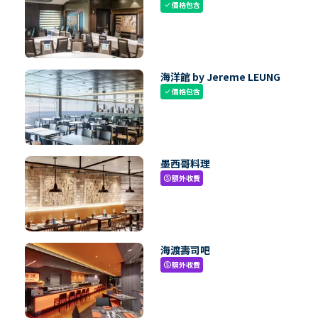
價格包含
check
海洋館 by Jereme LEUNG
價格包含
check
墨西哥料理
額外收費
paid
海渡壽司吧
額外收費
paid