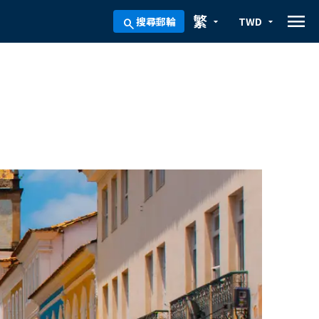
menu
繁
搜尋郵輪
TWD
arrow_drop_down
arrow_drop_down
search