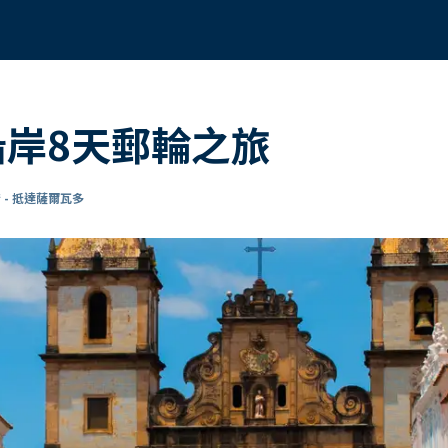
沿岸8天郵輪之旅
 - 抵達薩爾瓦多