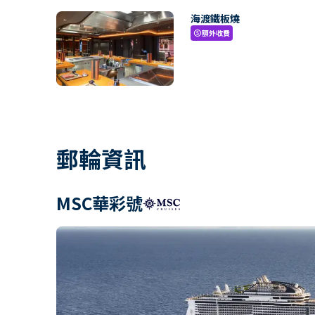
海渡鐵板燒
額外收費
paid
郵輪資訊
MSC華彩號