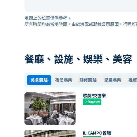
地圖上的位置僅供參考。
所有時間均為當地時間。由於海況或郵輪公司原因，行程可
餐廳、設施、娛樂、美容
美食體驗
夜間娛樂
靜修體驗
兒童娛樂
推薦
歌劇/交響樂
價格包含
check
IL CAMPO餐廳