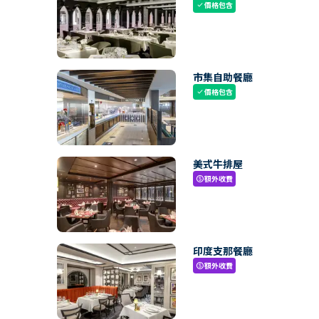
價格包含
check
市集自助餐廳
價格包含
check
美式牛排屋
額外收費
paid
印度支那餐廳
額外收費
paid