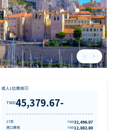
keyboard_arrow_left
keyboard_arrow_right
Previous slide
Next slide
成人1位費用
info
45,379.67
-
TWD
17天
32,496.87
TWD
港口費用
12,882.80
TWD