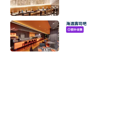
海渡壽司吧
額外收費
paid