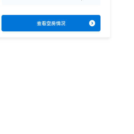
expand_circle_right
查看空房情況