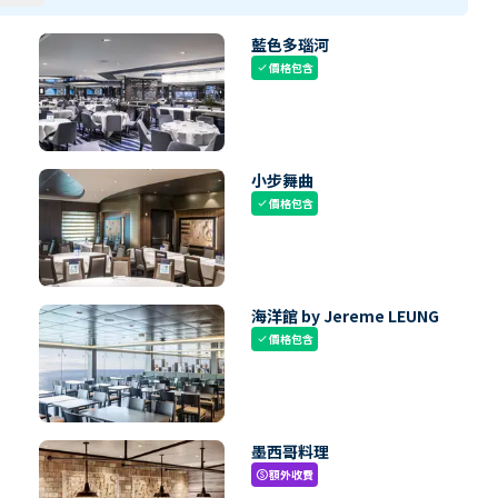
藍色多瑙河
價格包含
check
小步舞曲
價格包含
check
海洋館 by Jereme LEUNG
價格包含
check
墨西哥料理
額外收費
paid