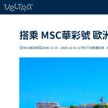
ading...
入
…
搭乘 MSC華彩號 
directions_boat
card_travel
location_on
MSC華彩號
2026-11-15
-
2026-12-01
(
17天
)
從馬賽出發 -