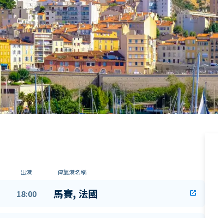
出港
停靠港名稱
馬賽, 法國
18:00
open_in_new