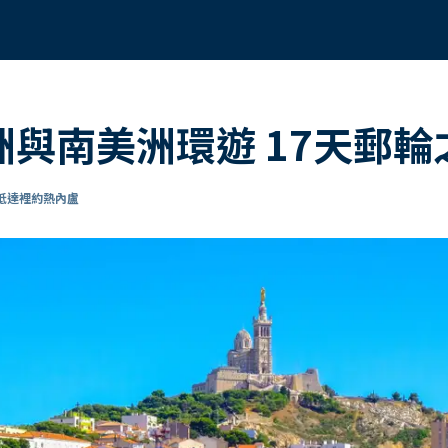
歐洲與南美洲環遊 17天郵輪
 抵達裡約熱內盧