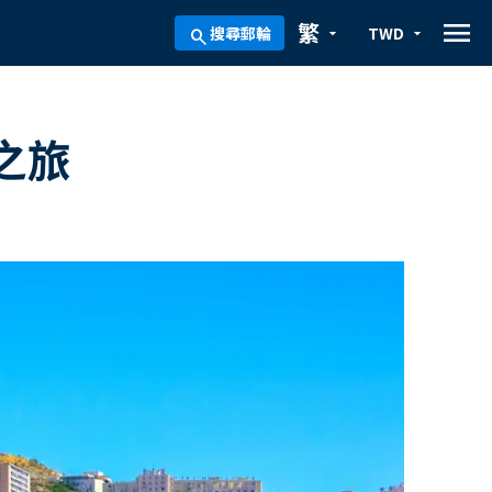
menu
繁
搜尋郵輪
TWD
arrow_drop_down
arrow_drop_down
search
之旅