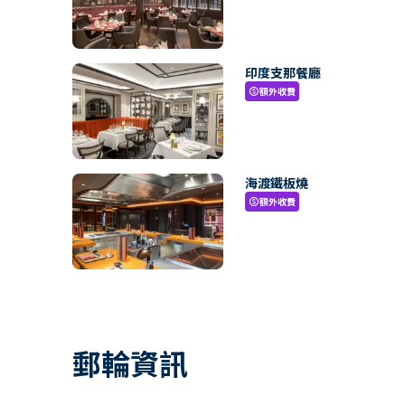
印度支那餐廳
額外收費
paid
海渡鐵板燒
額外收費
paid
郵輪資訊