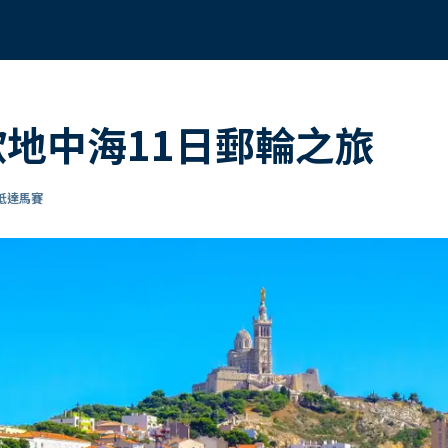
歐地中海11日郵輪之旅
 抵達馬賽