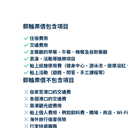
郵輪票價包含項目
check
住宿費用
check
交通費用
check
主餐廳的早餐、午餐、晚餐及自助餐廳
check
表演、活動等娛樂項目
check
船上設施使用費（健身中心、游泳池、按摩浴缸
check
船上活動（遊戲、問答、手工課程等）
郵輪票價不包含項目
close
自家至港口的交通費
close
各個港口的交通費
close
靠港觀光遊費用
close
船上個人費用，例如飲料費、賭場、商店、Wi-Fi
close
海外旅行傷害保險
close
行李快遞服務