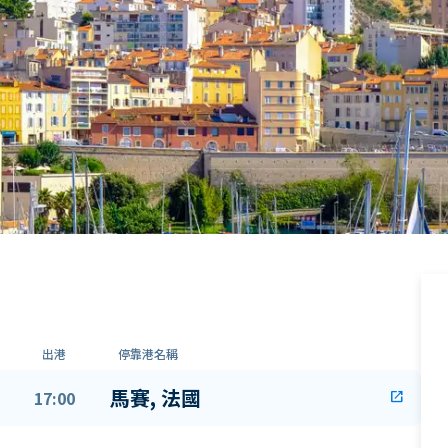
出港
停靠港名稱
馬賽, 法國
17:00
open_in_new