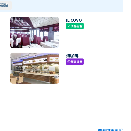
亮點
IL COVO
價格包含
check
海咖啡
額外收費
paid
查看甲板圖
ungroup