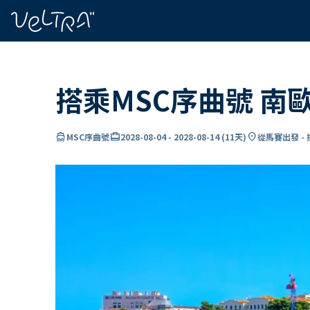
ading...
入
…
搭乘MSC序曲號 南
directions_boat
card_travel
location_on
MSC序曲號
2028-08-04
-
2028-08-14
(
11天
)
從馬賽出發 -