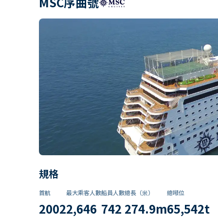
MSC序曲號
規格
首航
最大乘客人數
船員人數
總長（米）
總噸位
2002
2,646
742
274.9
m
65,542
t