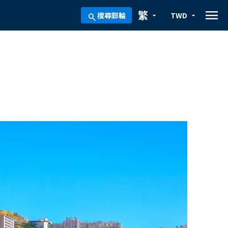
menu
繁
搜尋郵輪
TWD
arrow_drop_down
arrow_drop_down
search