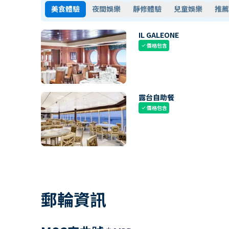
美食體驗
夜間娛樂
靜修體驗
兒童娛樂
推薦
IL GALEONE
價格包含
check
露台自助餐
價格包含
check
郵輪資訊