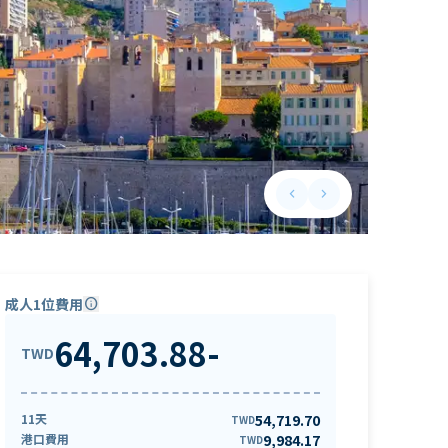
keyboard_arrow_left
keyboard_arrow_right
Previous slide
Next slide
成人1位費用
info
64,703.88
-
TWD
11天
54,719.70
TWD
港口費用
9,984.17
TWD