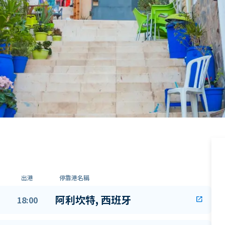
出港
停靠港名稱
阿利坎特, 西班牙
18:00
open_in_new