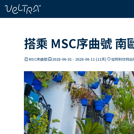
ading...
入
…
搭乘 MSC序曲號 
directions_boat
card_travel
location_on
MSC序曲號
2028-06-01
-
2028-06-11
(
11天
)
從阿利坎特出發