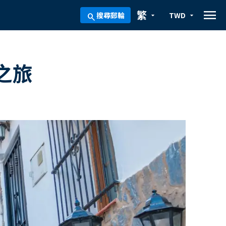
menu
繁
搜尋郵輪
TWD
arrow_drop_down
arrow_drop_down
search
之旅