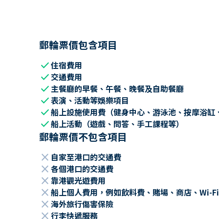
郵輪票價包含項目
check
住宿費用
check
交通費用
check
主餐廳的早餐、午餐、晚餐及自助餐廳
check
表演、活動等娛樂項目
check
船上設施使用費（健身中心、游泳池、按摩浴缸
check
船上活動（遊戲、問答、手工課程等）
郵輪票價不包含項目
close
自家至港口的交通費
close
各個港口的交通費
close
靠港觀光遊費用
close
船上個人費用，例如飲料費、賭場、商店、Wi-Fi
close
海外旅行傷害保險
close
行李快遞服務