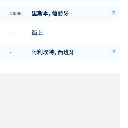
里斯本, 葡萄牙
18:00
open_in_new
海上
-
阿利坎特, 西班牙
-
open_in_new