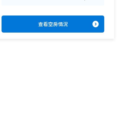
expand_circle_right
查看空房情況