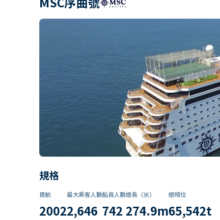
MSC序曲號
規格
首航
最大乘客人數
船員人數
總長（米）
總噸位
2002
2,646
742
274.9
m
65,542
t