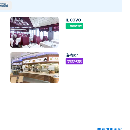
亮點
IL COVO
價格包含
check
海咖啡
額外收費
paid
查看甲板圖
ungroup