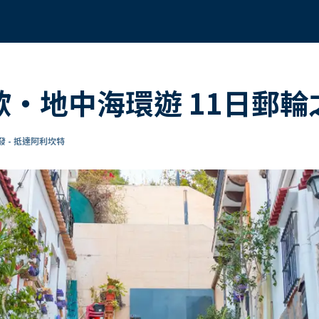
南歐・地中海環遊 11日郵輪
 - 抵達阿利坎特