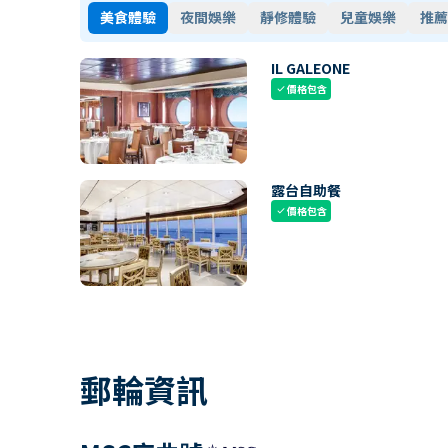
美食體驗
夜間娛樂
靜修體驗
兒童娛樂
推薦
IL GALEONE
價格包含
check
露台自助餐
價格包含
check
郵輪資訊