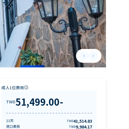
keyboard_arrow_left
keyboard_arrow_right
Previous slide
Next slide
成人1位費用
info
51,499.00
-
TWD
11天
41,514.83
TWD
港口費用
9,984.17
TWD