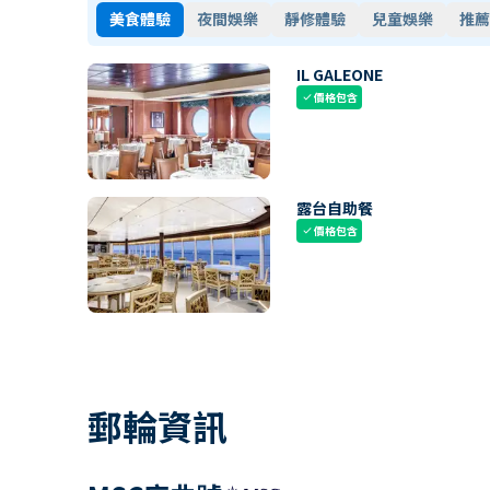
美食體驗
夜間娛樂
靜修體驗
兒童娛樂
推薦
IL GALEONE
價格包含
check
露台自助餐
價格包含
check
郵輪資訊