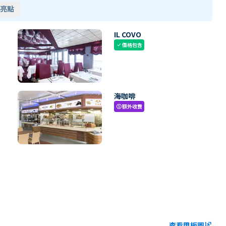
亮點
IL COVO
價格包含
check
海咖啡
額外收費
paid
查看甲板圖
ungroup