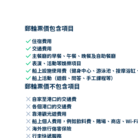
郵輪票價包含項目
check
住宿費用
check
交通費用
check
主餐廳的早餐、午餐、晚餐及自助餐廳
check
表演、活動等娛樂項目
check
船上設施使用費（健身中心、游泳池、按摩浴缸
check
船上活動（遊戲、問答、手工課程等）
郵輪票價不包含項目
close
自家至港口的交通費
close
各個港口的交通費
close
靠港觀光遊費用
close
船上個人費用，例如飲料費、賭場、商店、Wi-Fi
close
海外旅行傷害保險
close
行李快遞服務