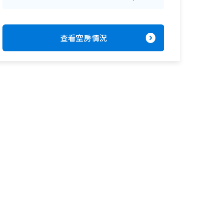
expand_circle_right
查看空房情況