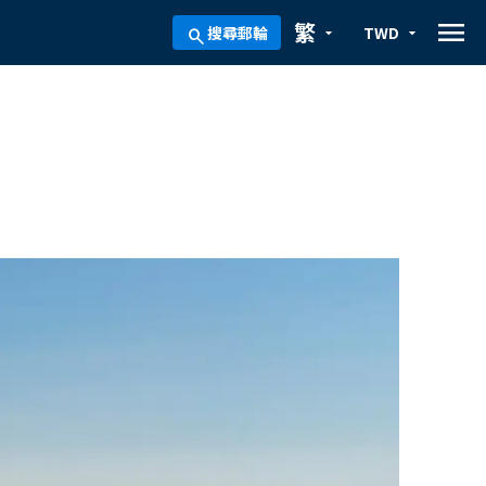
menu
繁
搜尋郵輪
TWD
arrow_drop_down
arrow_drop_down
search