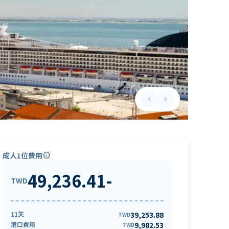
keyboard_arrow_left
keyboard_arrow_right
Previous slide
Next slide
成人1位費用
info
49,236.41
-
TWD
11天
39,253.88
TWD
港口費用
9,982.53
TWD