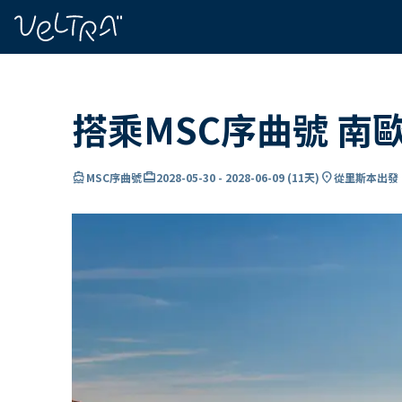
ading...
入
…
搭乘MSC序曲號 南
directions_boat
card_travel
location_on
MSC序曲號
2028-05-30
-
2028-06-09
(
11天
)
從里斯本出發 