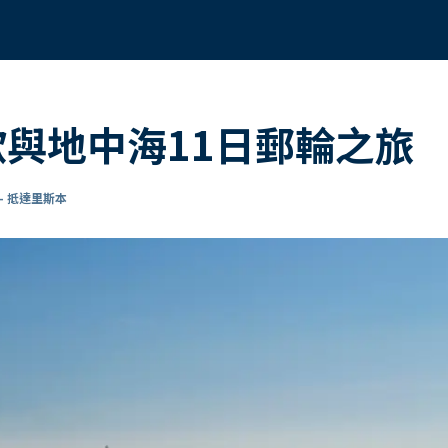
歐與地中海11日郵輪之旅
- 抵達里斯本