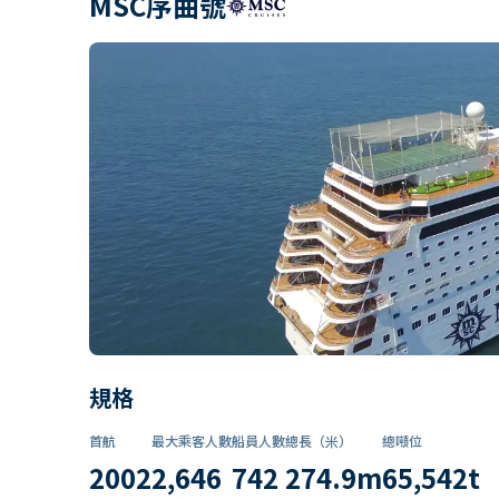
MSC序曲號
規格
首航
最大乘客人數
船員人數
總長（米）
總噸位
2002
2,646
742
274.9
m
65,542
t