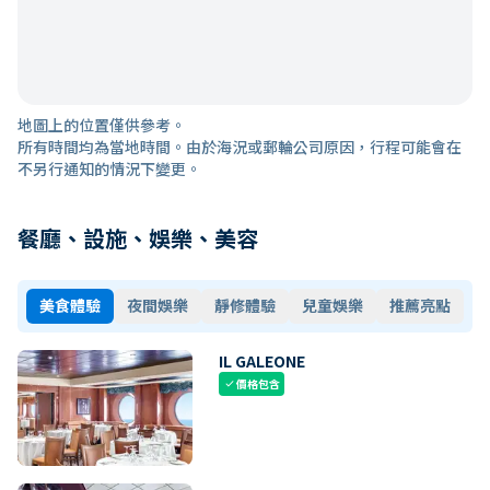
地圖上的位置僅供參考。
所有時間均為當地時間。由於海況或郵輪公司原因，行程可能會在
不另行通知的情況下變更。
餐廳、設施、娛樂、美容
美食體驗
夜間娛樂
靜修體驗
兒童娛樂
推薦亮點
IL GALEONE
價格包含
check