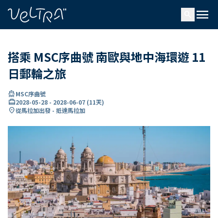
ading...
入
menu
…
search
搭乘 MSC序曲號 南歐與地中海環遊 11
日郵輪之旅
directions_boat
MSC序曲號
card_travel
2028-05-28
-
2028-06-07
(
11天
)
location_on
從馬拉加出發 - 抵達馬拉加