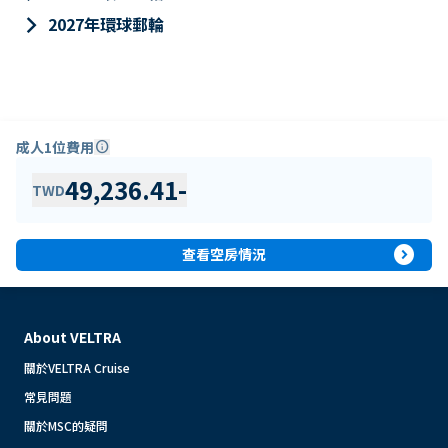
keyboard_arrow_right
2027年環球郵輪
成人1位費用
info
49,236.41
-
TWD
expand_circle_right
查看空房情況
About VELTRA
關於VELTRA Cruise
常見問題
關於MSC的疑問