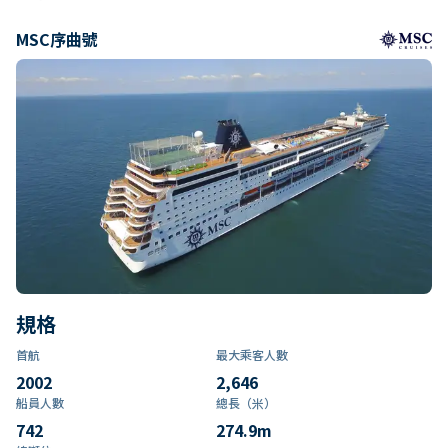
MSC序曲號
規格
首航
最大乘客人數
2002
2,646
船員人數
總長（米）
742
274.9
m