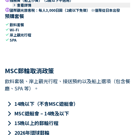
服務費（船上小費）（2歲以下不適用）
keyboard_arrow_right
查看詳情
paid
國際觀光旅客稅：每人3,000日圓（2歲以下免徵） ※僅限從日本出發
預購套餐
check
飲料套餐
check
Wi-Fi
check
岸上觀光行程
check
SPA
MSC郵輪取消政策
飲料套裝、岸上觀光行程、接送預約以及船上選項（包含餐
廳、SPA 等）。
keyboard_arrow_right
14晚以下（不含MSC遊艇會）
keyboard_arrow_right
MSC遊艇會 – 14晚及以下
keyboard_arrow_right
15晚以上的郵輪行程
keyboard_arrow_right
2026年環球郵輪