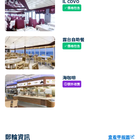
IL COVO
價格包含
check
露台自助餐
價格包含
check
海咖啡
額外收費
paid
郵輪資訊
查看甲板圖
ungroup