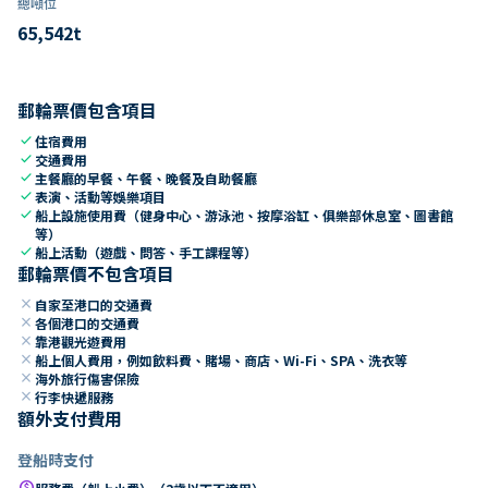
總噸位
65,542
t
郵輪票價包含項目
check
住宿費用
check
交通費用
check
主餐廳的早餐、午餐、晚餐及自助餐廳
check
表演、活動等娛樂項目
check
船上設施使用費（健身中心、游泳池、按摩浴缸、俱樂部休息室、圖書館
等）
check
船上活動（遊戲、問答、手工課程等）
郵輪票價不包含項目
close
自家至港口的交通費
close
各個港口的交通費
close
靠港觀光遊費用
close
船上個人費用，例如飲料費、賭場、商店、Wi-Fi、SPA、洗衣等
close
海外旅行傷害保險
close
行李快遞服務
額外支付費用
登船時支付
paid