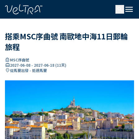
ading...
入
menu
…
search
搭乘MSC序曲號 南歐地中海11日郵輪
旅程
directions_boat
MSC序曲號
card_travel
2027-06-08
-
2027-06-18
(
11天
)
location_on
從馬賽出發 - 抵達馬賽