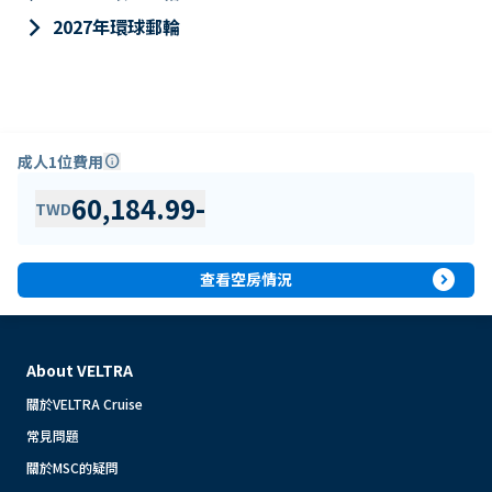
keyboard_arrow_right
2027年環球郵輪
成人1位費用
info
60,184.99
-
TWD
expand_circle_right
查看空房情況
About VELTRA
關於VELTRA Cruise
常見問題
關於MSC的疑問