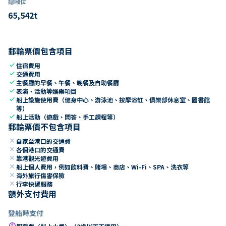
總噸位
65,542
t
郵輪票價包含項目
check
住宿費用
check
交通費用
check
主餐廳的早餐、午餐、晚餐及自助餐廳
check
表演、活動等娛樂項目
check
船上設施使用費（健身中心、游泳池、按摩浴缸、俱樂部休息室、圖書館
等）
check
船上活動（遊戲、問答、手工課程等）
郵輪票價不包含項目
close
自家至港口的交通費
close
各個港口的交通費
close
靠港觀光遊費用
close
船上個人費用，例如飲料費、賭場、商店、Wi-Fi、SPA、洗衣等
close
海外旅行傷害保險
close
行李快遞服務
額外支付費用
登船時支付
paid