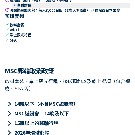
服務費（船上小費）（2歲以下不適用）
keyboard_arrow_right
查看詳情
paid
國際觀光旅客稅：每人3,000日圓（2歲以下免徵） ※僅限從日本出發
預購套餐
check
飲料套餐
check
Wi-Fi
check
岸上觀光行程
check
SPA
MSC郵輪取消政策
飲料套裝、岸上觀光行程、接送預約以及船上選項（包含餐
廳、SPA 等）。
keyboard_arrow_right
14晚以下（不含MSC遊艇會）
keyboard_arrow_right
MSC遊艇會 – 14晚及以下
keyboard_arrow_right
15晚以上的郵輪行程
keyboard_arrow_right
2026年環球郵輪