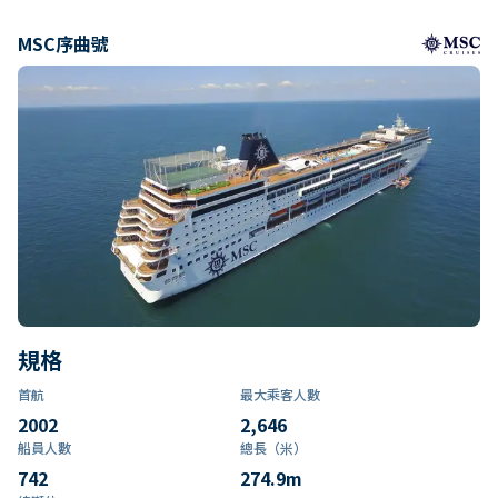
MSC序曲號
規格
首航
最大乘客人數
2002
2,646
船員人數
總長（米）
742
274.9
m