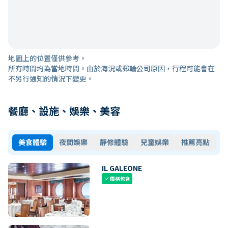
地圖上的位置僅供參考。
所有時間均為當地時間。由於海況或郵輪公司原因，行程可能會在
不另行通知的情況下變更。
餐廳、設施、娛樂、美容
美食體驗
夜間娛樂
靜修體驗
兒童娛樂
推薦亮點
IL GALEONE
價格包含
check