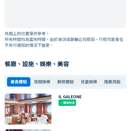
地圖上的位置僅供參考。
所有時間均為當地時間。由於海況或郵輪公司原因，行程可能會在
不另行通知的情況下變更。
餐廳、設施、娛樂、美容
美食體驗
夜間娛樂
靜修體驗
兒童娛樂
推薦亮點
IL GALEONE
價格包含
check