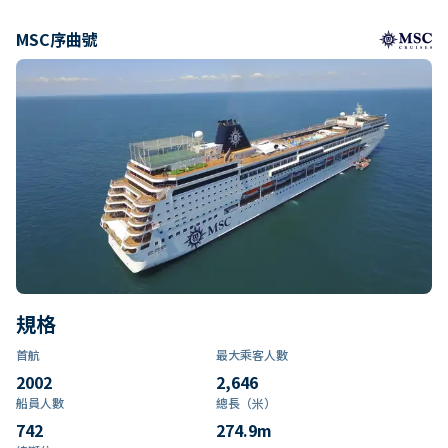
MSC序曲號
規格
首航
最大乘客人數
2002
2,646
船員人數
總長（米）
742
274.9
m