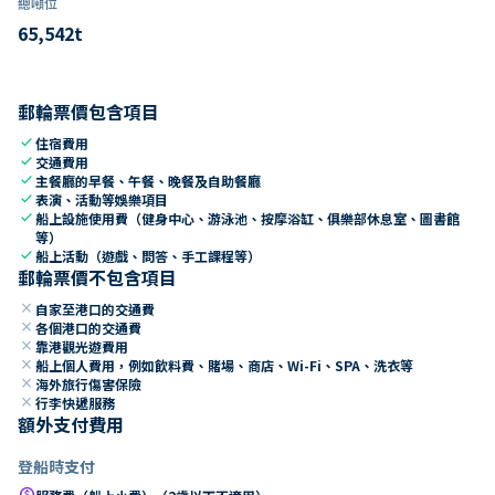
總噸位
65,542
t
郵輪票價包含項目
check
住宿費用
check
交通費用
check
主餐廳的早餐、午餐、晚餐及自助餐廳
check
表演、活動等娛樂項目
check
船上設施使用費（健身中心、游泳池、按摩浴缸、俱樂部休息室、圖書館
等）
check
船上活動（遊戲、問答、手工課程等）
郵輪票價不包含項目
close
自家至港口的交通費
close
各個港口的交通費
close
靠港觀光遊費用
close
船上個人費用，例如飲料費、賭場、商店、Wi-Fi、SPA、洗衣等
close
海外旅行傷害保險
close
行李快遞服務
額外支付費用
登船時支付
paid