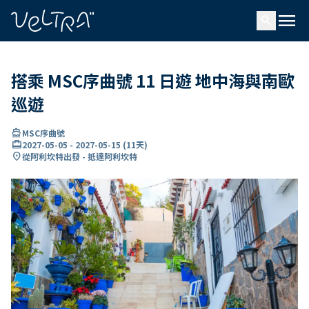
ading...
入
menu
…
search
搭乘 MSC序曲號 11 日遊 地中海與南歐
巡遊
directions_boat
MSC序曲號
card_travel
2027-05-05
-
2027-05-15
(
11天
)
location_on
從阿利坎特出發 - 抵達阿利坎特