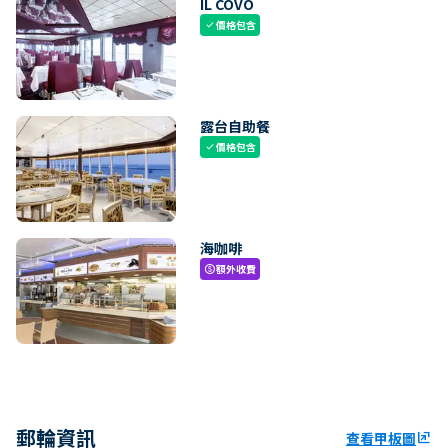
IL COVO
價格包含
check
露台自助餐
價格包含
check
海咖啡
額外收費
paid
郵輪資訊
查看甲板圖
ungroup