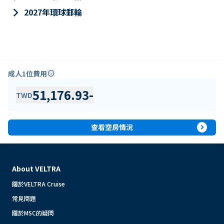
keyboard_arrow_right
2027年環球郵輪
成人1位費用
info
51,176.93
-
TWD
expand_circle_right
查看空房情況
About VELTRA
關於VELTRA Cruise
常見問題
關於MSC的疑問