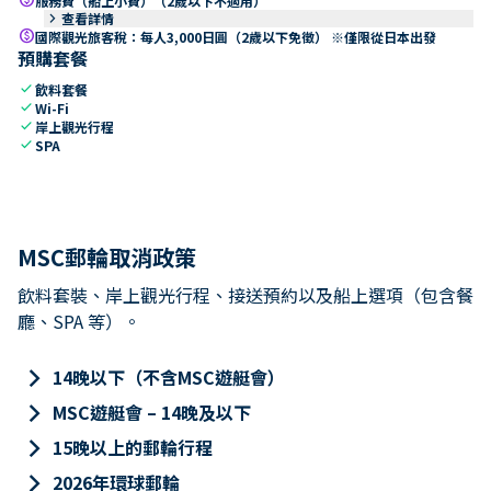
服務費（船上小費）（2歲以下不適用）
keyboard_arrow_right
查看詳情
paid
國際觀光旅客稅：每人3,000日圓（2歲以下免徵） ※僅限從日本出發
預購套餐
check
飲料套餐
check
Wi-Fi
check
岸上觀光行程
check
SPA
MSC郵輪取消政策
飲料套裝、岸上觀光行程、接送預約以及船上選項（包含餐
廳、SPA 等）。
keyboard_arrow_right
14晚以下（不含MSC遊艇會）
keyboard_arrow_right
MSC遊艇會 – 14晚及以下
keyboard_arrow_right
15晚以上的郵輪行程
keyboard_arrow_right
2026年環球郵輪