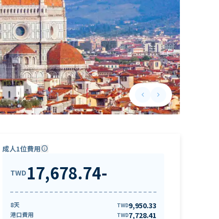
keyboard_arrow_left
keyboard_arrow_right
Previous slide
Next slide
成人1位費用
info
17,678.74
-
TWD
8天
9,950.33
TWD
港口費用
7,728.41
TWD