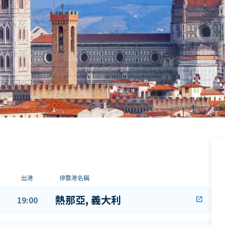
出港
停靠港名稱
熱那亞, 義大利
19:00
open_in_new