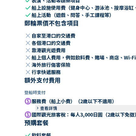
check
表演、活動等娛樂項目
check
船上設施使用費（健身中心、游泳池、按摩浴缸
check
船上活動（遊戲、問答、手工課程等）
郵輪票價不包含項目
close
自家至港口的交通費
close
各個港口的交通費
close
靠港觀光遊費用
close
船上個人費用，例如飲料費、賭場、商店、Wi-Fi
close
海外旅行傷害保險
close
行李快遞服務
額外支付費用
登船時支付
paid
服務費（船上小費）（2歲以下不適用）
keyboard_arrow_right
查看詳情
paid
國際觀光旅客稅：每人3,000日圓（2歲以下免徵
預購套餐
check
飲料套餐