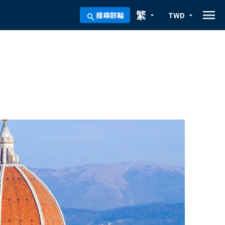
menu
繁
搜尋郵輪
TWD
arrow_drop_down
arrow_drop_down
search