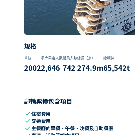
規格
首航
最大乘客人數
船員人數
總長（米）
總噸位
2002
2,646
742
274.9
m
65,542
t
郵輪票價包含項目
check
住宿費用
check
交通費用
check
主餐廳的早餐、午餐、晚餐及自助餐廳