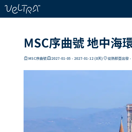
ading...
入
…
MSC序曲號 地中海
directions_boat
card_travel
location_on
MSC序曲號
2027-01-05
-
2027-01-12
(
8天
)
從熱那亞出發 -