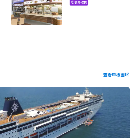
額外收費
paid
查看甲板圖
ungroup