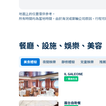
地圖上的位置僅供參考。
所有時間均為當地時間。由於海況或郵輪公司原因，行程可
餐廳、設施、娛樂、美容
美食體驗
夜間娛樂
靜修體驗
兒童娛樂
推薦
IL GALEONE
價格包含
check
露台自助餐