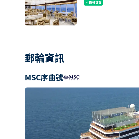
價格包含
check
郵輪資訊
MSC序曲號