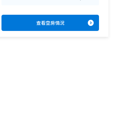
expand_circle_right
查看空房情況