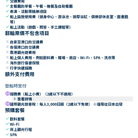
check
交通費用
check
主餐廳的早餐、午餐、晚餐及自助餐廳
check
表演、活動等娛樂項目
check
船上設施使用費（健身中心、游泳池、按摩浴缸、俱樂部休息室、圖書館
等）
check
船上活動（遊戲、問答、手工課程等）
郵輪票價不包含項目
close
自家至港口的交通費
close
各個港口的交通費
close
靠港觀光遊費用
close
船上個人費用，例如飲料費、賭場、商店、Wi-Fi、SPA、洗衣等
close
海外旅行傷害保險
close
行李快遞服務
額外支付費用
登船時支付
paid
服務費（船上小費）（2歲以下不適用）
keyboard_arrow_right
查看詳情
paid
國際觀光旅客稅：每人3,000日圓（2歲以下免徵） ※僅限從日本出發
預購套餐
check
飲料套餐
check
Wi-Fi
check
岸上觀光行程
check
SPA