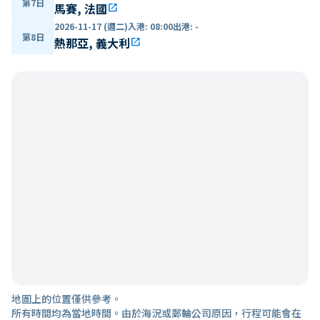
第7日
馬賽, 法國
open_in_new
2026-11-17 (週二)
入港
:
08:00
出港
:
-
第8日
熱那亞, 義大利
open_in_new
地圖上的位置僅供參考。
所有時間均為當地時間。由於海況或郵輪公司原因，行程可能會在