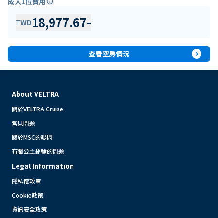
成人1位費用
info
18,977.67
-
TWD
expand_circle_right
查看空房情況
About VELTRA
關於VELTRA Cruise
常見問題
關於MSC的疑問
有關公主郵輪的問題
Legal Information
隱私權政策
Cookie政策
資訊安全政策