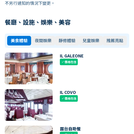
不另行通知的情況下變更。
餐廳、設施、娛樂、美容
美食體驗
夜間娛樂
靜修體驗
兒童娛樂
推薦亮點
IL GALEONE
價格包含
check
IL COVO
價格包含
check
露台自助餐