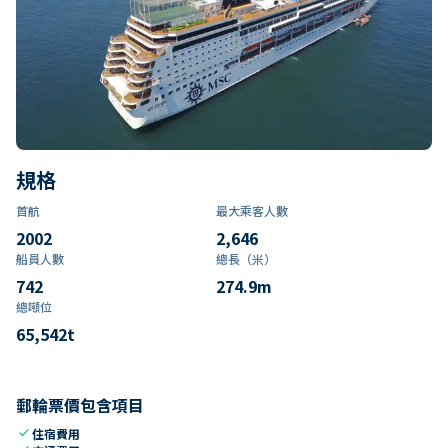
規格
首航
最大乘客人數
2002
2,646
船員人數
總長（米）
742
274.9
m
總噸位
65,542
t
郵輪票價包含項目
check
住宿費用