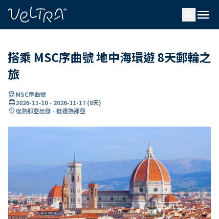
ading...
入
menu
…
search
搭乘 MSC序曲號 地中海環遊 8天郵輪之
旅
directions_boat
MSC序曲號
card_travel
2026-11-10
-
2026-11-17
(
8天
)
location_on
從熱那亞出發 - 抵達熱那亞