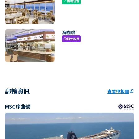
價格包含
check
海咖啡
額外收費
paid
郵輪資訊
查看甲板圖
ungroup
MSC序曲號