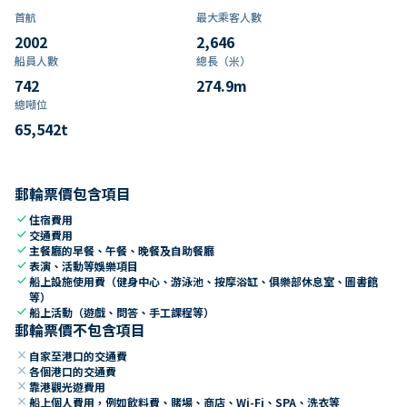
首航
最大乘客人數
2002
2,646
船員人數
總長（米）
742
274.9
m
總噸位
65,542
t
郵輪票價包含項目
check
住宿費用
check
交通費用
check
主餐廳的早餐、午餐、晚餐及自助餐廳
check
表演、活動等娛樂項目
check
船上設施使用費（健身中心、游泳池、按摩浴缸、俱樂部休息室、圖書館
等）
check
船上活動（遊戲、問答、手工課程等）
郵輪票價不包含項目
close
自家至港口的交通費
close
各個港口的交通費
close
靠港觀光遊費用
close
船上個人費用，例如飲料費、賭場、商店、Wi-Fi、SPA、洗衣等