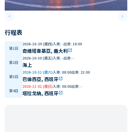
keyboard_arrow_left
keyboard_arrow_right
Previous slide
Next 
行程表
2026-10-29 (週四)
入港
:
-
出港
:
18:00
第1日
奇維塔韋基亞, 義大利
open_in_new
2026-10-30 (週五)
入港
:
-
出港
:
-
第2日
海上
2026-10-31 (週六)
入港
:
08:00
出港
:
21:00
第3日
巴倫西亞, 西班牙
open_in_new
2026-11-01 (週日)
入港
:
08:00
出港
:
-
第4日
塔拉戈納, 西班牙
open_in_new