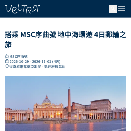
ading...
入
menu
…
search
搭乘 MSC序曲號 地中海環遊 4日郵輪之
旅
directions_boat
MSC序曲號
card_travel
2026-10-29
-
2026-11-01
(
4天
)
location_on
從奇維塔韋基亞出發 - 抵達塔拉戈納