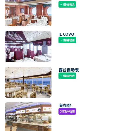
價格包含
check
IL COVO
價格包含
check
露台自助餐
價格包含
check
海咖啡
額外收費
paid