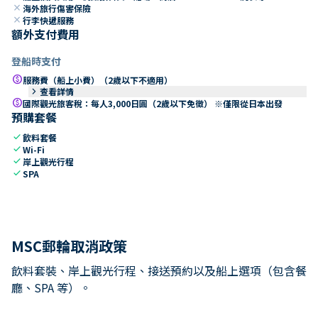
close
海外旅行傷害保險
close
行李快遞服務
額外支付費用
登船時支付
paid
服務費（船上小費）（2歲以下不適用）
keyboard_arrow_right
查看詳情
paid
國際觀光旅客稅：每人3,000日圓（2歲以下免徵） ※僅限從日本出發
預購套餐
check
飲料套餐
check
Wi-Fi
check
岸上觀光行程
check
SPA
MSC郵輪取消政策
飲料套裝、岸上觀光行程、接送預約以及船上選項（包含餐
廳、SPA 等）。