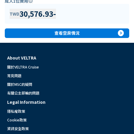
成人1位費用
info
30,576.93
-
TWD
expand_circle_right
查看空房情況
About VELTRA
關於VELTRA Cruise
常見問題
關於MSC的疑問
有關公主郵輪的問題
Legal Information
隱私權政策
Cookie政策
資訊安全政策