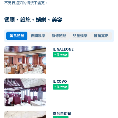
不另行通知的情況下變更。
餐廳、設施、娛樂、美容
美食體驗
夜間娛樂
靜修體驗
兒童娛樂
推薦亮點
IL GALEONE
價格包含
check
IL COVO
價格包含
check
露台自助餐