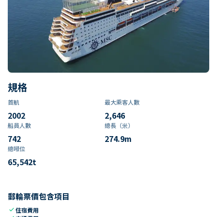
規格
首航
最大乘客人數
2002
2,646
船員人數
總長（米）
742
274.9
m
總噸位
65,542
t
郵輪票價包含項目
check
住宿費用