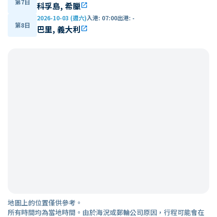
第7日
科孚島, 希臘
open_in_new
2026-10-03 (週六)
入港
:
07:00
出港
:
-
第8日
巴里, 義大利
open_in_new
地圖上的位置僅供參考。
所有時間均為當地時間。由於海況或郵輪公司原因，行程可能會在