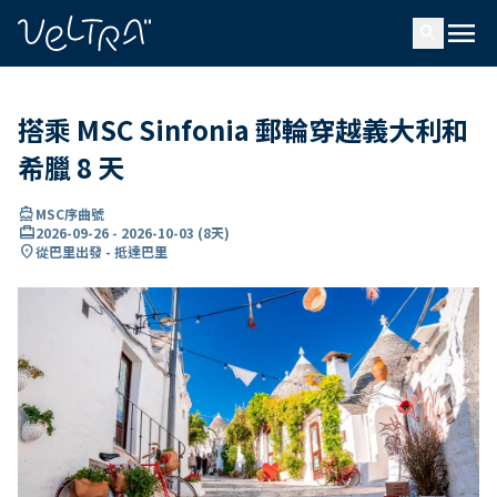
ading...
入
menu
…
search
搭乘 MSC Sinfonia 郵輪穿越義大利和
希臘 8 天
directions_boat
MSC序曲號
card_travel
2026-09-26
-
2026-10-03
(
8天
)
location_on
從巴里出發 - 抵達巴里