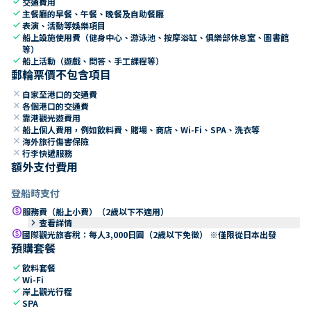
check
交通費用
check
主餐廳的早餐、午餐、晚餐及自助餐廳
check
表演、活動等娛樂項目
check
船上設施使用費（健身中心、游泳池、按摩浴缸、俱樂部休息室、圖書館
等）
check
船上活動（遊戲、問答、手工課程等）
郵輪票價不包含項目
close
自家至港口的交通費
close
各個港口的交通費
close
靠港觀光遊費用
close
船上個人費用，例如飲料費、賭場、商店、Wi-Fi、SPA、洗衣等
close
海外旅行傷害保險
close
行李快遞服務
額外支付費用
登船時支付
paid
服務費（船上小費）（2歲以下不適用）
keyboard_arrow_right
查看詳情
paid
國際觀光旅客稅：每人3,000日圓（2歲以下免徵） ※僅限從日本出發
預購套餐
check
飲料套餐
check
Wi-Fi
check
岸上觀光行程
check
SPA