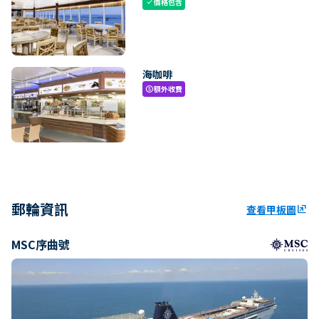
價格包含
check
海咖啡
額外收費
paid
郵輪資訊
查看甲板圖
ungroup
MSC序曲號