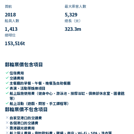
首航
最大乘客人數
2018
5,329
船員人數
總長（米）
1,413
323.3
m
總噸位
153,516
t
郵輪票價包含項目
check
住宿費用
check
交通費用
check
主餐廳的早餐、午餐、晚餐及自助餐廳
check
表演、活動等娛樂項目
check
船上設施使用費（健身中心、游泳池、按摩浴缸、俱樂部休息室、圖書館
等）
check
船上活動（遊戲、問答、手工課程等）
郵輪票價不包含項目
close
自家至港口的交通費
close
各個港口的交通費
close
靠港觀光遊費用
close
船上個人費用，例如飲料費、賭場、商店、Wi-Fi、SPA、洗衣等