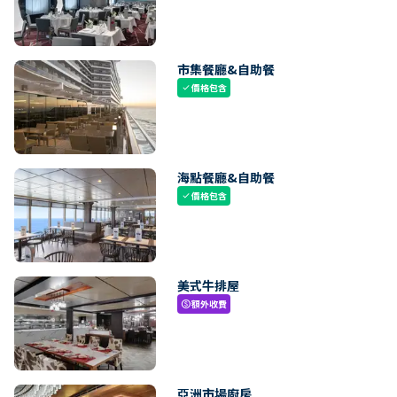
市集餐廳&自助餐
價格包含
check
海點餐廳&自助餐
價格包含
check
美式牛排屋
額外收費
paid
亞洲市場廚房