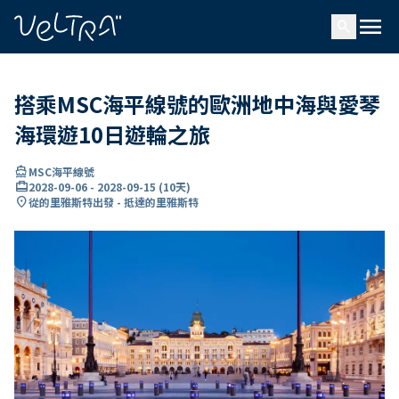
ading...
入
menu
…
search
搭乘MSC海平線號的歐洲地中海與愛琴
海環遊10日遊輪之旅
directions_boat
MSC海平線號
card_travel
2028-09-06
-
2028-09-15
(
10天
)
location_on
從的里雅斯特出發 - 抵達的里雅斯特