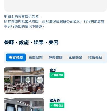
地圖上的位置僅供參考。
所有時間均為當地時間。由於海況或郵輪公司原因，行程可能會在
不另行通知的情況下變更。
餐廳、設施、娛樂、美容
美食體驗
夜間娛樂
靜修體驗
兒童娛樂
推薦亮點
金沙
價格包含
check
銀海豚
價格包含
check