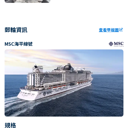
郵輪資訊
查看甲板圖
ungroup
MSC海平線號
規格