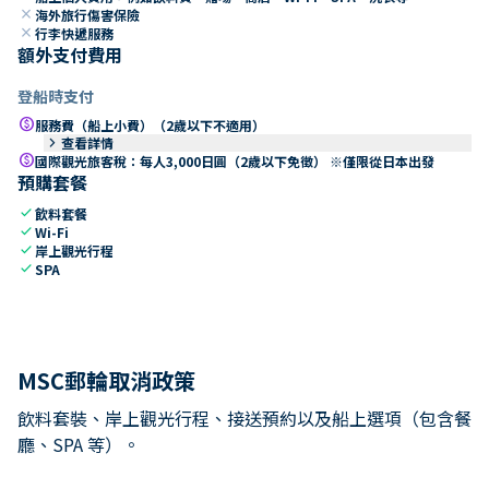
close
海外旅行傷害保險
close
行李快遞服務
額外支付費用
登船時支付
paid
服務費（船上小費）（2歲以下不適用）
keyboard_arrow_right
查看詳情
paid
國際觀光旅客稅：每人3,000日圓（2歲以下免徵） ※僅限從日本出發
預購套餐
check
飲料套餐
check
Wi-Fi
check
岸上觀光行程
check
SPA
MSC郵輪取消政策
飲料套裝、岸上觀光行程、接送預約以及船上選項（包含餐
廳、SPA 等）。