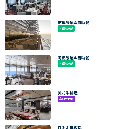
市集餐廳&自助餐
價格包含
check
海點餐廳&自助餐
價格包含
check
美式牛排屋
額外收費
paid
亞洲市場廚房