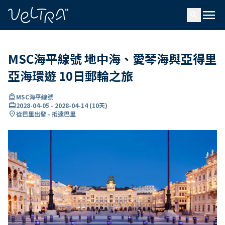
ading...
入
menu
…
search
MSC海平線號 地中海、愛琴海與亞得里
亞海環遊 10日郵輪之旅
directions_boat
MSC海平線號
card_travel
2028-04-05
-
2028-04-14
(
10天
)
location_on
從巴里出發 - 抵達巴里