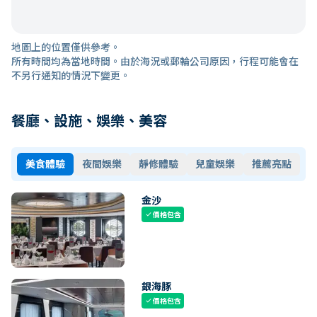
地圖上的位置僅供參考。
所有時間均為當地時間。由於海況或郵輪公司原因，行程可能會在
不另行通知的情況下變更。
餐廳、設施、娛樂、美容
美食體驗
夜間娛樂
靜修體驗
兒童娛樂
推薦亮點
金沙
價格包含
check
銀海豚
價格包含
check