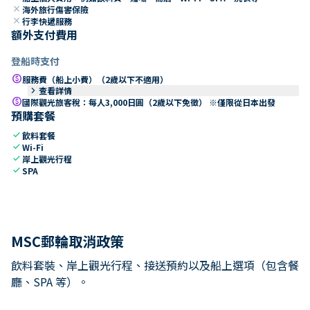
close
海外旅行傷害保險
close
行李快遞服務
額外支付費用
登船時支付
paid
服務費（船上小費）（2歲以下不適用）
keyboard_arrow_right
查看詳情
paid
國際觀光旅客稅：每人3,000日圓（2歲以下免徵） ※僅限從日本出發
預購套餐
check
飲料套餐
check
Wi-Fi
check
岸上觀光行程
check
SPA
MSC郵輪取消政策
飲料套裝、岸上觀光行程、接送預約以及船上選項（包含餐
廳、SPA 等）。