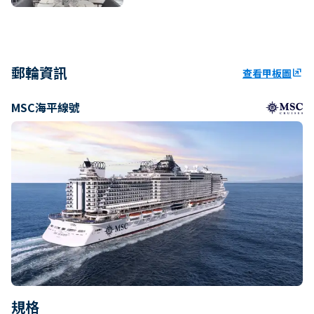
郵輪資訊
查看甲板圖
ungroup
MSC海平線號
規格