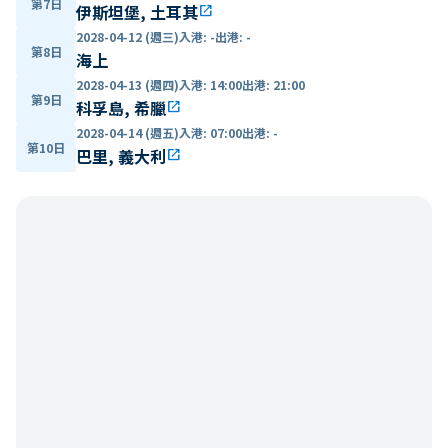
第7日
伊斯坦堡, 土耳其
open_in_new
2028-04-12 (週三)
入港
:
-
出港
:
-
第8日
海上
2028-04-13 (週四)
入港
:
14:00
出港
:
21:00
第9日
科孚島, 希臘
open_in_new
2028-04-14 (週五)
入港
:
07:00
出港
:
-
第10日
巴里, 義大利
open_in_new