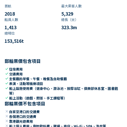
首航
最大乘客人數
2018
5,329
船員人數
總長（米）
1,413
323.3
m
總噸位
153,516
t
郵輪票價包含項目
check
住宿費用
check
交通費用
check
主餐廳的早餐、午餐、晚餐及自助餐廳
check
表演、活動等娛樂項目
check
船上設施使用費（健身中心、游泳池、按摩浴缸、俱樂部休息室、圖書館
等）
check
船上活動（遊戲、問答、手工課程等）
郵輪票價不包含項目
close
自家至港口的交通費
close
各個港口的交通費
close
靠港觀光遊費用
close
船上個人費用，例如飲料費、賭場、商店、Wi-Fi、SPA、洗衣等