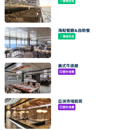
價格包含
check
海點餐廳&自助餐
價格包含
check
美式牛排屋
額外收費
paid
亞洲市場廚房
額外收費
paid