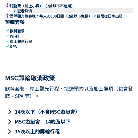
paid
服務費（船上小費）（2歲以下不適用）
keyboard_arrow_right
查看詳情
paid
國際觀光旅客稅：每人3,000日圓（2歲以下免徵） ※僅限從日本出發
預購套餐
check
飲料套餐
check
Wi-Fi
check
岸上觀光行程
check
SPA
MSC郵輪取消政策
飲料套裝、岸上觀光行程、接送預約以及船上選項（包含餐
廳、SPA 等）。
keyboard_arrow_right
14晚以下（不含MSC遊艇會）
keyboard_arrow_right
MSC遊艇會 – 14晚及以下
keyboard_arrow_right
15晚以上的郵輪行程