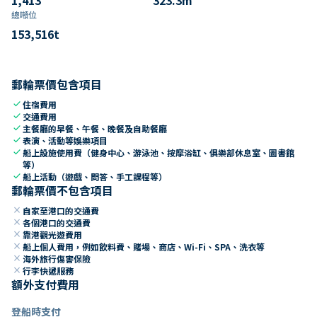
總噸位
153,516
t
郵輪票價包含項目
check
住宿費用
check
交通費用
check
主餐廳的早餐、午餐、晚餐及自助餐廳
check
表演、活動等娛樂項目
check
船上設施使用費（健身中心、游泳池、按摩浴缸、俱樂部休息室、圖書館
等）
check
船上活動（遊戲、問答、手工課程等）
郵輪票價不包含項目
close
自家至港口的交通費
close
各個港口的交通費
close
靠港觀光遊費用
close
船上個人費用，例如飲料費、賭場、商店、Wi-Fi、SPA、洗衣等
close
海外旅行傷害保險
close
行李快遞服務
額外支付費用
登船時支付