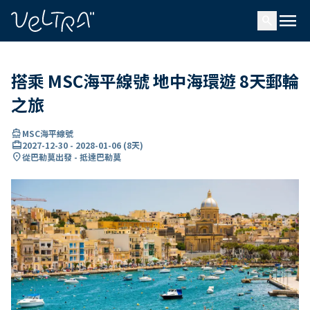
ading...
入
menu
…
search
搭乘 MSC海平線號 地中海環遊 8天郵輪
之旅
directions_boat
MSC海平線號
card_travel
2027-12-30
-
2028-01-06
(
8天
)
location_on
從巴勒莫出發 - 抵達巴勒莫