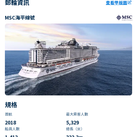
郵輪資訊
查看甲板圖
ungroup
MSC海平線號
規格
首航
最大乘客人數
2018
5,329
船員人數
總長（米）
1,413
323.3
m