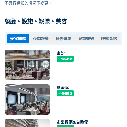
不另行通知的情況下變更。
餐廳、設施、娛樂、美容
美食體驗
夜間娛樂
靜修體驗
兒童娛樂
推薦亮點
金沙
價格包含
check
銀海豚
價格包含
check
市集餐廳&自助餐