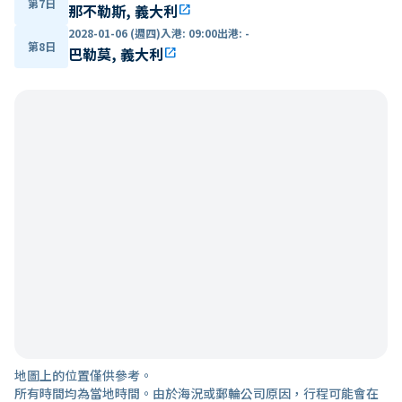
第7日
那不勒斯, 義大利
open_in_new
2028-01-06 (週四)
入港
:
09:00
出港
:
-
第8日
巴勒莫, 義大利
open_in_new
地圖上的位置僅供參考。
所有時間均為當地時間。由於海況或郵輪公司原因，行程可能會在