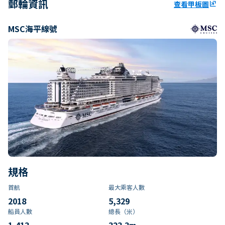
郵輪資訊
查看甲板圖
ungroup
MSC海平線號
規格
首航
最大乘客人數
2018
5,329
船員人數
總長（米）
1,413
323.3
m