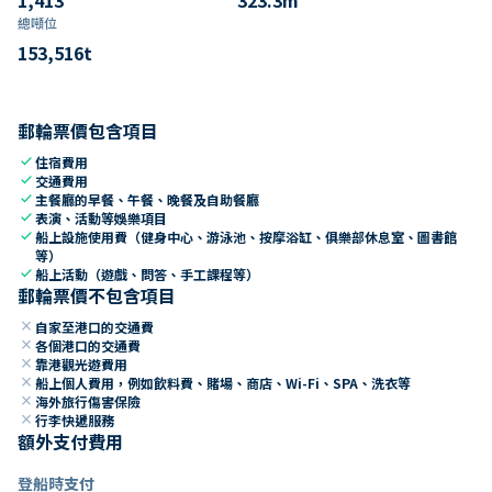
總噸位
153,516
t
郵輪票價包含項目
check
住宿費用
check
交通費用
check
主餐廳的早餐、午餐、晚餐及自助餐廳
check
表演、活動等娛樂項目
check
船上設施使用費（健身中心、游泳池、按摩浴缸、俱樂部休息室、圖書館
等）
check
船上活動（遊戲、問答、手工課程等）
郵輪票價不包含項目
close
自家至港口的交通費
close
各個港口的交通費
close
靠港觀光遊費用
close
船上個人費用，例如飲料費、賭場、商店、Wi-Fi、SPA、洗衣等
close
海外旅行傷害保險
close
行李快遞服務
額外支付費用
登船時支付