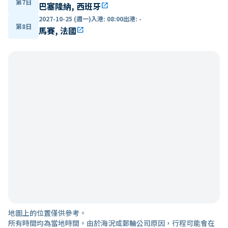
第7日
巴塞隆納, 西班牙
open_in_new
2027-10-25 (週一)
入港
:
08:00
出港
:
-
第8日
馬賽, 法國
open_in_new
地圖上的位置僅供參考。
所有時間均為當地時間。由於海況或郵輪公司原因，行程可能會在