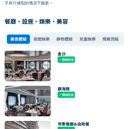
不另行通知的情況下變更。
餐廳、設施、娛樂、美容
美食體驗
夜間娛樂
靜修體驗
兒童娛樂
推薦亮點
金沙
價格包含
check
銀海豚
價格包含
check
市集餐廳&自助餐