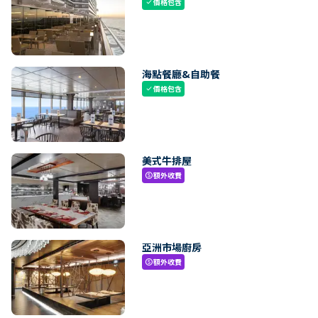
價格包含
check
海點餐廳&自助餐
價格包含
check
美式牛排屋
額外收費
paid
亞洲市場廚房
額外收費
paid