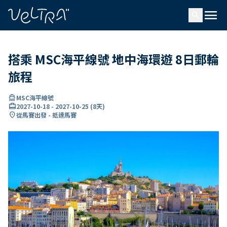
ading...
入
menu
…
search
搭乘 MSC海平線號 地中海環遊 8日郵輪
旅程
directions_boat
MSC海平線號
card_travel
2027-10-18
-
2027-10-25
(
8天
)
location_on
從馬賽出發 - 抵達馬賽