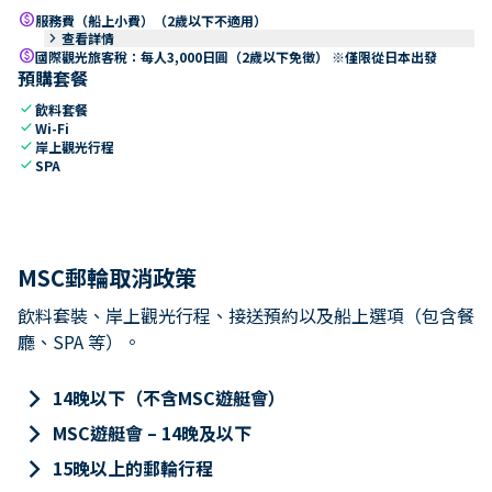
paid
服務費（船上小費）（2歲以下不適用）
keyboard_arrow_right
查看詳情
paid
國際觀光旅客稅：每人3,000日圓（2歲以下免徵） ※僅限從日本出發
預購套餐
check
飲料套餐
check
Wi-Fi
check
岸上觀光行程
check
SPA
MSC郵輪取消政策
飲料套裝、岸上觀光行程、接送預約以及船上選項（包含餐
廳、SPA 等）。
keyboard_arrow_right
14晚以下（不含MSC遊艇會）
keyboard_arrow_right
MSC遊艇會 – 14晚及以下
keyboard_arrow_right
15晚以上的郵輪行程