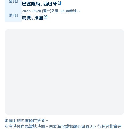
第7日
巴塞隆納, 西班牙
open_in_new
2027-09-20 (週一)
入港
:
08:00
出港
:
-
第8日
馬賽, 法國
open_in_new
地圖上的位置僅供參考。
所有時間均為當地時間。由於海況或郵輪公司原因，行程可能會在