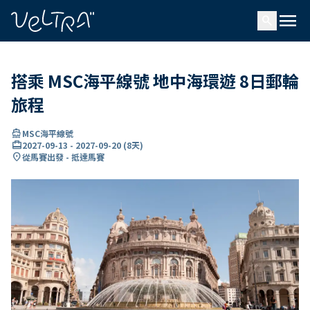
ading...
入
menu
…
search
搭乘 MSC海平線號 地中海環遊 8日郵輪
旅程
directions_boat
MSC海平線號
card_travel
2027-09-13
-
2027-09-20
(
8天
)
location_on
從馬賽出發 - 抵達馬賽