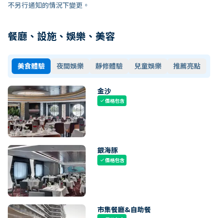
不另行通知的情況下變更。
餐廳、設施、娛樂、美容
美食體驗
夜間娛樂
靜修體驗
兒童娛樂
推薦亮點
金沙
價格包含
check
銀海豚
價格包含
check
市集餐廳&自助餐