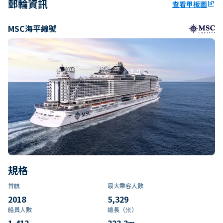
郵輪資訊
查看甲板圖
ungroup
MSC海平線號
規格
首航
最大乘客人數
2018
5,329
船員人數
總長（米）
1,413
323.3
m