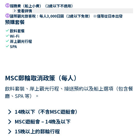
paid
服務費（船上小費）（2歲以下不適用）
keyboard_arrow_right
查看詳情
paid
國際觀光旅客稅：每人3,000日圓（2歲以下免徵） ※僅限從日本出發
預購套餐
check
飲料套餐
check
Wi-Fi
check
岸上觀光行程
check
SPA
MSC郵輪取消政策（每人）
飲料套裝、岸上觀光行程、接送預約以及船上選項（包含餐
廳、SPA 等）。
keyboard_arrow_right
14晚以下（不含MSC遊艇會）
keyboard_arrow_right
MSC遊艇會 – 14晚及以下
keyboard_arrow_right
15晚以上的郵輪行程