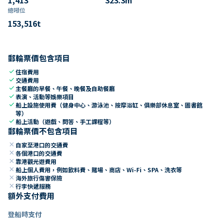
總噸位
153,516
t
郵輪票價包含項目
check
住宿費用
check
交通費用
check
主餐廳的早餐、午餐、晚餐及自助餐廳
check
表演、活動等娛樂項目
check
船上設施使用費（健身中心、游泳池、按摩浴缸、俱樂部休息室、圖書館
等）
check
船上活動（遊戲、問答、手工課程等）
郵輪票價不包含項目
close
自家至港口的交通費
close
各個港口的交通費
close
靠港觀光遊費用
close
船上個人費用，例如飲料費、賭場、商店、Wi-Fi、SPA、洗衣等
close
海外旅行傷害保險
close
行李快遞服務
額外支付費用
登船時支付