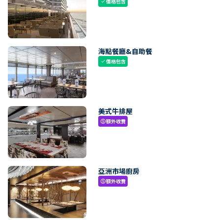
價格包含
check
海點餐廳&自助餐
價格包含
check
美式牛排屋
額外收費
paid
亞洲市場廚房
額外收費
paid