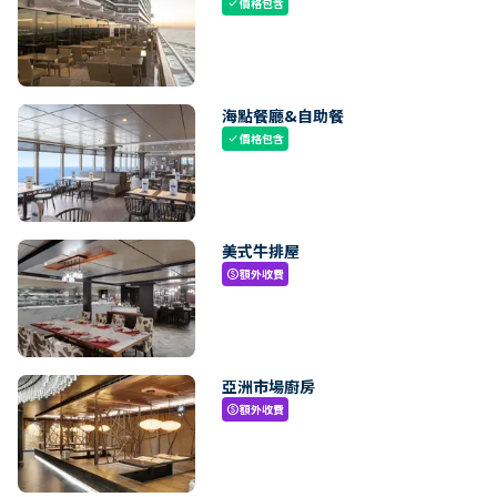
價格包含
check
海點餐廳&自助餐
價格包含
check
美式牛排屋
額外收費
paid
亞洲市場廚房
額外收費
paid