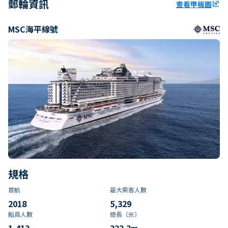
郵輪資訊
查看甲板圖
ungroup
MSC海平線號
規格
首航
最大乘客人數
2018
5,329
船員人數
總長（米）
1,413
323.3
m