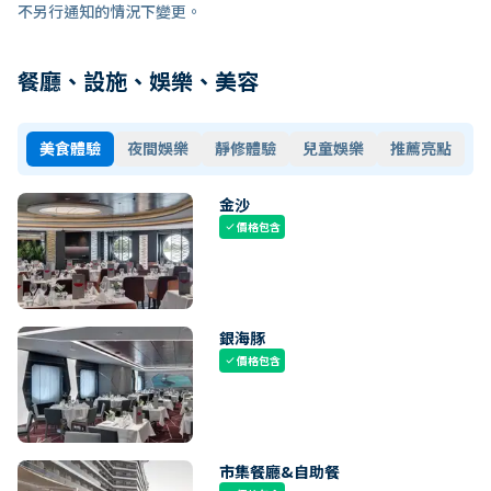
不另行通知的情況下變更。
餐廳、設施、娛樂、美容
美食體驗
夜間娛樂
靜修體驗
兒童娛樂
推薦亮點
金沙
價格包含
check
銀海豚
價格包含
check
市集餐廳&自助餐