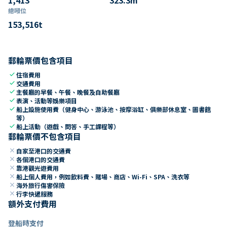
總噸位
153,516
t
郵輪票價包含項目
check
住宿費用
check
交通費用
check
主餐廳的早餐、午餐、晚餐及自助餐廳
check
表演、活動等娛樂項目
check
船上設施使用費（健身中心、游泳池、按摩浴缸、俱樂部休息室、圖書館
等）
check
船上活動（遊戲、問答、手工課程等）
郵輪票價不包含項目
close
自家至港口的交通費
close
各個港口的交通費
close
靠港觀光遊費用
close
船上個人費用，例如飲料費、賭場、商店、Wi-Fi、SPA、洗衣等
close
海外旅行傷害保險
close
行李快遞服務
額外支付費用
登船時支付