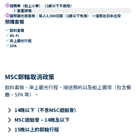
paid
服務費（船上小費）（2歲以下不適用）
keyboard_arrow_right
查看詳情
paid
國際觀光旅客稅：每人3,000日圓（2歲以下免徵） ※僅限從日本出發
預購套餐
check
飲料套餐
check
Wi-Fi
check
岸上觀光行程
check
SPA
MSC郵輪取消政策
飲料套裝、岸上觀光行程、接送預約以及船上選項（包含餐
廳、SPA 等）。
keyboard_arrow_right
14晚以下（不含MSC遊艇會）
keyboard_arrow_right
MSC遊艇會 – 14晚及以下
keyboard_arrow_right
15晚以上的郵輪行程