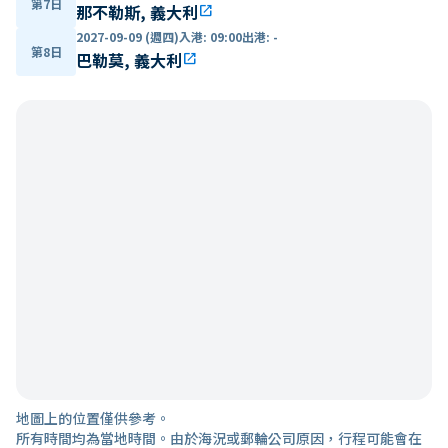
第7日
那不勒斯, 義大利
open_in_new
2027-09-09 (週四)
入港
:
09:00
出港
:
-
第8日
巴勒莫, 義大利
open_in_new
地圖上的位置僅供參考。
所有時間均為當地時間。由於海況或郵輪公司原因，行程可能會在