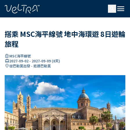
ading...
入
menu
…
search
搭乘 MSC海平線號 地中海環遊 8日遊輪
旅程
directions_boat
MSC海平線號
card_travel
2027-09-02
-
2027-09-09
(
8天
)
location_on
從巴勒莫出發 - 抵達巴勒莫