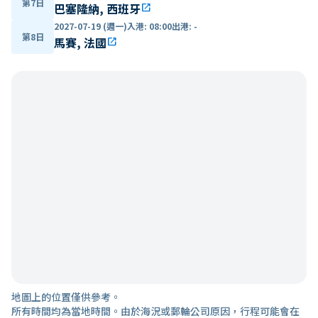
第7日
巴塞隆納, 西班牙
open_in_new
2027-07-19 (週一)
入港
:
08:00
出港
:
-
第8日
馬賽, 法國
open_in_new
地圖上的位置僅供參考。
所有時間均為當地時間。由於海況或郵輪公司原因，行程可能會在