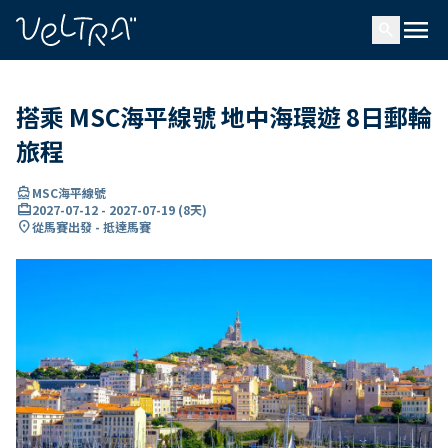
ading...
入
menu
…
search
搭乘 MSC海平線號 地中海環遊 8日郵輪
旅程
directions_boat
MSC海平線號
card_travel
2027-07-12
-
2027-07-19
(
8天
)
location_on
從馬賽出發 - 抵達馬賽