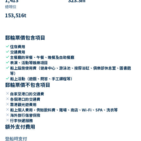
總噸位
153,516
t
郵輪票價包含項目
check
住宿費用
check
交通費用
check
主餐廳的早餐、午餐、晚餐及自助餐廳
check
表演、活動等娛樂項目
check
船上設施使用費（健身中心、游泳池、按摩浴缸、俱樂部休息室、圖書館
等）
check
船上活動（遊戲、問答、手工課程等）
郵輪票價不包含項目
close
自家至港口的交通費
close
各個港口的交通費
close
靠港觀光遊費用
close
船上個人費用，例如飲料費、賭場、商店、Wi-Fi、SPA、洗衣等
close
海外旅行傷害保險
close
行李快遞服務
額外支付費用
登船時支付