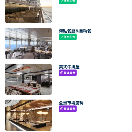
價格包含
check
海點餐廳&自助餐
價格包含
check
美式牛排屋
額外收費
paid
亞洲市場廚房
額外收費
paid