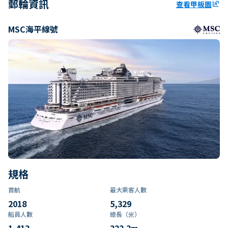
郵輪資訊
查看甲板圖
ungroup
MSC海平線號
規格
首航
最大乘客人數
2018
5,329
船員人數
總長（米）
1,413
323.3
m