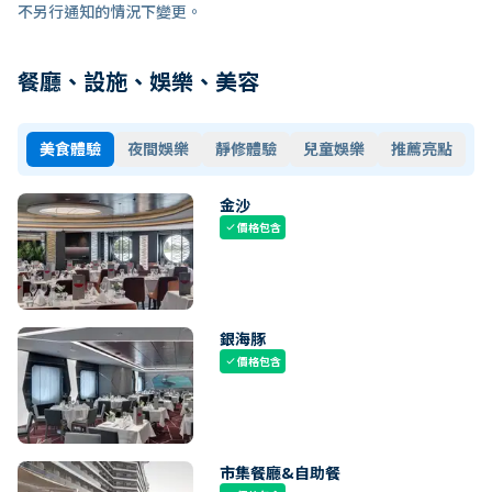
不另行通知的情況下變更。
餐廳、設施、娛樂、美容
美食體驗
夜間娛樂
靜修體驗
兒童娛樂
推薦亮點
金沙
價格包含
check
銀海豚
價格包含
check
市集餐廳&自助餐