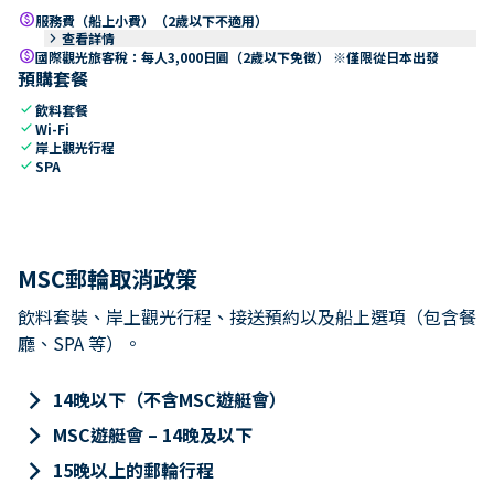
paid
服務費（船上小費）（2歲以下不適用）
keyboard_arrow_right
查看詳情
paid
國際觀光旅客稅：每人3,000日圓（2歲以下免徵） ※僅限從日本出發
預購套餐
check
飲料套餐
check
Wi-Fi
check
岸上觀光行程
check
SPA
MSC郵輪取消政策
飲料套裝、岸上觀光行程、接送預約以及船上選項（包含餐
廳、SPA 等）。
keyboard_arrow_right
14晚以下（不含MSC遊艇會）
keyboard_arrow_right
MSC遊艇會 – 14晚及以下
keyboard_arrow_right
15晚以上的郵輪行程