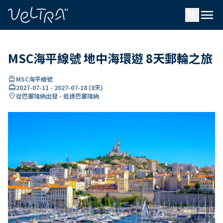
ading...
入
menu
…
search
MSC海平線號 地中海環遊 8天郵輪之旅
directions_boat
MSC海平線號
card_travel
2027-07-11
-
2027-07-18
(
8天
)
location_on
從巴塞隆納出發 - 抵達巴塞隆納