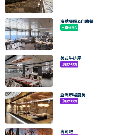
海點餐廳&自助餐
價格包含
check
美式牛排屋
額外收費
paid
亞洲市場廚房
額外收費
paid
壽司吧