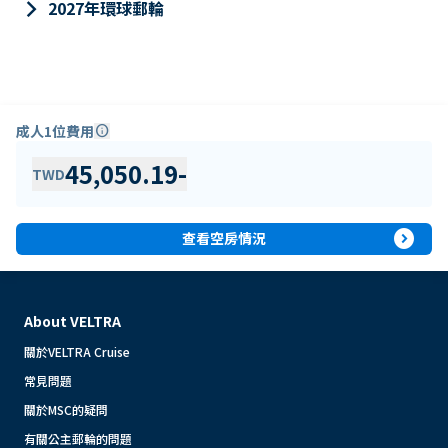
keyboard_arrow_right
2027年環球郵輪
成人1位費用
info
45,050.19
-
TWD
expand_circle_right
查看空房情況
About VELTRA
關於VELTRA Cruise
常見問題
關於MSC的疑問
有關公主郵輪的問題