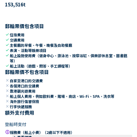
153,516
t
郵輪票價包含項目
check
住宿費用
check
交通費用
check
主餐廳的早餐、午餐、晚餐及自助餐廳
check
表演、活動等娛樂項目
check
船上設施使用費（健身中心、游泳池、按摩浴缸、俱樂部休息室、圖書館
等）
check
船上活動（遊戲、問答、手工課程等）
郵輪票價不包含項目
close
自家至港口的交通費
close
各個港口的交通費
close
靠港觀光遊費用
close
船上個人費用，例如飲料費、賭場、商店、Wi-Fi、SPA、洗衣等
close
海外旅行傷害保險
close
行李快遞服務
額外支付費用
登船時支付
paid
服務費（船上小費）（2歲以下不適用）