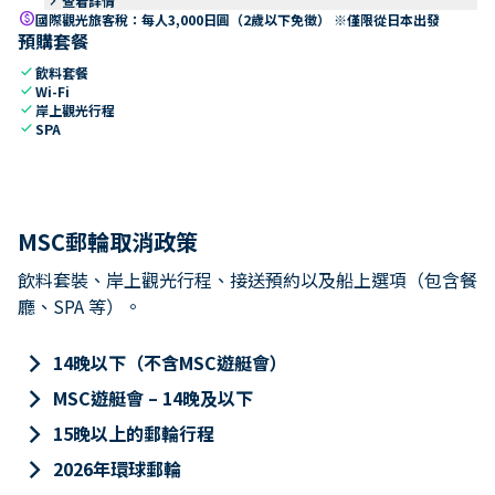
keyboard_arrow_right
查看詳情
paid
國際觀光旅客稅：每人3,000日圓（2歲以下免徵） ※僅限從日本出發
預購套餐
check
飲料套餐
check
Wi-Fi
check
岸上觀光行程
check
SPA
MSC郵輪取消政策
飲料套裝、岸上觀光行程、接送預約以及船上選項（包含餐
廳、SPA 等）。
keyboard_arrow_right
14晚以下（不含MSC遊艇會）
keyboard_arrow_right
MSC遊艇會 – 14晚及以下
keyboard_arrow_right
15晚以上的郵輪行程
keyboard_arrow_right
2026年環球郵輪