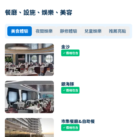
餐廳、設施、娛樂、美容
美食體驗
夜間娛樂
靜修體驗
兒童娛樂
推薦亮點
金沙
價格包含
check
銀海豚
價格包含
check
市集餐廳&自助餐
價格包含
check