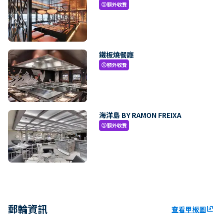
額外收費
paid
鐵板燒餐廳
額外收費
paid
海洋島 BY RAMON FREIXA
額外收費
paid
郵輪資訊
查看甲板圖
ungroup