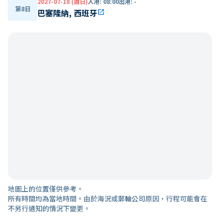
2027-07-18 (週日)
入港
:
08:00
出港
:
-
第8日
巴塞隆納, 西班牙
open_in_new
地圖上的位置僅供參考。
所有時間均為當地時間。由於海況或郵輪公司原因，行程可能會在
不另行通知的情況下變更。