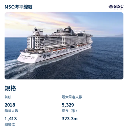
MSC海平線號
規格
首航
最大乘客人數
2018
5,329
船員人數
總長（米）
1,413
323.3
m
總噸位