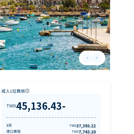
keyboard_arrow_left
keyboard_arrow_right
Previous slide
Next slide
成人1位費用
info
45,136.43
-
TWD
8天
37,393.22
TWD
港口費用
7,743.20
TWD