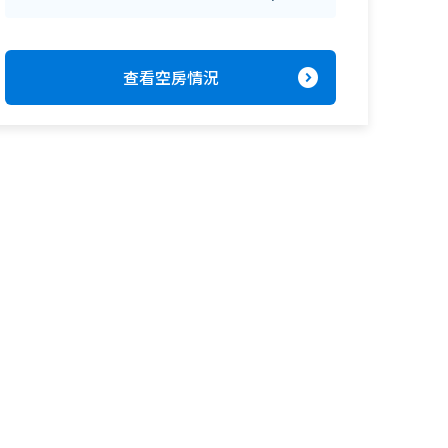
expand_circle_right
查看空房情況