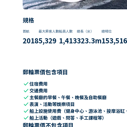
規格
首航
最大乘客人數
船員人數
總長（米）
總噸位
2018
5,329
1,413
323.3
m
153,51
郵輪票價包含項目
check
住宿費用
check
交通費用
check
主餐廳的早餐、午餐、晚餐及自助餐廳
check
表演、活動等娛樂項目
check
船上設施使用費（健身中心、游泳池、按摩浴缸
check
船上活動（遊戲、問答、手工課程等）
郵輪票價不包含項目