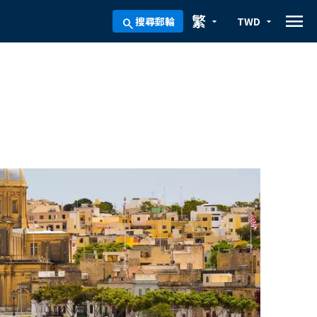
menu
繁
搜尋郵輪
TWD
arrow_drop_down
arrow_drop_down
search