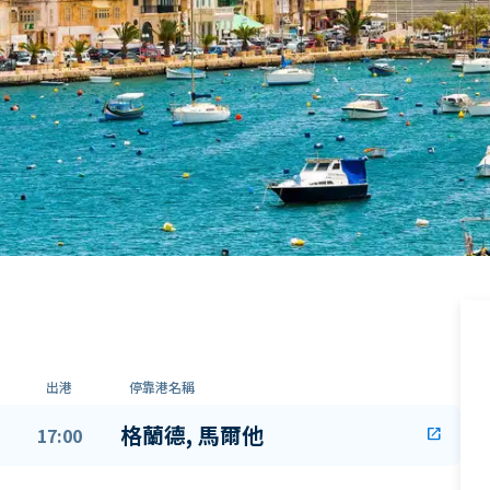
出港
停靠港名稱
格蘭德, 馬爾他
17:00
open_in_new