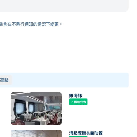
能會在不另行通知的情況下變更。
亮點
銀海豚
價格包含
check
海點餐廳&自助餐