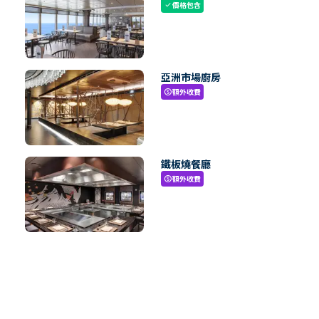
價格包含
check
亞洲市場廚房
額外收費
paid
鐵板燒餐廳
額外收費
paid