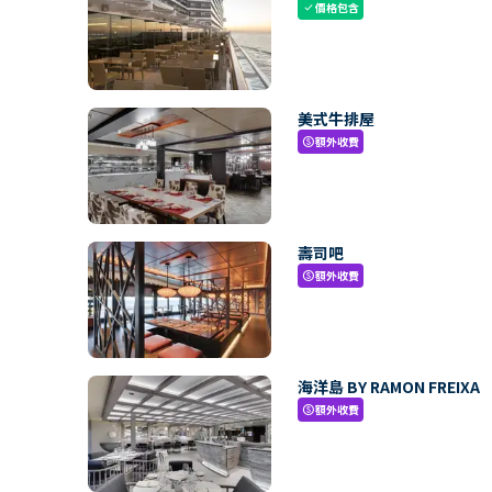
價格包含
check
美式牛排屋
額外收費
paid
壽司吧
額外收費
paid
海洋島 BY RAMON FREIXA
額外收費
paid