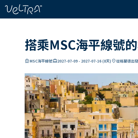
ading...
入
…
搭乘MSC海平線號
directions_boat
card_travel
location_on
MSC海平線號
2027-07-09
-
2027-07-16
(
8天
)
從格蘭德出發