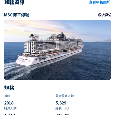
郵輪資訊
查看甲板圖
ungroup
MSC海平線號
規格
首航
最大乘客人數
2018
5,329
船員人數
總長（米）
1,413
323.3
m