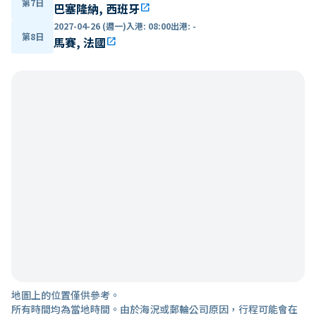
第7日
巴塞隆納, 西班牙
open_in_new
2027-04-26 (週一)
入港
:
08:00
出港
:
-
第8日
馬賽, 法國
open_in_new
地圖上的位置僅供參考。
所有時間均為當地時間。由於海況或郵輪公司原因，行程可能會在