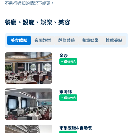
不另行通知的情況下變更。
餐廳、設施、娛樂、美容
美食體驗
夜間娛樂
靜修體驗
兒童娛樂
推薦亮點
金沙
價格包含
check
銀海豚
價格包含
check
市集餐廳&自助餐