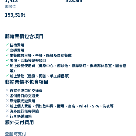
總噸位
153,516
t
郵輪票價包含項目
check
住宿費用
check
交通費用
check
主餐廳的早餐、午餐、晚餐及自助餐廳
check
表演、活動等娛樂項目
check
船上設施使用費（健身中心、游泳池、按摩浴缸、俱樂部休息室、圖書館
等）
check
船上活動（遊戲、問答、手工課程等）
郵輪票價不包含項目
close
自家至港口的交通費
close
各個港口的交通費
close
靠港觀光遊費用
close
船上個人費用，例如飲料費、賭場、商店、Wi-Fi、SPA、洗衣等
close
海外旅行傷害保險
close
行李快遞服務
額外支付費用
登船時支付