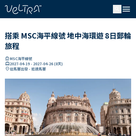
ading...
入
menu
…
search
搭乘 MSC海平線號 地中海環遊 8日郵輪
旅程
directions_boat
MSC海平線號
card_travel
2027-04-19
-
2027-04-26
(
8天
)
location_on
從馬賽出發 - 抵達馬賽