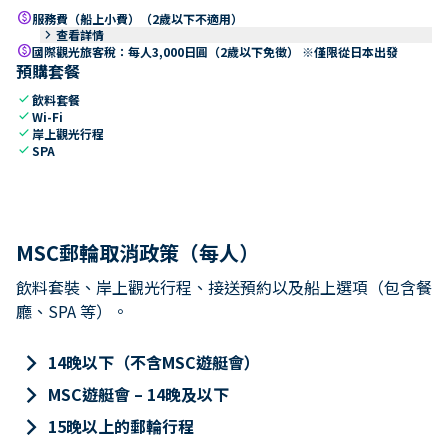
paid
服務費（船上小費）（2歲以下不適用）
keyboard_arrow_right
查看詳情
paid
國際觀光旅客稅：每人3,000日圓（2歲以下免徵） ※僅限從日本出發
預購套餐
check
飲料套餐
check
Wi-Fi
check
岸上觀光行程
check
SPA
MSC郵輪取消政策（每人）
飲料套裝、岸上觀光行程、接送預約以及船上選項（包含餐
廳、SPA 等）。
keyboard_arrow_right
14晚以下（不含MSC遊艇會）
keyboard_arrow_right
MSC遊艇會 – 14晚及以下
keyboard_arrow_right
15晚以上的郵輪行程