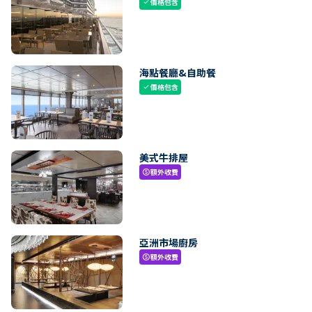
價格包含
check
海點餐廳&自助餐
價格包含
check
美式牛排屋
額外收費
paid
亞洲市場廚房
額外收費
paid