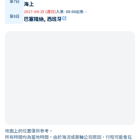
第7日
海上
2027-04-25 (週日)
入港
:
08:00
出港
:
-
第8日
巴塞隆納, 西班牙
open_in_new
地圖上的位置僅供參考。
所有時間均為當地時間。由於海況或郵輪公司原因，行程可能會在