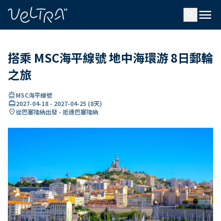
ading...
入
menu
…
search
搭乘 MSC海平線號 地中海環游 8日郵輪
之旅
directions_boat
MSC海平線號
card_travel
2027-04-18
-
2027-04-25
(
8天
)
location_on
從巴塞隆納出發 - 抵達巴塞隆納