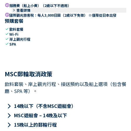
paid
服務費（船上小費）（2歲以下不適用）
keyboard_arrow_right
查看詳情
paid
國際觀光旅客稅：每人3,000日圓（2歲以下免徵） ※僅限從日本出發
預購套餐
check
飲料套餐
check
Wi-Fi
check
岸上觀光行程
check
SPA
MSC郵輪取消政策
飲料套裝、岸上觀光行程、接送預約以及船上選項（包含餐
廳、SPA 等）。
keyboard_arrow_right
14晚以下（不含MSC遊艇會）
keyboard_arrow_right
MSC遊艇會 – 14晚及以下
keyboard_arrow_right
15晚以上的郵輪行程