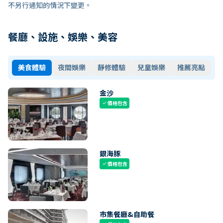
不另行通知的情況下變更。
餐廳、設施、娛樂、美容
美食體驗
夜間娛樂
靜修體驗
兒童娛樂
推薦亮點
金沙
價格包含
check
銀海豚
價格包含
check
市集餐廳&自助餐