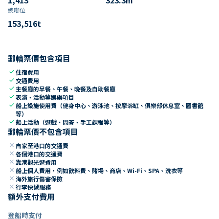
總噸位
153,516
t
郵輪票價包含項目
check
住宿費用
check
交通費用
check
主餐廳的早餐、午餐、晚餐及自助餐廳
check
表演、活動等娛樂項目
check
船上設施使用費（健身中心、游泳池、按摩浴缸、俱樂部休息室、圖書館
等）
check
船上活動（遊戲、問答、手工課程等）
郵輪票價不包含項目
close
自家至港口的交通費
close
各個港口的交通費
close
靠港觀光遊費用
close
船上個人費用，例如飲料費、賭場、商店、Wi-Fi、SPA、洗衣等
close
海外旅行傷害保險
close
行李快遞服務
額外支付費用
登船時支付