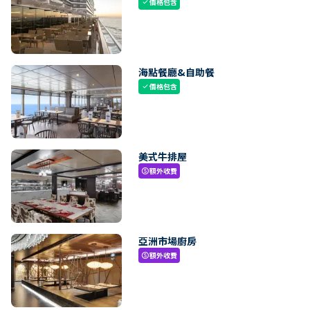
價格包含
check
海點餐廳&自助餐
價格包含
check
美式牛排屋
額外收費
paid
亞洲市場廚房
額外收費
paid