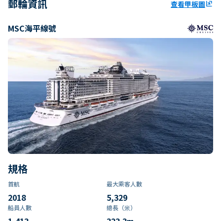
郵輪資訊
查看甲板圖
ungroup
MSC海平線號
規格
首航
最大乘客人數
2018
5,329
船員人數
總長（米）
1,413
323.3
m