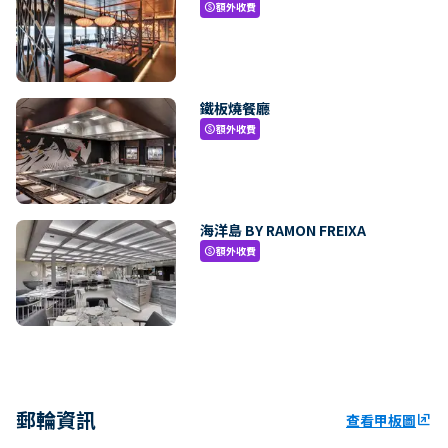
額外收費
paid
鐵板燒餐廳
額外收費
paid
海洋島 BY RAMON FREIXA
額外收費
paid
郵輪資訊
查看甲板圖
ungroup