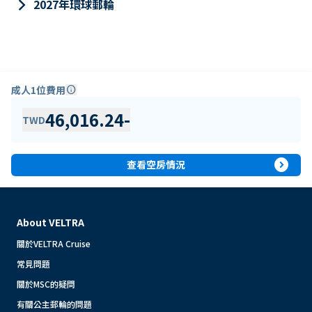
keyboard_arrow_right
2027年環球郵輪
成人1位費用
info
46,016.24
-
TWD
expand_circle_right
查看空房情況
About VELTRA
關於VELTRA Cruise
常見問題
關於MSC的疑問
有關公主郵輪的問題