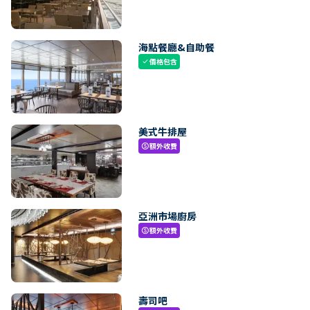
海點餐廳&自助餐
價格包含
check
美式牛排屋
額外收費
paid
亞洲市場廚房
額外收費
paid
壽司吧