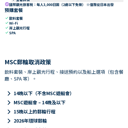
paid
國際觀光旅客稅：每人3,000日圓（2歲以下免徵） ※僅限從日本出發
預購套餐
check
飲料套餐
check
Wi-Fi
check
岸上觀光行程
check
SPA
MSC郵輪取消政策
飲料套裝、岸上觀光行程、接送預約以及船上選項（包含餐
廳、SPA 等）。
keyboard_arrow_right
14晚以下（不含MSC遊艇會）
keyboard_arrow_right
MSC遊艇會 – 14晚及以下
keyboard_arrow_right
15晚以上的郵輪行程
keyboard_arrow_right
2026年環球郵輪