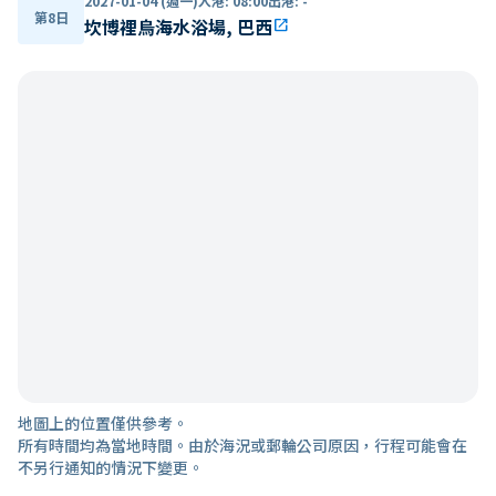
2027-01-04 (週一)
入港
:
08:00
出港
:
-
第8日
坎博裡烏海水浴場, 巴西
open_in_new
地圖上的位置僅供參考。
所有時間均為當地時間。由於海況或郵輪公司原因，行程可能會在
不另行通知的情況下變更。