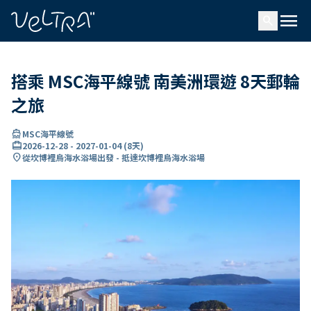
ading...
入
menu
…
search
搭乘 MSC海平線號 南美洲環遊 8天郵輪
之旅
directions_boat
MSC海平線號
card_travel
2026-12-28
-
2027-01-04
(
8天
)
location_on
從坎博裡烏海水浴場出發 - 抵達坎博裡烏海水浴場