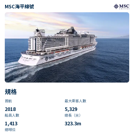
MSC海平線號
規格
首航
最大乘客人數
2018
5,329
船員人數
總長（米）
1,413
323.3
m
總噸位