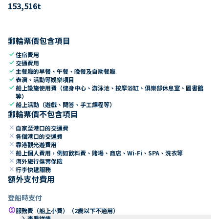
153,516
t
郵輪票價包含項目
check
住宿費用
check
交通費用
check
主餐廳的早餐、午餐、晚餐及自助餐廳
check
表演、活動等娛樂項目
check
船上設施使用費（健身中心、游泳池、按摩浴缸、俱樂部休息室、圖書館
等）
check
船上活動（遊戲、問答、手工課程等）
郵輪票價不包含項目
close
自家至港口的交通費
close
各個港口的交通費
close
靠港觀光遊費用
close
船上個人費用，例如飲料費、賭場、商店、Wi-Fi、SPA、洗衣等
close
海外旅行傷害保險
close
行李快遞服務
額外支付費用
登船時支付
paid
服務費（船上小費）（2歲以下不適用）
keyboard_arrow_right
查看詳情