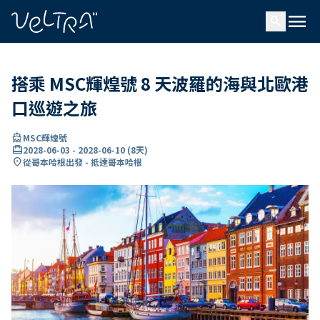
ading...
入
menu
…
search
搭乘 MSC輝煌號 8 天波羅的海與北歐港
口巡遊之旅
directions_boat
MSC輝煌號
card_travel
2028-06-03
-
2028-06-10
(
8天
)
location_on
從哥本哈根出發 - 抵達哥本哈根