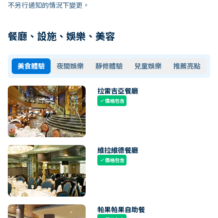
不另行通知的情況下變更。
餐廳、設施、娛樂、美容
美食體驗
夜間娛樂
靜修體驗
兒童娛樂
推薦亮點
拉雷吉亞餐廳
價格包含
check
維拉維德餐廳
價格包含
check
帕果帕果自助餐