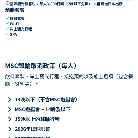
paid
國際觀光旅客稅：每人3,000日圓（2歲以下免徵） ※僅限從日本出發
預購套餐
check
飲料套餐
check
Wi-Fi
check
岸上觀光行程
check
SPA
MSC郵輪取消政策（每人）
飲料套裝、岸上觀光行程、接送預約以及船上選項（包含餐
廳、SPA 等）。
keyboard_arrow_right
14晚以下（不含MSC遊艇會）
keyboard_arrow_right
MSC遊艇會 – 14晚及以下
keyboard_arrow_right
15晚以上的郵輪行程
keyboard_arrow_right
2026年環球郵輪