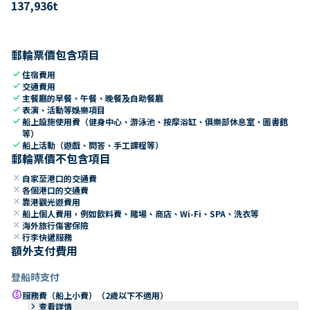
137,936
t
郵輪票價包含項目
check
住宿費用
check
交通費用
check
主餐廳的早餐、午餐、晚餐及自助餐廳
check
表演、活動等娛樂項目
check
船上設施使用費（健身中心、游泳池、按摩浴缸、俱樂部休息室、圖書館
等）
check
船上活動（遊戲、問答、手工課程等）
郵輪票價不包含項目
close
自家至港口的交通費
close
各個港口的交通費
close
靠港觀光遊費用
close
船上個人費用，例如飲料費、賭場、商店、Wi-Fi、SPA、洗衣等
close
海外旅行傷害保險
close
行李快遞服務
額外支付費用
登船時支付
paid
服務費（船上小費）（2歲以下不適用）
keyboard_arrow_right
查看詳情