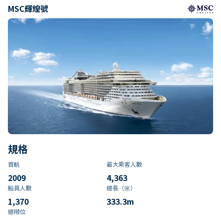
MSC輝煌號
規格
首航
最大乘客人數
2009
4,363
船員人數
總長（米）
1,370
333.3
m
總噸位