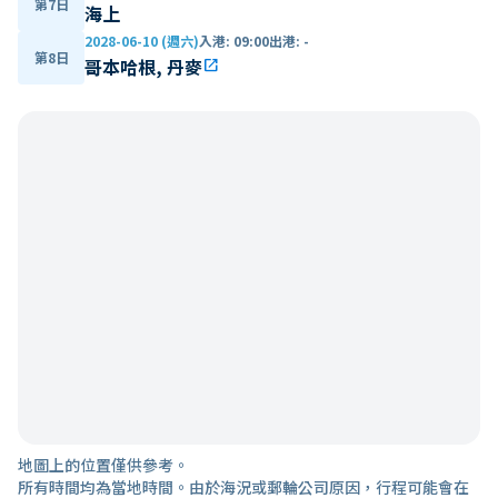
第7日
海上
2028-06-10 (週六)
入港
:
09:00
出港
:
-
第8日
哥本哈根, 丹麥
open_in_new
地圖上的位置僅供參考。
所有時間均為當地時間。由於海況或郵輪公司原因，行程可能會在