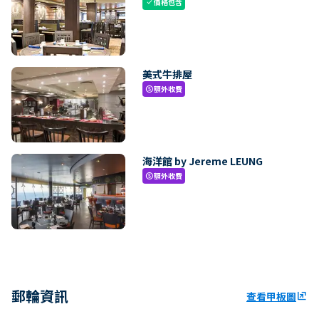
價格包含
check
美式牛排屋
額外收費
paid
海洋館 by Jereme LEUNG
額外收費
paid
郵輪資訊
查看甲板圖
ungroup