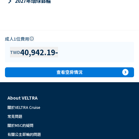
keyboard_arrow_right
2027年環球郵輪
成人1位費用
info
40,942.19
-
TWD
expand_circle_right
查看空房情況
About VELTRA
關於VELTRA Cruise
常見問題
關於MSC的疑問
有關公主郵輪的問題