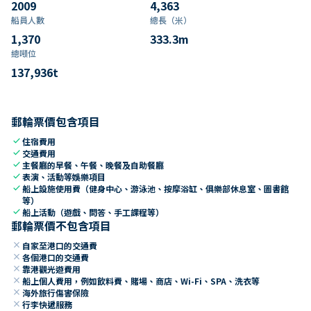
2009
4,363
船員人數
總長（米）
1,370
333.3
m
總噸位
137,936
t
郵輪票價包含項目
check
住宿費用
check
交通費用
check
主餐廳的早餐、午餐、晚餐及自助餐廳
check
表演、活動等娛樂項目
check
船上設施使用費（健身中心、游泳池、按摩浴缸、俱樂部休息室、圖書館
等）
check
船上活動（遊戲、問答、手工課程等）
郵輪票價不包含項目
close
自家至港口的交通費
close
各個港口的交通費
close
靠港觀光遊費用
close
船上個人費用，例如飲料費、賭場、商店、Wi-Fi、SPA、洗衣等
close
海外旅行傷害保險
close
行李快遞服務