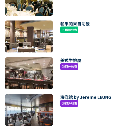
帕果帕果自助餐
價格包含
check
美式牛排屋
額外收費
paid
海洋館 by Jereme LEUNG
額外收費
paid