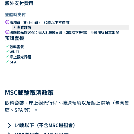
額外支付費用
登船時支付
paid
服務費（船上小費）（2歲以下不適用）
keyboard_arrow_right
查看詳情
paid
國際觀光旅客稅：每人3,000日圓（2歲以下免徵） ※僅限從日本出發
預購套餐
check
飲料套餐
check
Wi-Fi
check
岸上觀光行程
check
SPA
MSC郵輪取消政策
飲料套裝、岸上觀光行程、接送預約以及船上選項（包含餐
廳、SPA 等）。
keyboard_arrow_right
14晚以下（不含MSC遊艇會）