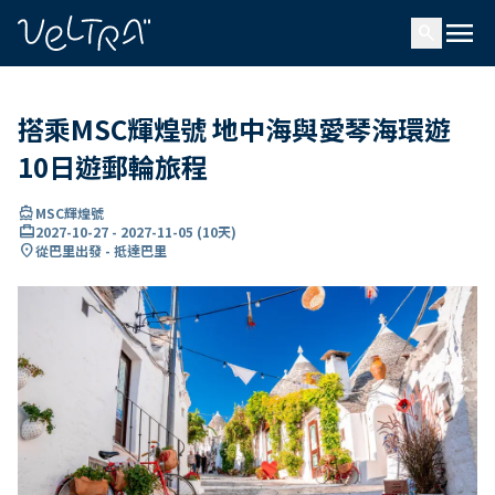
ading...
入
menu
…
search
搭乘MSC輝煌號 地中海與愛琴海環遊
10日遊郵輪旅程
directions_boat
MSC輝煌號
card_travel
2027-10-27
-
2027-11-05
(
10天
)
location_on
從巴里出發 - 抵達巴里