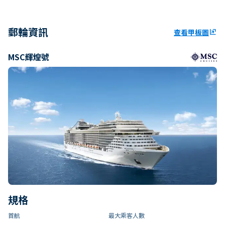
郵輪資訊
查看甲板圖
ungroup
MSC輝煌號
規格
首航
最大乘客人數