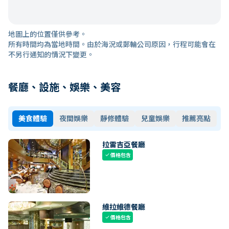
地圖上的位置僅供參考。
所有時間均為當地時間。由於海況或郵輪公司原因，行程可能會在
不另行通知的情況下變更。
餐廳、設施、娛樂、美容
美食體驗
夜間娛樂
靜修體驗
兒童娛樂
推薦亮點
拉雷吉亞餐廳
價格包含
check
維拉維德餐廳
價格包含
check