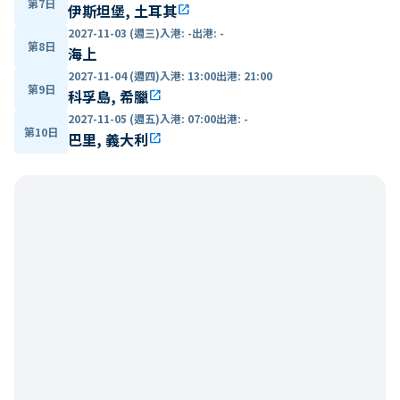
第7日
伊斯坦堡, 土耳其
open_in_new
2027-11-03 (週三)
入港
:
-
出港
:
-
第8日
海上
2027-11-04 (週四)
入港
:
13:00
出港
:
21:00
第9日
科孚島, 希臘
open_in_new
2027-11-05 (週五)
入港
:
07:00
出港
:
-
第10日
巴里, 義大利
open_in_new