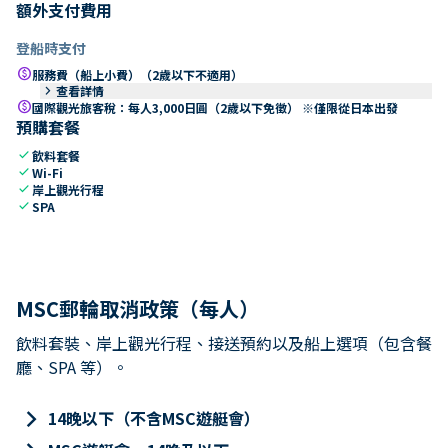
額外支付費用
登船時支付
paid
服務費（船上小費）（2歲以下不適用）
keyboard_arrow_right
查看詳情
paid
國際觀光旅客稅：每人3,000日圓（2歲以下免徵） ※僅限從日本出發
預購套餐
check
飲料套餐
check
Wi-Fi
check
岸上觀光行程
check
SPA
MSC郵輪取消政策（每人）
飲料套裝、岸上觀光行程、接送預約以及船上選項（包含餐
廳、SPA 等）。
keyboard_arrow_right
14晚以下（不含MSC遊艇會）