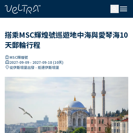
ading...
入
menu
…
search
搭乘MSC輝煌號巡遊地中海與愛琴海10
天郵輪行程
directions_boat
MSC輝煌號
card_travel
2027-09-09
-
2027-09-18
(
10天
)
location_on
從伊斯坦堡出發 - 抵達伊斯坦堡