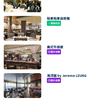
帕果帕果自助餐
價格包含
check
美式牛排屋
額外收費
paid
海洋館 by Jereme LEUNG
額外收費
paid