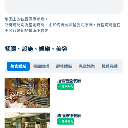
地圖上的位置僅供參考。
所有時間均為當地時間。由於海況或郵輪公司原因，行程可能會在
不另行通知的情況下變更。
餐廳、設施、娛樂、美容
美食體驗
夜間娛樂
靜修體驗
兒童娛樂
推薦亮點
拉雷吉亞餐廳
價格包含
check
維拉維德餐廳
價格包含
check