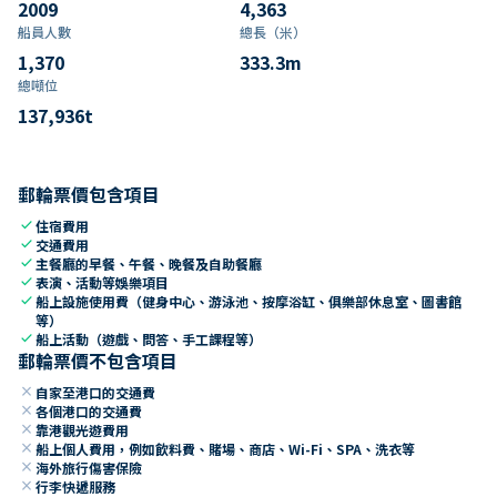
2009
4,363
船員人數
總長（米）
1,370
333.3
m
總噸位
137,936
t
郵輪票價包含項目
check
住宿費用
check
交通費用
check
主餐廳的早餐、午餐、晚餐及自助餐廳
check
表演、活動等娛樂項目
check
船上設施使用費（健身中心、游泳池、按摩浴缸、俱樂部休息室、圖書館
等）
check
船上活動（遊戲、問答、手工課程等）
郵輪票價不包含項目
close
自家至港口的交通費
close
各個港口的交通費
close
靠港觀光遊費用
close
船上個人費用，例如飲料費、賭場、商店、Wi-Fi、SPA、洗衣等
close
海外旅行傷害保險
close
行李快遞服務