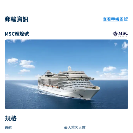
郵輪資訊
查看甲板圖
ungroup
MSC輝煌號
規格
首航
最大乘客人數