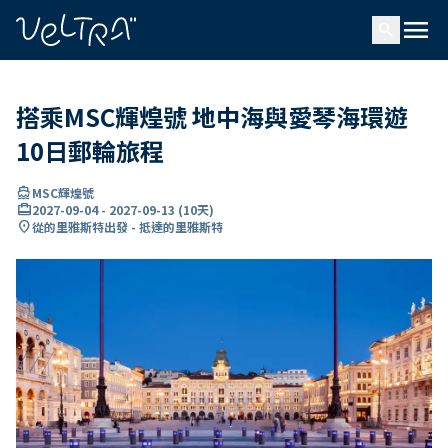
ading...
入
menu
…
search
搭乘MSC輝煌號 地中海與愛琴海環遊
10日郵輪旅程
directions_boat
MSC輝煌號
card_travel
2027-09-04
-
2027-09-13
(
10天
)
location_on
從的里雅斯特出發 - 抵達的里雅斯特