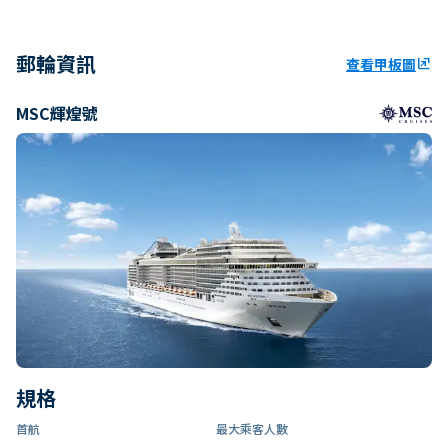
郵輪資訊
查看甲板圖
ungroup
MSC輝煌號
規格
首航
最大乘客人數