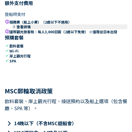
額外支付費用
登船時支付
paid
服務費（船上小費）（2歲以下不適用）
keyboard_arrow_right
查看詳情
paid
國際觀光旅客稅：每人3,000日圓（2歲以下免徵） ※僅限從日本出發
預購套餐
check
飲料套餐
check
Wi-Fi
check
岸上觀光行程
check
SPA
MSC郵輪取消政策
飲料套裝、岸上觀光行程、接送預約以及船上選項（包含餐
廳、SPA 等）。
keyboard_arrow_right
14晚以下（不含MSC遊艇會）