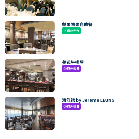
帕果帕果自助餐
價格包含
check
美式牛排屋
額外收費
paid
海洋館 by Jereme LEUNG
額外收費
paid