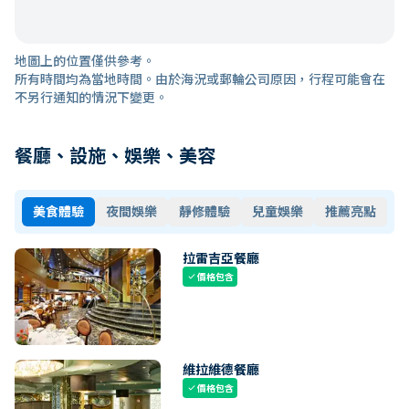
地圖上的位置僅供參考。
所有時間均為當地時間。由於海況或郵輪公司原因，行程可能會在
不另行通知的情況下變更。
餐廳、設施、娛樂、美容
美食體驗
夜間娛樂
靜修體驗
兒童娛樂
推薦亮點
拉雷吉亞餐廳
價格包含
check
維拉維德餐廳
價格包含
check