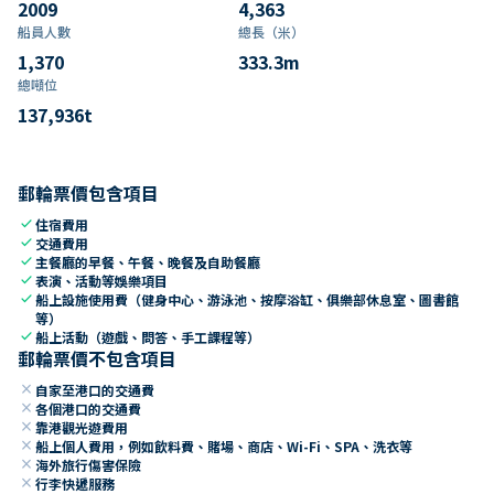
2009
4,363
船員人數
總長（米）
1,370
333.3
m
總噸位
137,936
t
郵輪票價包含項目
check
住宿費用
check
交通費用
check
主餐廳的早餐、午餐、晚餐及自助餐廳
check
表演、活動等娛樂項目
check
船上設施使用費（健身中心、游泳池、按摩浴缸、俱樂部休息室、圖書館
等）
check
船上活動（遊戲、問答、手工課程等）
郵輪票價不包含項目
close
自家至港口的交通費
close
各個港口的交通費
close
靠港觀光遊費用
close
船上個人費用，例如飲料費、賭場、商店、Wi-Fi、SPA、洗衣等
close
海外旅行傷害保險
close
行李快遞服務