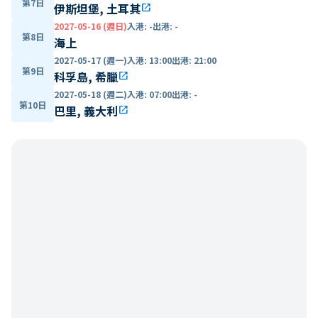
第7日
伊斯坦堡, 土耳其
open_in_new
2027-05-16 (週日)
入港
:
-
出港
:
-
第8日
海上
2027-05-17 (週一)
入港
:
13:00
出港
:
21:00
第9日
科孚島, 希臘
open_in_new
2027-05-18 (週二)
入港
:
07:00
出港
:
-
第10日
巴里, 義大利
open_in_new