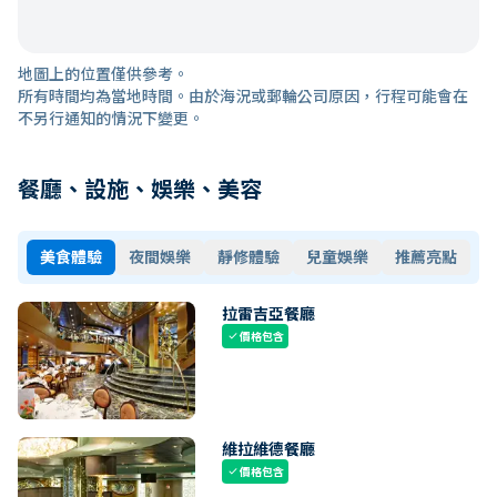
地圖上的位置僅供參考。
所有時間均為當地時間。由於海況或郵輪公司原因，行程可能會在
不另行通知的情況下變更。
餐廳、設施、娛樂、美容
美食體驗
夜間娛樂
靜修體驗
兒童娛樂
推薦亮點
拉雷吉亞餐廳
價格包含
check
維拉維德餐廳
價格包含
check