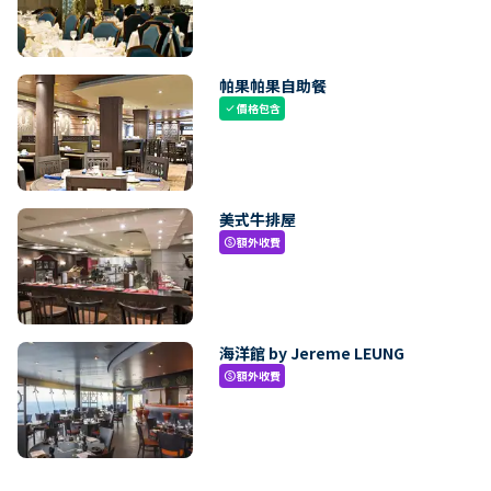
帕果帕果自助餐
價格包含
check
美式牛排屋
額外收費
paid
海洋館 by Jereme LEUNG
額外收費
paid