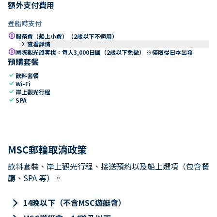
額外支付費用
登船時支付
paid
服務費（船上小費）（2歲以下不適用）
keyboard_arrow_right
查看詳情
paid
國際觀光旅客稅：每人3,000日圓（2歲以下免徵） ※僅限從日本出發
預購套餐
check
飲料套餐
check
Wi-Fi
check
岸上觀光行程
check
SPA
MSC郵輪取消政策
飲料套裝、岸上觀光行程、接送預約以及船上選項（包含餐
廳、SPA 等）。
keyboard_arrow_right
14晚以下（不含MSC遊艇會）