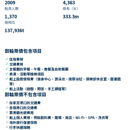
2009
4,363
船員人數
總長（米）
1,370
333.3
m
總噸位
137,936
t
郵輪票價包含項目
check
住宿費用
check
交通費用
check
主餐廳的早餐、午餐、晚餐及自助餐廳
check
表演、活動等娛樂項目
check
船上設施使用費（健身中心、游泳池、按摩浴缸、俱樂部休息室、圖書館
等）
check
船上活動（遊戲、問答、手工課程等）
郵輪票價不包含項目
close
自家至港口的交通費
close
各個港口的交通費
close
靠港觀光遊費用
close
船上個人費用，例如飲料費、賭場、商店、Wi-Fi、SPA、洗衣等
close
海外旅行傷害保險
close
行李快遞服務