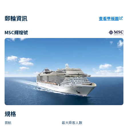
郵輪資訊
查看甲板圖
ungroup
MSC輝煌號
規格
首航
最大乘客人數