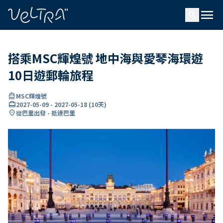
ading...
入
menu
…
search
搭乘MSC輝煌號 地中海與愛琴海環遊
10日遊郵輪旅程
directions_boat
MSC輝煌號
card_travel
2027-05-09
-
2027-05-18
(
10天
)
location_on
從巴里出發 - 抵達巴里