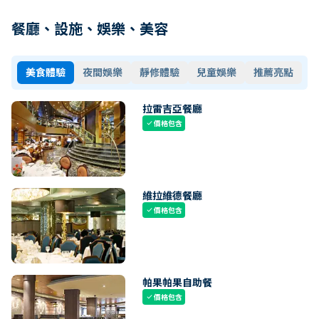
餐廳、設施、娛樂、美容
美食體驗
夜間娛樂
靜修體驗
兒童娛樂
推薦亮點
拉雷吉亞餐廳
價格包含
check
維拉維德餐廳
價格包含
check
帕果帕果自助餐
價格包含
check