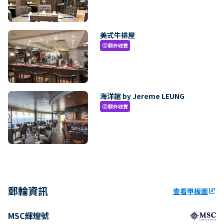
美式牛排屋
額外收費
paid
海洋館 by Jereme LEUNG
額外收費
paid
郵輪資訊
查看甲板圖
ungroup
MSC輝煌號