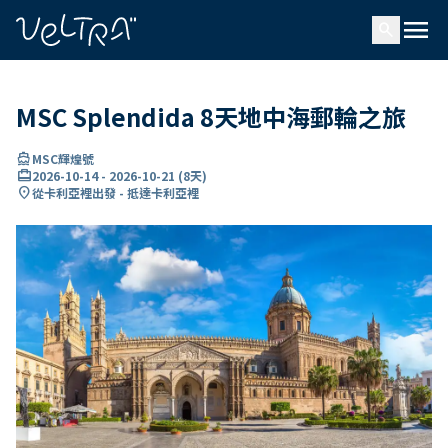
ading...
入
menu
…
search
MSC Splendida 8天地中海郵輪之旅
directions_boat
MSC輝煌號
card_travel
2026-10-14
-
2026-10-21
(
8天
)
location_on
從卡利亞裡出發 - 抵達卡利亞裡