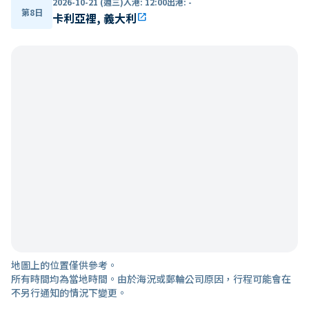
2026-10-21 (週三)
入港
:
12:00
出港
:
-
第8日
卡利亞裡, 義大利
open_in_new
地圖上的位置僅供參考。
所有時間均為當地時間。由於海況或郵輪公司原因，行程可能會在
不另行通知的情況下變更。