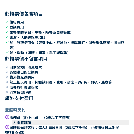
郵輪票價包含項目
check
住宿費用
check
交通費用
check
主餐廳的早餐、午餐、晚餐及自助餐廳
check
表演、活動等娛樂項目
check
船上設施使用費（健身中心、游泳池、按摩浴缸、俱樂部休息室、圖書館
等）
check
船上活動（遊戲、問答、手工課程等）
郵輪票價不包含項目
close
自家至港口的交通費
close
各個港口的交通費
close
靠港觀光遊費用
close
船上個人費用，例如飲料費、賭場、商店、Wi-Fi、SPA、洗衣等
close
海外旅行傷害保險
close
行李快遞服務
額外支付費用
登船時支付
paid
服務費（船上小費）（2歲以下不適用）
keyboard_arrow_right
查看詳情
paid
國際觀光旅客稅：每人3,000日圓（2歲以下免徵） ※僅限從日本出發
預購套餐