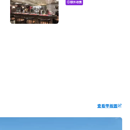
額外收費
paid
查看甲板圖
ungroup