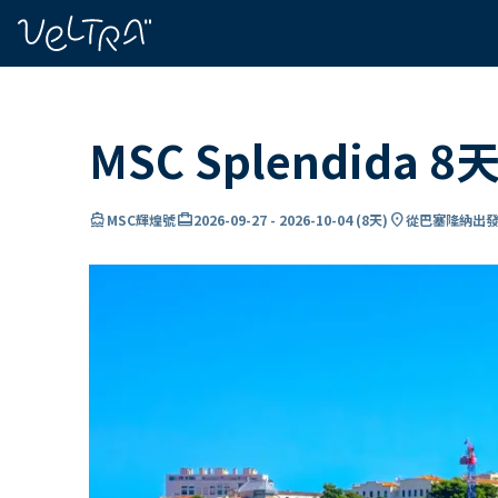
ading...
入
…
MSC Splendida
directions_boat
card_travel
location_on
MSC輝煌號
2026-09-27
-
2026-10-04
(
8天
)
從巴塞隆納出發