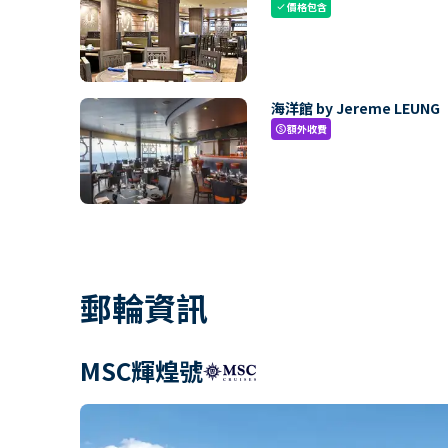
價格包含
check
海洋館 by Jereme LEUNG
額外收費
paid
郵輪資訊
MSC輝煌號