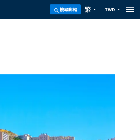
menu
繁
搜尋郵輪
TWD
arrow_drop_down
arrow_drop_down
search