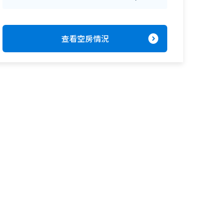
expand_circle_right
查看空房情況