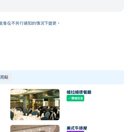
能會在不另行通知的情況下變更。
亮點
維拉維德餐廳
價格包含
check
美式牛排屋