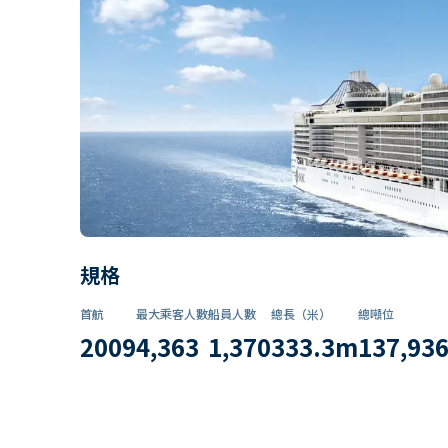
規格
首航
最大乘客人數
船員人數
總長（米）
總噸位
2009
4,363
1,370
333.3
m
137,93