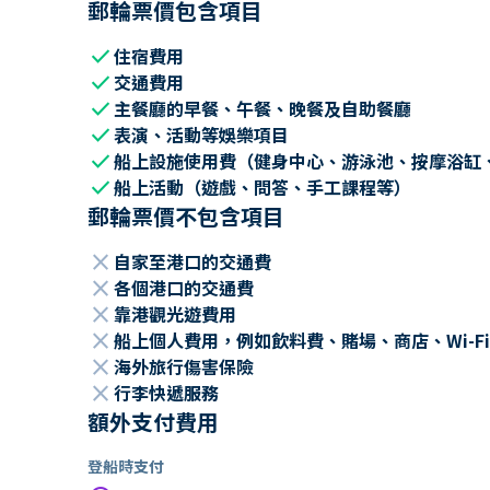
郵輪票價包含項目
check
住宿費用
check
交通費用
check
主餐廳的早餐、午餐、晚餐及自助餐廳
check
表演、活動等娛樂項目
check
船上設施使用費（健身中心、游泳池、按摩浴缸
check
船上活動（遊戲、問答、手工課程等）
郵輪票價不包含項目
close
自家至港口的交通費
close
各個港口的交通費
close
靠港觀光遊費用
close
船上個人費用，例如飲料費、賭場、商店、Wi-Fi
close
海外旅行傷害保險
close
行李快遞服務
額外支付費用
登船時支付