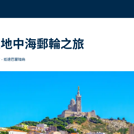
 8天地中海郵輪之旅
 - 抵達巴塞隆納