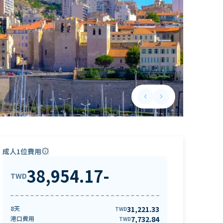
keyboard_arrow_left
keyboard_arrow_right
Previous slide
Next slide
成人1位費用
info
38,954.17
-
TWD
8天
31,221.33
TWD
港口費用
7,732.84
TWD