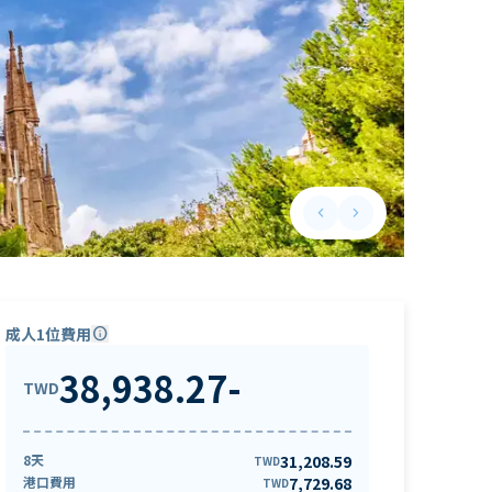
keyboard_arrow_left
keyboard_arrow_right
Previous slide
Next slide
成人1位費用
info
38,938.27
-
TWD
8天
31,208.59
TWD
港口費用
7,729.68
TWD