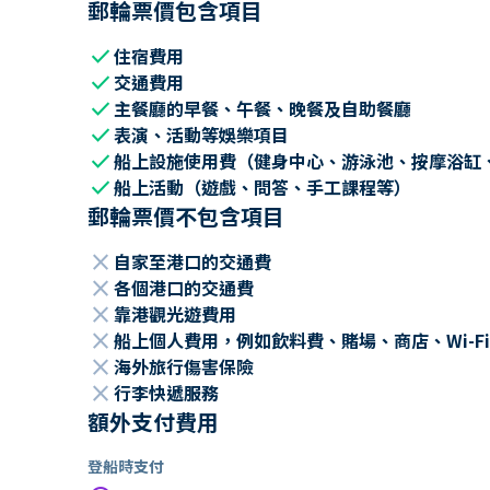
郵輪票價包含項目
check
住宿費用
check
交通費用
check
主餐廳的早餐、午餐、晚餐及自助餐廳
check
表演、活動等娛樂項目
check
船上設施使用費（健身中心、游泳池、按摩浴缸
check
船上活動（遊戲、問答、手工課程等）
郵輪票價不包含項目
close
自家至港口的交通費
close
各個港口的交通費
close
靠港觀光遊費用
close
船上個人費用，例如飲料費、賭場、商店、Wi-Fi
close
海外旅行傷害保險
close
行李快遞服務
額外支付費用
登船時支付