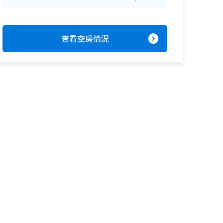
expand_circle_right
查看空房情況