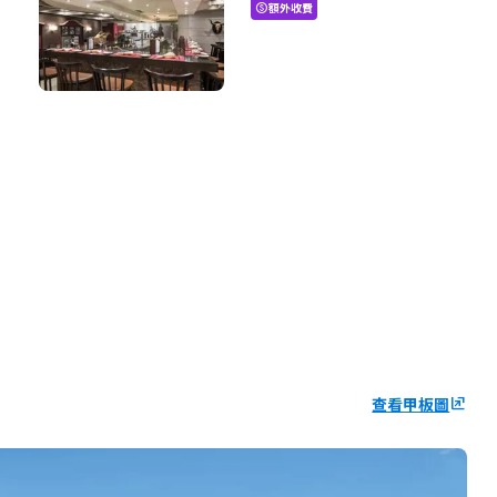
額外收費
paid
查看甲板圖
ungroup