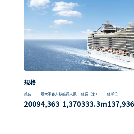
規格
首航
最大乘客人數
船員人數
總長（米）
總噸位
2009
4,363
1,370
333.3
m
137,93