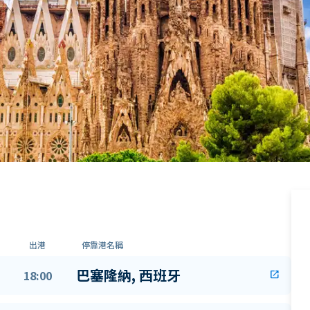
出港
停靠港名稱
巴塞隆納, 西班牙
18:00
open_in_new