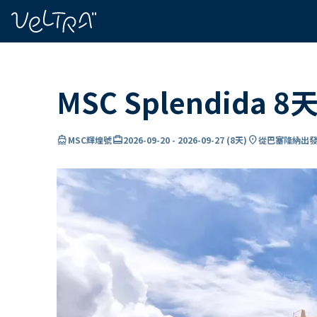
ading...
入
…
MSC Splendida
directions_boat
card_travel
location_on
MSC輝煌號
2026-09-20
-
2026-09-27
(
8天
)
從巴塞隆納出發