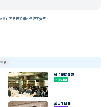
能會在不另行通知的情況下變更。
亮點
維拉維德餐廳
價格包含
check
美式牛排屋