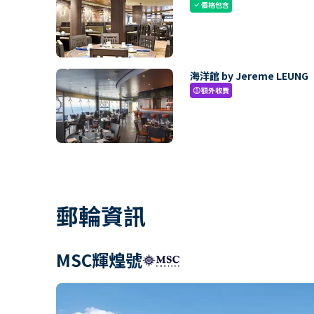
價格包含
check
海洋館 by Jereme LEUNG
額外收費
paid
郵輪資訊
MSC輝煌號