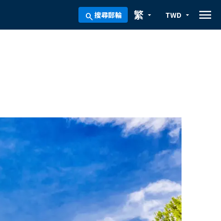
menu
繁
搜尋郵輪
TWD
arrow_drop_down
arrow_drop_down
search