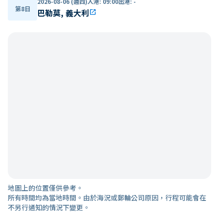
2026-08-06 (週四)
入港
:
09:00
出港
:
-
第8日
巴勒莫, 義大利
open_in_new
地圖上的位置僅供參考。
所有時間均為當地時間。由於海況或郵輪公司原因，行程可能會在
不另行通知的情況下變更。