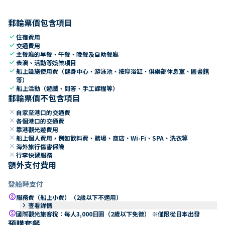
郵輪票價包含項目
check
住宿費用
check
交通費用
check
主餐廳的早餐、午餐、晚餐及自助餐廳
check
表演、活動等娛樂項目
check
船上設施使用費（健身中心、游泳池、按摩浴缸、俱樂部休息室、圖書館
等）
check
船上活動（遊戲、問答、手工課程等）
郵輪票價不包含項目
close
自家至港口的交通費
close
各個港口的交通費
close
靠港觀光遊費用
close
船上個人費用，例如飲料費、賭場、商店、Wi-Fi、SPA、洗衣等
close
海外旅行傷害保險
close
行李快遞服務
額外支付費用
登船時支付
paid
服務費（船上小費）（2歲以下不適用）
keyboard_arrow_right
查看詳情
paid
國際觀光旅客稅：每人3,000日圓（2歲以下免徵） ※僅限從日本出發
預購套餐