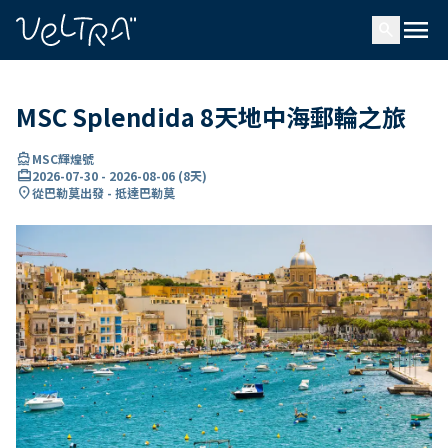
ading...
入
menu
…
search
MSC Splendida 8天地中海郵輪之旅
directions_boat
MSC輝煌號
card_travel
2026-07-30
-
2026-08-06
(
8天
)
location_on
從巴勒莫出發 - 抵達巴勒莫