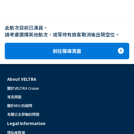
此航次目前已滿員。

請考慮選擇其他航次，或等待有旅客取消後出現空位。
expand_circle_right
前往搜尋頁面
About VELTRA
關於VELTRA Cruise
常見問題
關於MSC的疑問
有關公主郵輪的問題
Legal Information
隱私權政策