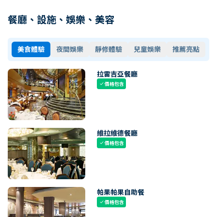
餐廳、設施、娛樂、美容
美食體驗
夜間娛樂
靜修體驗
兒童娛樂
推薦亮點
拉雷吉亞餐廳
價格包含
check
維拉維德餐廳
價格包含
check
帕果帕果自助餐
價格包含
check