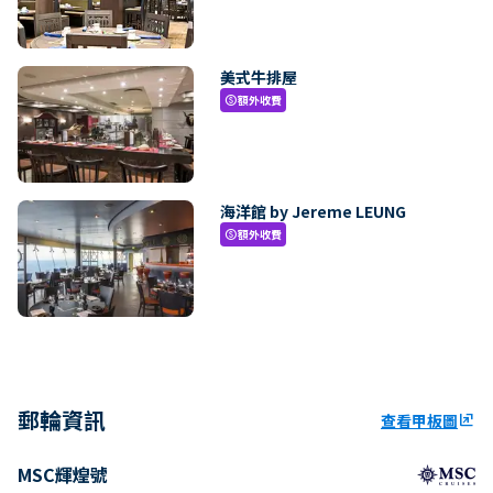
美式牛排屋
額外收費
paid
海洋館 by Jereme LEUNG
額外收費
paid
郵輪資訊
查看甲板圖
ungroup
MSC輝煌號