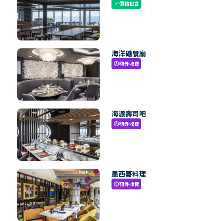
價格包含
check
海洋礁餐廳
額外收費
paid
海渡壽司吧
額外收費
paid
墨西哥料理
額外收費
paid