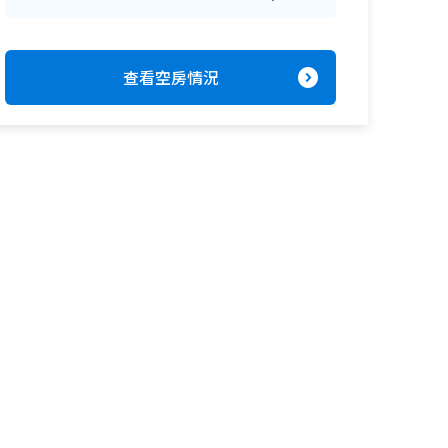
expand_circle_right
查看空房情況