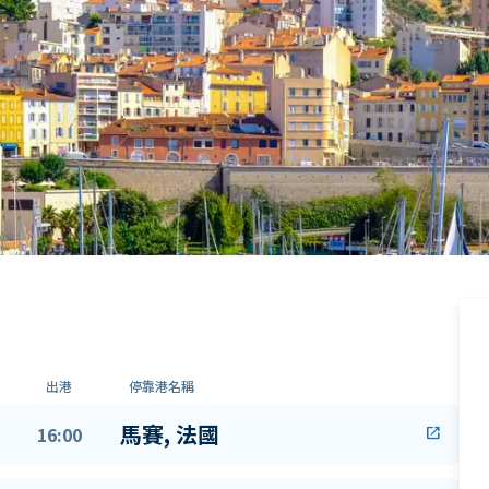
出港
停靠港名稱
馬賽, 法國
16:00
open_in_new