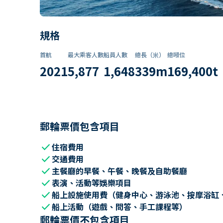
規格
首航
最大乘客人數
船員人數
總長（米）
總噸位
2021
5,877
1,648
339
m
169,400
t
郵輪票價包含項目
check
住宿費用
check
交通費用
check
主餐廳的早餐、午餐、晚餐及自助餐廳
check
表演、活動等娛樂項目
check
船上設施使用費（健身中心、游泳池、按摩浴缸
check
船上活動（遊戲、問答、手工課程等）
郵輪票價不包含項目