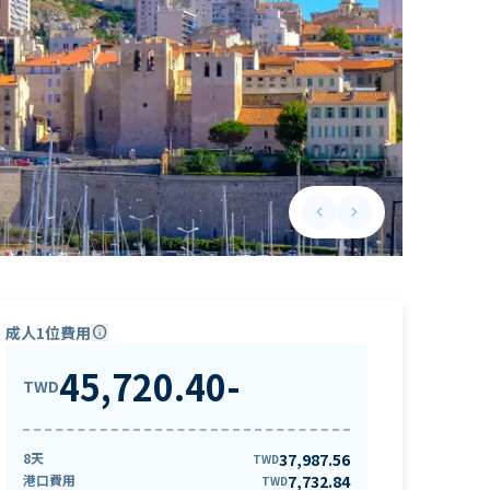
keyboard_arrow_left
keyboard_arrow_right
Previous slide
Next slide
成人1位費用
info
45,720.40
-
TWD
8天
37,987.56
TWD
港口費用
7,732.84
TWD