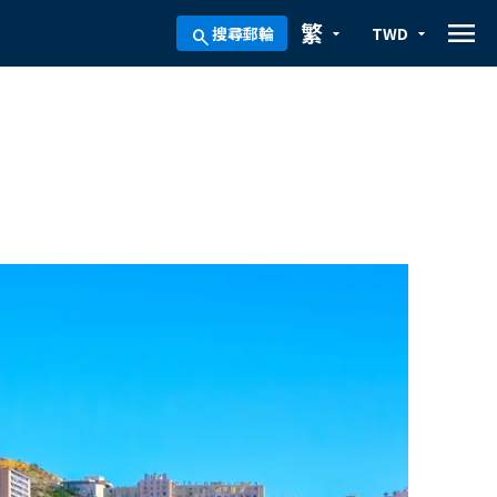
menu
繁
搜尋郵輪
TWD
arrow_drop_down
arrow_drop_down
search