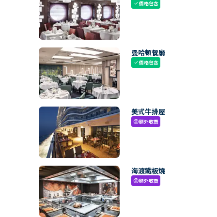
價格包含
check
曼哈頓餐廳
價格包含
check
美式牛排屋
額外收費
paid
海渡鐵板燒
額外收費
paid