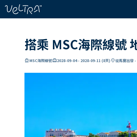
ading...
入
…
搭乘 MSC海際線號
directions_boat
card_travel
location_on
MSC海際線號
2028-09-04
-
2028-09-11
(
8天
)
從馬賽出發 -