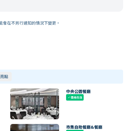
能會在不另行通知的情況下變更。
亮點
中央公園餐廳
價格包含
check
市集自助餐廳&餐廳