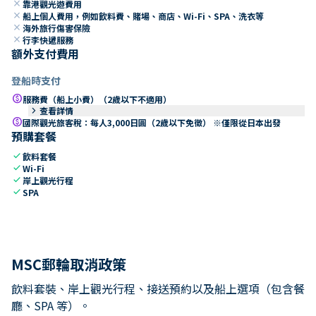
close
靠港觀光遊費用
close
船上個人費用，例如飲料費、賭場、商店、Wi-Fi、SPA、洗衣等
close
海外旅行傷害保險
close
行李快遞服務
額外支付費用
登船時支付
paid
服務費（船上小費）（2歲以下不適用）
keyboard_arrow_right
查看詳情
paid
國際觀光旅客稅：每人3,000日圓（2歲以下免徵） ※僅限從日本出發
預購套餐
check
飲料套餐
check
Wi-Fi
check
岸上觀光行程
check
SPA
MSC郵輪取消政策
飲料套裝、岸上觀光行程、接送預約以及船上選項（包含餐
廳、SPA 等）。