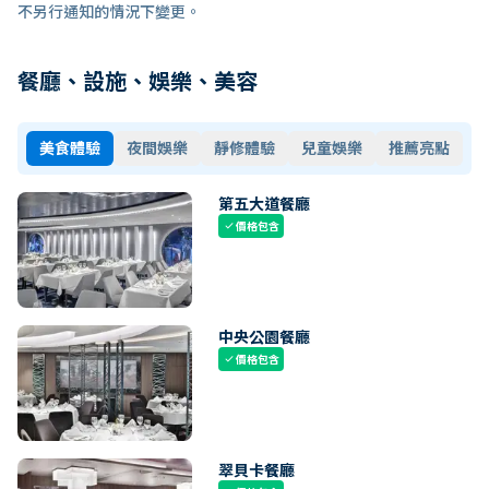
不另行通知的情況下變更。
餐廳、設施、娛樂、美容
美食體驗
夜間娛樂
靜修體驗
兒童娛樂
推薦亮點
第五大道餐廳
價格包含
check
中央公園餐廳
價格包含
check
翠貝卡餐廳