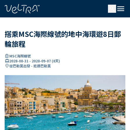
ading...
入
menu
…
search
搭乘MSC海際線號的地中海環遊8日郵
輪旅程
directions_boat
MSC海際線號
card_travel
2028-08-31
-
2028-09-07
(
8天
)
location_on
從巴勒莫出發 - 抵達巴勒莫