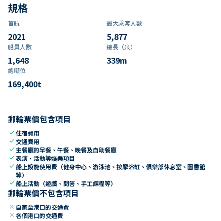
規格
首航
最大乘客人數
2021
5,877
船員人數
總長（米）
1,648
339
m
總噸位
169,400
t
郵輪票價包含項目
check
住宿費用
check
交通費用
check
主餐廳的早餐、午餐、晚餐及自助餐廳
check
表演、活動等娛樂項目
check
船上設施使用費（健身中心、游泳池、按摩浴缸、俱樂部休息室、圖書館
等）
check
船上活動（遊戲、問答、手工課程等）
郵輪票價不包含項目
close
自家至港口的交通費
close
各個港口的交通費