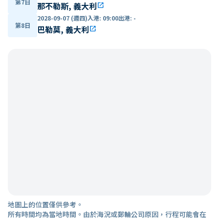
第7日
那不勒斯, 義大利
open_in_new
2028-09-07 (週四)
入港
:
09:00
出港
:
-
第8日
巴勒莫, 義大利
open_in_new
地圖上的位置僅供參考。
所有時間均為當地時間。由於海況或郵輪公司原因，行程可能會在