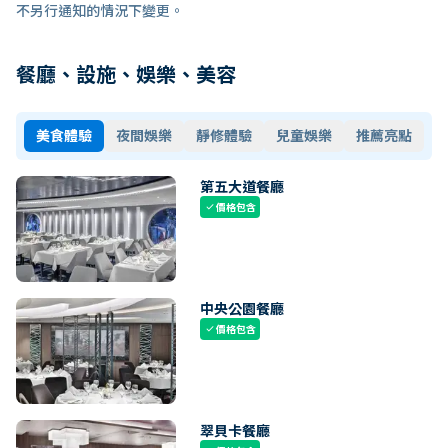
不另行通知的情況下變更。
餐廳、設施、娛樂、美容
美食體驗
夜間娛樂
靜修體驗
兒童娛樂
推薦亮點
第五大道餐廳
價格包含
check
中央公園餐廳
價格包含
check
翠貝卡餐廳