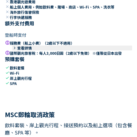
close
靠港觀光遊費用
close
船上個人費用，例如飲料費、賭場、商店、Wi-Fi、SPA、洗衣等
close
海外旅行傷害保險
close
行李快遞服務
額外支付費用
登船時支付
paid
服務費（船上小費）（2歲以下不適用）
keyboard_arrow_right
查看詳情
paid
國際觀光旅客稅：每人3,000日圓（2歲以下免徵） ※僅限從日本出發
預購套餐
check
飲料套餐
check
Wi-Fi
check
岸上觀光行程
check
SPA
MSC郵輪取消政策
飲料套裝、岸上觀光行程、接送預約以及船上選項（包含餐
廳、SPA 等）。