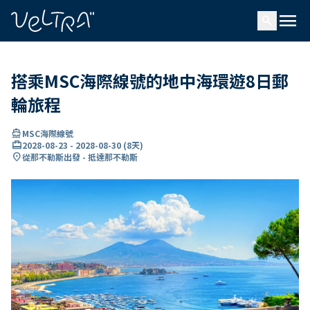
ading...
入
menu
…
search
搭乘MSC海際線號的地中海環遊8日郵
輪旅程
directions_boat
MSC海際線號
card_travel
2028-08-23
-
2028-08-30
(
8天
)
location_on
從那不勒斯出發 - 抵達那不勒斯