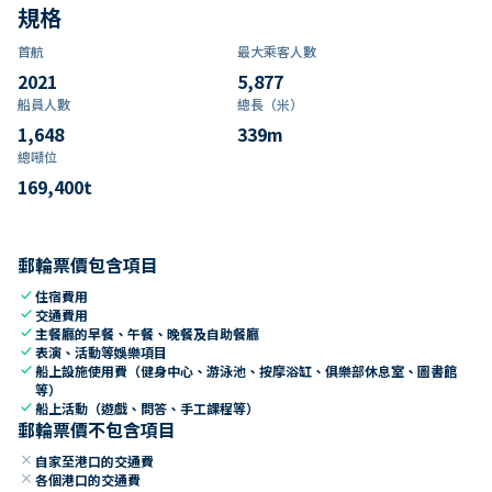
規格
首航
最大乘客人數
2021
5,877
船員人數
總長（米）
1,648
339
m
總噸位
169,400
t
郵輪票價包含項目
check
住宿費用
check
交通費用
check
主餐廳的早餐、午餐、晚餐及自助餐廳
check
表演、活動等娛樂項目
check
船上設施使用費（健身中心、游泳池、按摩浴缸、俱樂部休息室、圖書館
等）
check
船上活動（遊戲、問答、手工課程等）
郵輪票價不包含項目
close
自家至港口的交通費
close
各個港口的交通費