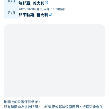
第7日
熱那亞, 義大利
open_in_new
2028-08-30 (週三)
入港
:
13:00
出港
:
-
第8日
那不勒斯, 義大利
open_in_new
地圖上的位置僅供參考。
所有時間均為當地時間。由於海況或郵輪公司原因，行程可能會在