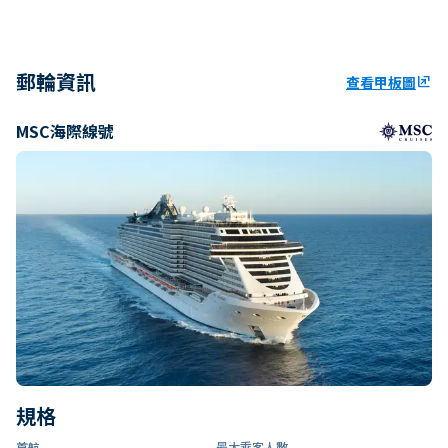
郵輪資訊
查看甲板圖
ungroup
MSC海際線號
規格
首航
最大乘客人數