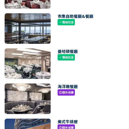
市集自助餐廳&餐廳
價格包含
check
曼哈頓餐廳
價格包含
check
海洋礁餐廳
額外收費
paid
美式牛排屋
額外收費
paid