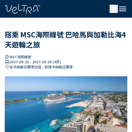
ading...
入
menu
…
search
搭乘 MSC海際線號 巴哈馬與加勒比海4
天遊輪之旅
directions_boat
MSC海際線號
card_travel
2027-09-23
-
2027-09-26
(
4天
)
location_on
從卡納維拉爾港出發 - 抵達卡納維拉爾港