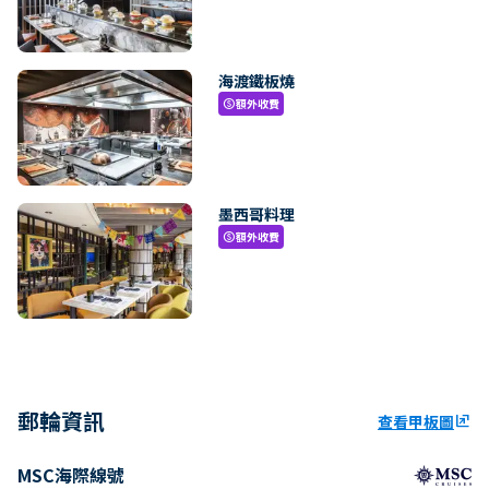
海渡鐵板燒
額外收費
paid
墨西哥料理
額外收費
paid
郵輪資訊
查看甲板圖
ungroup
MSC海際線號