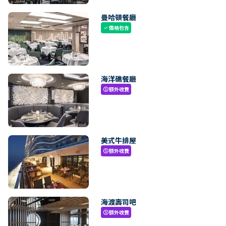
曼哈頓餐廳
價格包含
check
海洋礁餐廳
額外收費
paid
美式牛排屋
額外收費
paid
海渡壽司吧
額外收費
paid