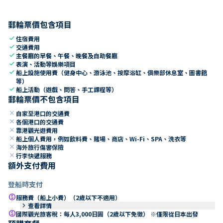
郵輪票價包含項目
check
住宿費用
check
交通費用
check
主餐廳的早餐、午餐、晚餐及自助餐廳
check
表演、活動等娛樂項目
check
船上設施使用費（健身中心、游泳池、按摩浴缸、俱樂部休息室、圖書館
等）
check
船上活動（遊戲、問答、手工課程等）
郵輪票價不包含項目
close
自家至港口的交通費
close
各個港口的交通費
close
靠港觀光遊費用
close
船上個人費用，例如飲料費、賭場、商店、Wi-Fi、SPA、洗衣等
close
海外旅行傷害保險
close
行李快遞服務
額外支付費用
登船時支付
paid
服務費（船上小費）（2歲以下不適用）
keyboard_arrow_right
查看詳情
paid
國際觀光旅客稅：每人3,000日圓（2歲以下免徵） ※僅限從日本出發