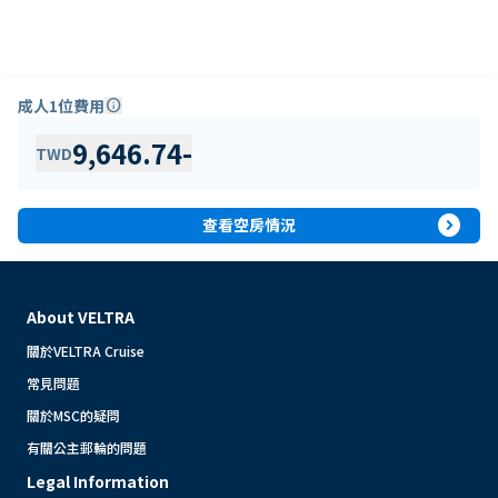
成人1位費用
info
9,646.74
-
TWD
expand_circle_right
查看空房情況
About VELTRA
關於VELTRA Cruise
常見問題
關於MSC的疑問
有關公主郵輪的問題
Legal Information